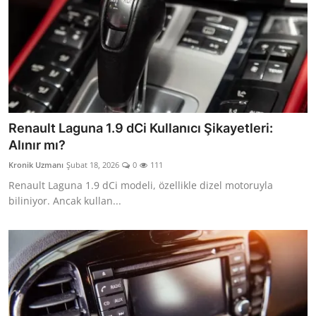
Renault Laguna 1.9 dCi Kullanıcı Şikayetleri:
Alınır mı?
Kronik Uzmanı
Şubat 18, 2026
0
111
Renault Laguna 1.9 dCi modeli, özellikle dizel motoruyla
biliniyor. Ancak kullan...