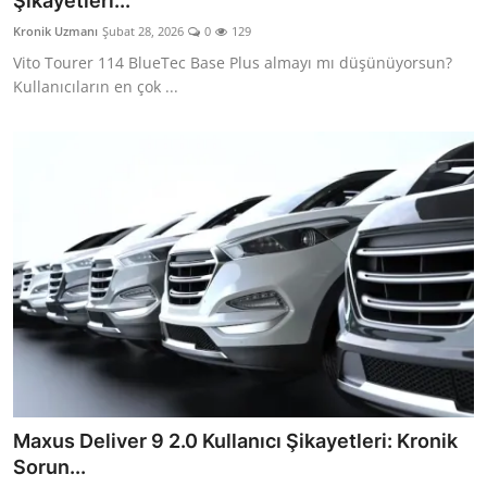
Şikayetleri...
İkinci El & Alım-Satım
Kronik Uzmanı
Şubat 28, 2026
0
129
Vito Tourer 114 BlueTec Base Plus almayı mı düşünüyorsun?
Bakım & Arıza Çözümleri
Kullanıcıların en çok ...
Elektrikli & Hibrit
Kiralama & Filo
Sürüş & Güvenlik
Lastik & Jant
Yağlar & Sıvılar
LPG & Yakıt
Elektrik & Akü
Maxus Deliver 9 2.0 Kullanıcı Şikayetleri: Kronik
Klima & Konfor
Sorun...