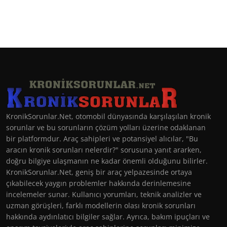
KronikSorunlar.Net, otomobil dünyasında karşılaşılan kronik
sorunlar ve bu sorunların çözüm yolları üzerine odaklanan
bir platformdur. Araç sahipleri ve potansiyel alıcılar, "Bu
aracın kronik sorunları nelerdir?" sorusuna yanıt ararken,
doğru bilgiye ulaşmanın ne kadar önemli olduğunu bilirler.
KronikSorunlar.Net, geniş bir araç yelpazesinde ortaya
çıkabilecek yaygın problemler hakkında derinlemesine
incelemeler sunar. Kullanıcı yorumları, teknik analizler ve
uzman görüşleri, farklı modellerin olası kronik sorunları
hakkında aydınlatıcı bilgiler sağlar. Ayrıca, bakım ipuçları ve