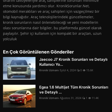
onarım tavsiyeleriyle araç sahiplerine sorunları minimize
etme konusunda yardımcı olur. KronikSorunlar.Net,
otomobil meraklıları ve araç sahipleri için vazgeçilmez bir
bilgi kaynağıdır. Araç teknolojilerindeki güncellemeler,
kronik sorunların nasıl önlenebileceği ve yeni modellerin
olası sorunlarına dair bilgiler, bu platformda güncel olarak
paylaşılır. Şehir içi kullanım için kompakt bir araçtan, uzun
yolculuk
En Çok Görüntülenen Gönderiler
Jaecoo J7 Kronik Sorunları ve Detaylı
Kullanıcı Yo...
Kronik Uzmanı
Eylül 4, 2024
0
15.6K
Egea 1.6 Multijet Tüm Kronik Sorunları
ve Detaylı ...
Kronik Uzmanı
Ağustos 31, 2024
1
11.4K