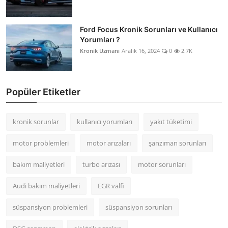
Ford Focus Kronik Sorunları ve Kullanıcı
Yorumları ?
Kronik Uzmanı
Aralık 16, 2024
0
2.7K
Popüler Etiketler
kronik sorunlar
kullanıcı yorumları
yakıt tüketimi
motor problemleri
motor arızaları
şanzıman sorunları
bakım maliyetleri
turbo arızası
motor sorunları
Audi bakım maliyetleri
EGR valfi
süspansiyon problemleri
süspansiyon sorunları