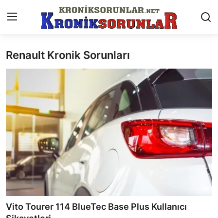
Renault Kronik Sorunları
Anasayfa
Markalar
İletişim
Trafik & Cezalar
Sigorta & Kasko
Vergi & ÖTV & MTV
Muayene & Ruhsat
Vito Tourer 114 BlueTec Base Plus Kullanıcı
Sorgulamalar