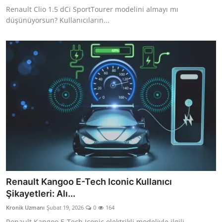
Renault Clio 1.5 dCi SportTourer modelini almayı mı
düşünüyorsun? Kullanıcıların...
Renault Kangoo E-Tech Iconic Kullanıcı
Şikayetleri: Alı...
Kronik Uzmanı
Şubat 19, 2026
0
164
Renault Kangoo E-Tech Iconic elektrikli modeliyle ilgili