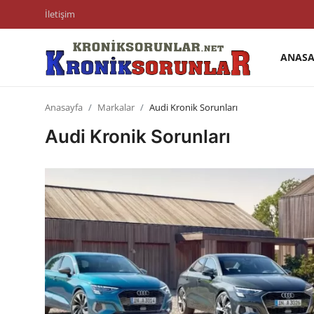
İletişim
ANASA
Anasayfa
Anasayfa
Markalar
Audi Kronik Sorunları
Markalar
Audi Kronik Sorunları
İletişim
Trafik & Cezalar
Sigorta & Kasko
Vergi & ÖTV & MTV
Muayene & Ruhsat
Sorgulamalar