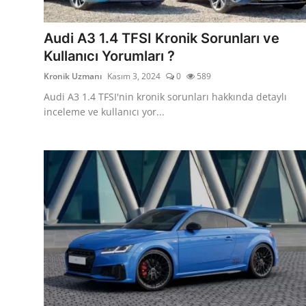
İkinci El & Alım-Satım
Audi A3 1.4 TFSI Kronik Sorunları ve
Bakım & Arıza Çözümleri
Kullanıcı Yorumları ?
Kronik Uzmanı
Kasım 3, 2024
0
589
Elektrikli & Hibrit
Audi A3 1.4 TFSI'nin kronik sorunları hakkında detaylı
Kiralama & Filo
inceleme ve kullanıcı yor...
Sürüş & Güvenlik
Lastik & Jant
Yağlar & Sıvılar
LPG & Yakıt
Elektrik & Akü
Klima & Konfor