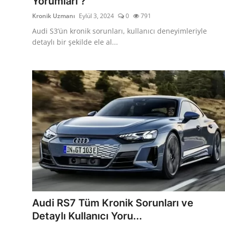
Yorumları ?
Kronik Uzmanı
Eylül 3, 2024
0
791
Audi S3’ün kronik sorunları, kullanıcı deneyimleriyle
detaylı bir şekilde ele al...
Audi RS7 Tüm Kronik Sorunları ve
Detaylı Kullanıcı Yoru...