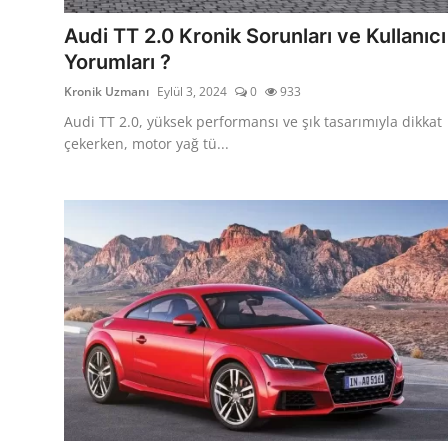
Aydınlatma & Görüş
Audi TT 2.0 Kronik Sorunları ve Kullanıcı
Yorumları ?
Şanzıman & Aktarma
Kronik Uzmanı
Eylül 3, 2024
0
933
Dizel Sistemler
Audi TT 2.0, yüksek performansı ve şık tasarımıyla dikkat
çekerken, motor yağ tü...
Multimedya & Elektronik