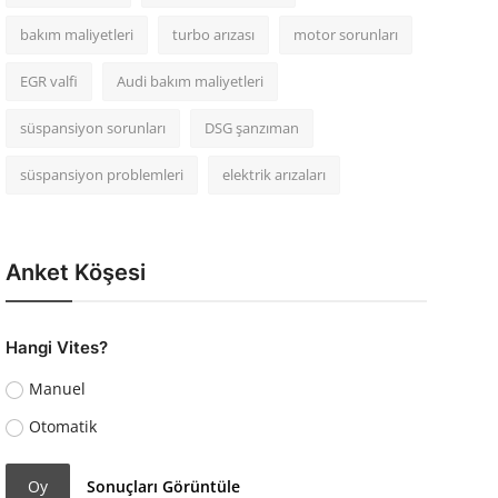
bakım maliyetleri
turbo arızası
motor sorunları
EGR valfi
Audi bakım maliyetleri
süspansiyon sorunları
DSG şanzıman
süspansiyon problemleri
elektrik arızaları
Anket Köşesi
Hangi Vites?
Manuel
Otomatik
Oy
Sonuçları Görüntüle