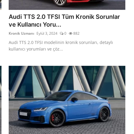
Audi TTS 2.0 TFSI Tüm Kronik Sorunlar
ve Kullanıcı Yoru...
Kronik Uzmanı
Eylül 3, 2024
0
882
Audi TTS 2.0 TFSI modelinin kronik sorunları, detaylı
kullanıcı yorumları ve çöz...