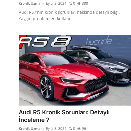
Kronik Uzmanı
Eylül 3, 2024
0
388
Audi RS7'nin kronik sorunları hakkında detaylı bilgi.
Yaygın problemler, kullanı...
Audi R5 Kronik Sorunları: Detaylı
İnceleme ?
Kronik Uzmanı
Eylül 3, 2024
0
96