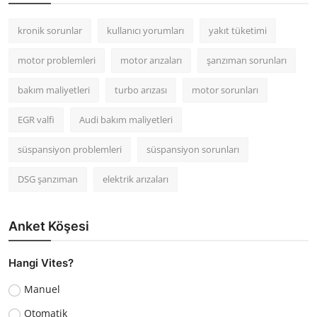
kronik sorunlar
kullanıcı yorumları
yakıt tüketimi
motor problemleri
motor arızaları
şanzıman sorunları
bakım maliyetleri
turbo arızası
motor sorunları
EGR valfi
Audi bakım maliyetleri
süspansiyon problemleri
süspansiyon sorunları
DSG şanzıman
elektrik arızaları
Anket Köşesi
Hangi Vites?
Manuel
Otomatik