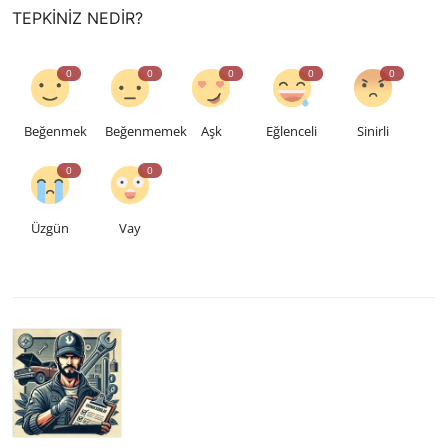
TEPKINIZ NEDIR?
0
0
0
0
0
Beğenmek
Beğenmemek
Aşk
Eğlenceli
Sinirli
0
0
Üzgün
Vay