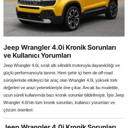
İkinci El & Alım-Satım
Bakım & Arıza Çözümleri
Elektrikli & Hibrit
Jeep Wrangler 4.0i Kronik Sorunları
Kiralama & Filo
ve Kullanıcı Yorumları
Sürüş & Güvenlik
Jeep Wrangler 4.0i, sıralı altı silindirli motoruyla dayanıklılığı ve
Lastik & Jant
güçlü performansıyla tanınır. Hem şehir içi hem de off-road
sürüşlerinde etkileyici bir araç olan Wrangler 4.0i, yüksek tork
Yağlar & Sıvılar
değerleri ve arazi yetenekleriyle öne çıkar. Ancak bu modelde,
uzun süreli kullanımda bazı kronik sorunlar bildirilmiştir. İşte Jeep
LPG & Yakıt
Wrangler 4.0i’nin tüm kronik sorunları, kullanıcı yorumları ve
Elektrik & Akü
çözüm önerileri:
Klima & Konfor
Jeep Wrangler 4.0i Kronik Sorunları