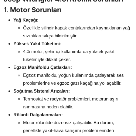
Aydınlatma & Görüş
1.
Motor Sorunları
Şanzıman & Aktarma
Yağ Kaçağı:
Özellikle silindir kapak contalarından kaynaklanan yağ
Dizel Sistemler
sızıntıları sıkça bildirilmiştir.
Yüksek Yakıt Tüketimi:
Multimedya & Elektronik
4.0i motor, şehir içi kullanımlarda yüksek yakıt
tüketimiyle dikkat çeker.
Egzoz Manifoldu Çatlakları:
Egzoz manifoldu, yoğun kullanımda çatlayarak ses
problemlerine ve egzoz gazı kaçağına yol açabilir.
Soğutma Sistemi Arızaları:
Termostat ve radyatör problemleri, motorun aşırı
ısınmasına neden olabilir.
Rölanti Dalgalanmaları:
Motor rölantide düzensiz çalışabilir. Bu durum,
genellikle yakıt-hava karışımı problemlerinden