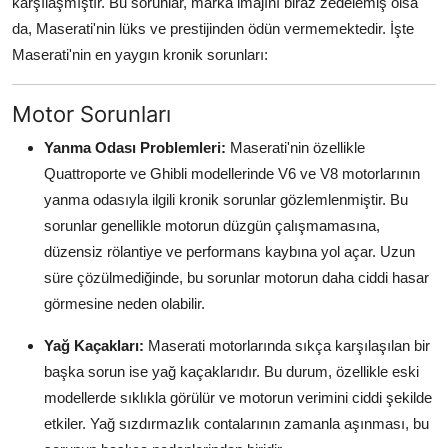
karşılaşmıştır. Bu sorunlar, marka imajını biraz zedelemiş olsa
Aydınlatma & Görüş
da, Maserati'nin lüks ve prestijinden ödün vermemektedir. İşte
Maserati'nin en yaygın kronik sorunları:
Şanzıman & Aktarma
Motor Sorunları
Dizel Sistemler
Yanma Odası Problemleri:
Maserati'nin özellikle
Multimedya & Elektronik
Quattroporte ve Ghibli modellerinde V6 ve V8 motorlarının
yanma odasıyla ilgili kronik sorunlar gözlemlenmiştir. Bu
sorunlar genellikle motorun düzgün çalışmamasına,
düzensiz rölantiye ve performans kaybına yol açar. Uzun
süre çözülmediğinde, bu sorunlar motorun daha ciddi hasar
görmesine neden olabilir.
Yağ Kaçakları:
Maserati motorlarında sıkça karşılaşılan bir
başka sorun ise yağ kaçaklarıdır. Bu durum, özellikle eski
modellerde sıklıkla görülür ve motorun verimini ciddi şekilde
etkiler. Yağ sızdırmazlık contalarının zamanla aşınması, bu