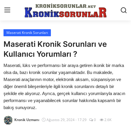
Maserati Kronik Sorunları
Anasayfa
Maserati Kronik Sorunları ve
Markalar
Kullanıcı Yorumları ?
İletişim
Maserati, lüks ve performansı bir araya getiren ikonik bir marka
olsa da, bazı kronik sorunlar yaşamaktadır. Bu makalede,
Trafik & Cezalar
Maserati araçlarının motor, elektronik aksam, süspansiyon ve
diğer önemli bileşenleriyle ilgili kronik sorunlarını detaylı bir
Sigorta & Kasko
şekilde ele alıyoruz. Ayrıca, gerçek kullanıcı yorumlarıyla aracın
performansı ve yaşanabilecek sorunlar hakkında kapsamlı bir
Vergi & ÖTV & MTV
bakış sunuyoruz.
Muayene & Ruhsat
Kronik Uzmanı
Ağustos 29, 2024 - 17:29
0
2.6K
Sorgulamalar