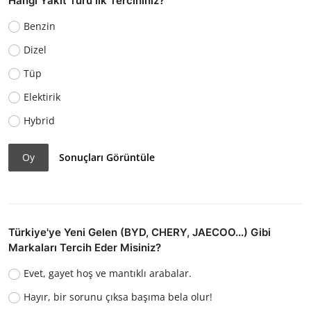
Hangi Yakıt Türü İlk Tercihiniz?
Benzin
Dizel
Tüp
Elektirik
Hybrid
Oy
Sonuçları Görüntüle
Türkiye'ye Yeni Gelen (BYD, CHERY, JAECOO...) Gibi
Markaları Tercih Eder Misiniz?
Evet, gayet hoş ve mantıklı arabalar.
Hayır, bir sorunu çıksa başıma bela olur!