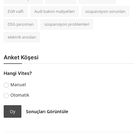
EGR valfi
Audi bakım maliyetleri
süspansiyon sorunları
DSG şanzıman
süspansiyon problemleri
elektrik arızaları
Anket Köşesi
Hangi Vites?
Manuel
Otomatik
Oy
Sonuçları Görüntüle