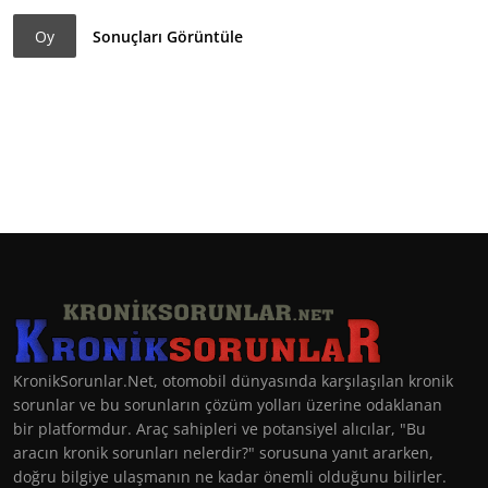
Oy
Sonuçları Görüntüle
KronikSorunlar.Net, otomobil dünyasında karşılaşılan kronik
sorunlar ve bu sorunların çözüm yolları üzerine odaklanan
bir platformdur. Araç sahipleri ve potansiyel alıcılar, "Bu
aracın kronik sorunları nelerdir?" sorusuna yanıt ararken,
doğru bilgiye ulaşmanın ne kadar önemli olduğunu bilirler.