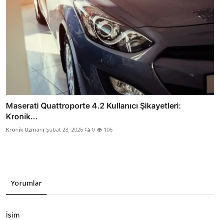
Maserati Quattroporte 4.2 Kullanıcı Şikayetleri:
Kronik...
Kronik Uzmanı
Şubat 28, 2026
0
106
Yorumlar
İsim