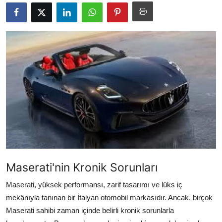
İkinci El & Alım-Satım
Bakım & Arıza Çözümleri
Elektrikli & Hibrit
Kiralama & Filo
Sürüş & Güvenlik
Lastik & Jant
Yağlar & Sıvılar
Maserati'nin Kronik Sorunları
LPG & Yakıt
Maserati, yüksek performansı, zarif tasarımı ve lüks iç
Elektrik & Akü
mekânıyla tanınan bir İtalyan otomobil markasıdır. Ancak, birçok
Maserati sahibi zaman içinde belirli kronik sorunlarla
Klima & Konfor