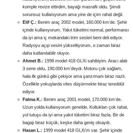
komple revize ettirdim, bayağı masraflı oldu. Şimdi
sorunsuz kullanıyorum ama yine de içim rahat değil.
Elif Ç.:
Benim araç 2002 model, 160.000 km'de. Şehir
içinde kullanıyorum. Yakıt tüketimi normal, performansı
da iyi ama iç mekandaki trim sesleri beni deli ediyor.
Radyoyu açıp sesini yükseltiyorum, o zaman biraz
daha katlanılabilir oluyor.
Ahmet B.:
1998 model 418 GLXi sahibiyim. Aracı alalı
3 sene oldu, 190.000 km'deydi. Motoru çok sağlam,
hala ilk günkü gibi çekiyor ama şanzımanı biraz nazlı.
Özellikle yokuşlarda vites düşürmekte biraz tereddüt
ediyor.
Fatma K.:
Benim araç 2001 model, 170.000 km'de.
Uzun yolda kullanıyorum genelde. Koltukları çok rahat,
yol tutuşu da iyi ama yakıt tüketimi biraz fazla. Bir de
bagajı biraz küçük, keşke daha geniş olsaydı.
Hasan L.:
1999 model 418 GLXi'm var. Şehir içinde