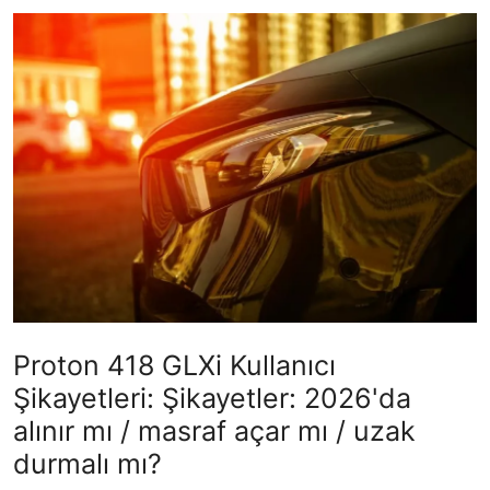
İkinci El & Alım-Satım
Bakım & Arıza Çözümleri
Elektrikli & Hibrit
Kiralama & Filo
Sürüş & Güvenlik
Lastik & Jant
Yağlar & Sıvılar
Proton 418 GLXi Kullanıcı
LPG & Yakıt
Şikayetleri: Şikayetler: 2026'da
Elektrik & Akü
alınır mı / masraf açar mı / uzak
durmalı mı?
Klima & Konfor