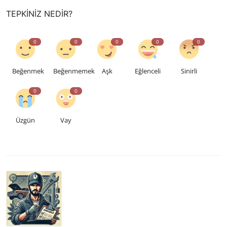
TEPKINIZ NEDIR?
0
0
0
0
0
Beğenmek
Beğenmemek
Aşk
Eğlenceli
Sinirli
0
0
Üzgün
Vay