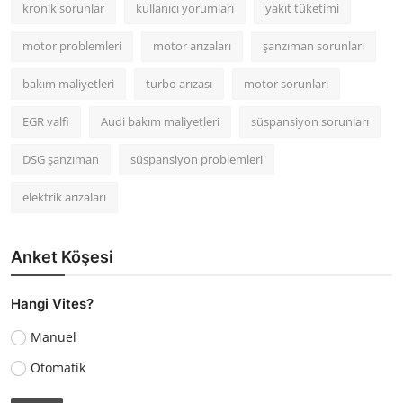
kronik sorunlar
kullanıcı yorumları
yakıt tüketimi
motor problemleri
motor arızaları
şanzıman sorunları
bakım maliyetleri
turbo arızası
motor sorunları
EGR valfi
Audi bakım maliyetleri
süspansiyon sorunları
DSG şanzıman
süspansiyon problemleri
elektrik arızaları
Anket Köşesi
Hangi Vites?
Manuel
Otomatik