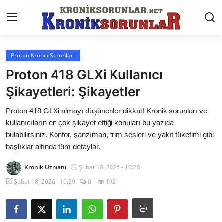
Proton Kronik Sorunları
Anasayfa
Proton 418 GLXi Kullanıcı
Markalar
Şikayetleri: Şikayetler
İletişim
Proton 418 GLXi almayı düşünenler dikkat! Kronik sorunları ve
kullanıcıların en çok şikayet ettiği konuları bu yazıda
Trafik & Cezalar
bulabilirsiniz. Konfor, şanzıman, trim sesleri ve yakıt tüketimi gibi
başlıklar altında tüm detaylar.
Sigorta & Kasko
Kronik Uzmanı
Şubat 18, 2026 - 10:28
Vergi & ÖTV & MTV
Şubat 18, 2026 - 10:29
0
102
Muayene & Ruhsat
Sorgulamalar