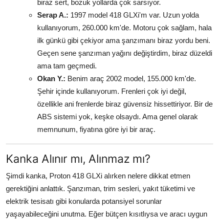
biraz sert, bozuk yollarda çok sarsıyor.
Serap A.:
1997 model 418 GLXi'm var. Uzun yolda
kullanıyorum, 260.000 km'de. Motoru çok sağlam, hala
ilk günkü gibi çekiyor ama şanzımanı biraz yordu beni.
Geçen sene şanzıman yağını değiştirdim, biraz düzeldi
ama tam geçmedi.
Okan Y.:
Benim araç 2002 model, 155.000 km'de.
Şehir içinde kullanıyorum. Frenleri çok iyi değil,
özellikle ani frenlerde biraz güvensiz hissettiriyor. Bir de
ABS sistemi yok, keşke olsaydı. Ama genel olarak
memnunum, fiyatına göre iyi bir araç.
Kanka Alınır mı, Alınmaz mı?
Şimdi kanka, Proton 418 GLXi alırken nelere dikkat etmen
gerektiğini anlattık. Şanzıman, trim sesleri, yakıt tüketimi ve
elektrik tesisatı gibi konularda potansiyel sorunlar
yaşayabileceğini unutma. Eğer bütçen kısıtlıysa ve aracı uygun