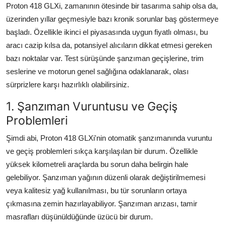
Proton 418 GLXi, zamanının ötesinde bir tasarıma sahip olsa da,
Aydınlatma & Görüş
üzerinden yıllar geçmesiyle bazı kronik sorunlar baş göstermeye
başladı. Özellikle ikinci el piyasasında uygun fiyatlı olması, bu
Şanzıman & Aktarma
aracı cazip kılsa da, potansiyel alıcıların dikkat etmesi gereken
Dizel Sistemler
bazı noktalar var. Test sürüşünde şanzıman geçişlerine, trim
seslerine ve motorun genel sağlığına odaklanarak, olası
Multimedya & Elektronik
sürprizlere karşı hazırlıklı olabilirsiniz.
1. Şanzıman Vuruntusu ve Geçiş
Problemleri
Şimdi abi, Proton 418 GLXi'nin otomatik şanzımanında vuruntu
ve geçiş problemleri sıkça karşılaşılan bir durum. Özellikle
yüksek kilometreli araçlarda bu sorun daha belirgin hale
gelebiliyor. Şanzıman yağının düzenli olarak değiştirilmemesi
veya kalitesiz yağ kullanılması, bu tür sorunların ortaya
çıkmasına zemin hazırlayabiliyor. Şanzıman arızası, tamir
masrafları düşünüldüğünde üzücü bir durum.