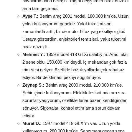
havalarda daha belirgin. Yağını değiştirdim biraz düzeldi
ama tam geçmedi.
Ayşe T.:
Benim araç 2001 model, 180.000 km'de. Uzun
yolda kullanıyorum genelde. Yakıt tüketimi son
zamanlarda arttı, bir de motor biraz yağ eksiltiyor gibi.
Ustaya gösterdim, enjektörleri temizledi, yakıt tüketimi
biraz düzeldi.
Mehmet Y.:
1999 model 418 GLXi sahibiyim. Aracı alalı
2 sene oldu, 150.000 km'deydi. İç mekandan çok fazla
trim sesi geliyor, özellikle bozuk yollarda çok rahatsız
ediyor. Bir de kliması pek iyi soğutmuyor.
Zeynep S.:
Benim araç 2000 model, 210.000 km'de.
Şehir içinde kullanıyorum. Elektrik tesisatında ara sıra
sorunlar yaşıyorum, özellikle farlar bazen kendiliğinden
sönüyor. Sigortaları kontrol ettim ama sorun devam
ediyor.
Murat D.:
1997 model 418 GLXi'm var. Uzun yolda
kullanıyorum, 280.000 km'de. Şanzımanı geçen sene