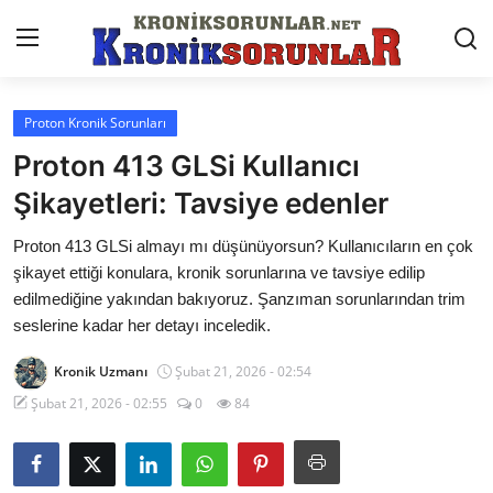
Proton Kronik Sorunları
Anasayfa
Proton 413 GLSi Kullanıcı
Markalar
Şikayetleri: Tavsiye edenler
İletişim
Proton 413 GLSi almayı mı düşünüyorsun? Kullanıcıların en çok
şikayet ettiği konulara, kronik sorunlarına ve tavsiye edilip
Trafik & Cezalar
edilmediğine yakından bakıyoruz. Şanzıman sorunlarından trim
seslerine kadar her detayı inceledik.
Sigorta & Kasko
Kronik Uzmanı
Şubat 21, 2026 - 02:54
Vergi & ÖTV & MTV
Şubat 21, 2026 - 02:55
0
84
Muayene & Ruhsat
Sorgulamalar