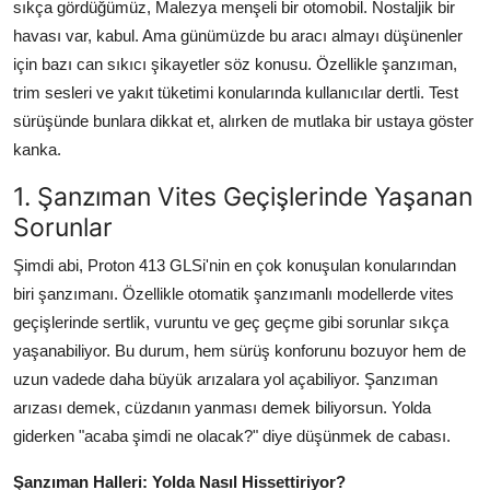
sıkça gördüğümüz, Malezya menşeli bir otomobil. Nostaljik bir
Aydınlatma & Görüş
havası var, kabul. Ama günümüzde bu aracı almayı düşünenler
için bazı can sıkıcı şikayetler söz konusu. Özellikle şanzıman,
Şanzıman & Aktarma
trim sesleri ve yakıt tüketimi konularında kullanıcılar dertli. Test
Dizel Sistemler
sürüşünde bunlara dikkat et, alırken de mutlaka bir ustaya göster
kanka.
Multimedya & Elektronik
1. Şanzıman Vites Geçişlerinde Yaşanan
Sorunlar
Şimdi abi, Proton 413 GLSi'nin en çok konuşulan konularından
biri şanzımanı. Özellikle otomatik şanzımanlı modellerde vites
geçişlerinde sertlik, vuruntu ve geç geçme gibi sorunlar sıkça
yaşanabiliyor. Bu durum, hem sürüş konforunu bozuyor hem de
uzun vadede daha büyük arızalara yol açabiliyor. Şanzıman
arızası demek, cüzdanın yanması demek biliyorsun. Yolda
giderken "acaba şimdi ne olacak?" diye düşünmek de cabası.
Şanzıman Halleri: Yolda Nasıl Hissettiriyor?