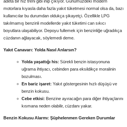
adeta bir hız treni gibi inip çıkıyor. Günümüzdeki modern
motorlara kıyasla daha fazla yakıt tüketmesi normal olsa da, bazı
kullanıcılar bu durumdan oldukça şikayetçi. Özellikle LPG
takılmamış benzinli modellerde yakıt tüketimi can sıkıcı
boyutlara ulaşabiliyor. Depoyu fullemek için benzinliğe uğradıkça
cüzdanın ağlayacak, söylemedi deme.
Yakıt Canavarı: Yolda Nasıl Anlarsın?
Yolda yaşattığı his:
Sürekli benzin istasyonuna
uğrama ihtiyacı, cebinden para eksildikçe moralinin
bozulması.
En bariz işaret:
Yakıt göstergesinin hızlı düşüşü ve
benzin kokusu.
Cebe etkisi:
Benzine ayıracağın para diğer ihtiyaçlarını
kısmana neden olabilir, cüzdanı yakar.
Benzin Kokusu Alarmı: Şüphelenmen Gereken Durumlar