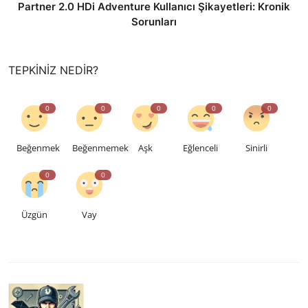
Partner 2.0 HDi Adventure Kullanıcı Şikayetleri: Kronik
Sorunları
TEPKINIZ NEDIR?
0
0
0
0
0
Beğenmek
Beğenmemek
Aşk
Eğlenceli
Sinirli
0
0
Üzgün
Vay