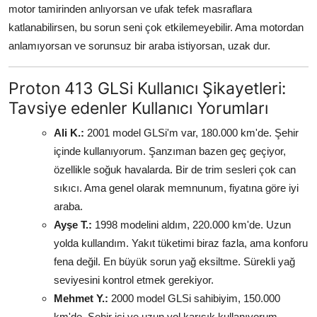
motor tamirinden anlıyorsan ve ufak tefek masraflara
katlanabilirsen, bu sorun seni çok etkilemeyebilir. Ama motordan
anlamıyorsan ve sorunsuz bir araba istiyorsan, uzak dur.
Proton 413 GLSi Kullanıcı Şikayetleri:
Tavsiye edenler Kullanıcı Yorumları
Ali K.:
2001 model GLSi'm var, 180.000 km'de. Şehir
içinde kullanıyorum. Şanzıman bazen geç geçiyor,
özellikle soğuk havalarda. Bir de trim sesleri çok can
sıkıcı. Ama genel olarak memnunum, fiyatına göre iyi
araba.
Ayşe T.:
1998 modelini aldım, 220.000 km'de. Uzun
yolda kullandım. Yakıt tüketimi biraz fazla, ama konforu
fena değil. En büyük sorun yağ eksiltme. Sürekli yağ
seviyesini kontrol etmek gerekiyor.
Mehmet Y.:
2000 model GLSi sahibiyim, 150.000
km'de. Şehir içi ve uzun yol karışık kullanıyorum.