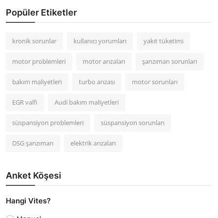
Popüler Etiketler
kronik sorunlar
kullanıcı yorumları
yakıt tüketimi
motor problemleri
motor arızaları
şanzıman sorunları
bakım maliyetleri
turbo arızası
motor sorunları
EGR valfi
Audi bakım maliyetleri
süspansiyon problemleri
süspansiyon sorunları
DSG şanzıman
elektrik arızaları
Anket Köşesi
Hangi Vites?