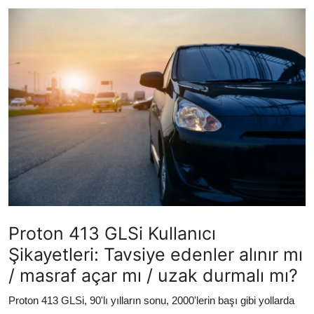
İkinci El & Alım-Satım
Bakım & Arıza Çözümleri
Elektrikli & Hibrit
Kiralama & Filo
Sürüş & Güvenlik
Lastik & Jant
Yağlar & Sıvılar
Proton 413 GLSi Kullanıcı
LPG & Yakıt
Şikayetleri: Tavsiye edenler alınır mı
Elektrik & Akü
/ masraf açar mı / uzak durmalı mı?
Klima & Konfor
Proton 413 GLSi, 90'lı yılların sonu, 2000'lerin başı gibi yollarda