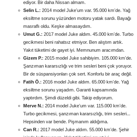
ediyor. Bir daha Nissan almam.
Selin L.:
2014 model Juke'um var. 95.000 km'de. Yağ
eksiltme sorunu yüzünden motoru yatak sardı. Bayağı
masraflı oldu. Keşke almasaydım.
Umut G.:
2017 model Juke aldım. 45.000 km'de. Turbo
gecikmesi beni rahatsız etmiyor. Ben alıştım artık.
Yakıt tüketimi de gayet iyi. Memnunum aracımdan.
Gizem P.:
2015 model Juke sahibiyim. 105.000 km'de.
Şanzıman kararsızlığı ve trim sesleri beni çok yoruyor.
Bir de süspansiyonları çok sert. Konforlu bir araç değil.
Fatih Ö.:
2016 model Juke aldım. 65.000 km'de. Yağ
eksiltme sorunu yaşadım. Garanti kapsamında
yaptırdım. Şimdi düzeldi gibi. Takip ediyorum.
Merve N.:
2014 model Juke'um var. 115.000 km'de.
Turbo gecikmesi, şanzıman kararsızlığı, trim sesleri...
Hepsinden var bende. Pişmanım aldığıma.
Can R.:
2017 model Juke aldım. 55.000 km'de. Şehir