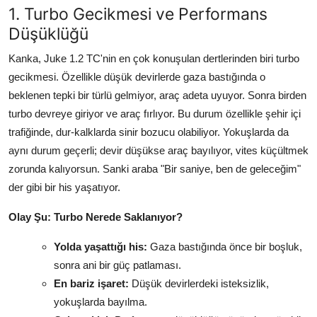
1. Turbo Gecikmesi ve Performans
Aydınlatma & Görüş
Düşüklüğü
Şanzıman & Aktarma
Kanka, Juke 1.2 TC'nin en çok konuşulan dertlerinden biri turbo
gecikmesi. Özellikle düşük devirlerde gaza bastığında o
Dizel Sistemler
beklenen tepki bir türlü gelmiyor, araç adeta uyuyor. Sonra birden
Multimedya & Elektronik
turbo devreye giriyor ve araç fırlıyor. Bu durum özellikle şehir içi
trafiğinde, dur-kalklarda sinir bozucu olabiliyor. Yokuşlarda da
aynı durum geçerli; devir düşükse araç bayılıyor, vites küçültmek
zorunda kalıyorsun. Sanki araba "Bir saniye, ben de geleceğim"
der gibi bir his yaşatıyor.
Olay Şu: Turbo Nerede Saklanıyor?
Yolda yaşattığı his:
Gaza bastığında önce bir boşluk,
sonra ani bir güç patlaması.
En bariz işaret:
Düşük devirlerdeki isteksizlik,
yokuşlarda bayılma.