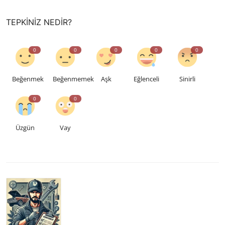
TEPKINIZ NEDIR?
0
0
0
0
0
Beğenmek
Beğenmemek
Aşk
Eğlenceli
Sinirli
0
0
Üzgün
Vay