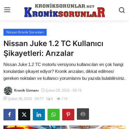
Nissan Kronik Sorunları
Anasayfa
Nissan Juke 1.2 TC Kullanıcı
Markalar
Şikayetleri: Arızalar
İletişim
Nissan Juke 1.2 TC motorlu versiyonu kullanıcıları en çok hangi
konulardan şikayet ediyor? Kronik arızaları, dikkat edilmesi
Trafik & Cezalar
gereken noktaları ve kullanıcı yorumlarını bu yazıda bulabilirsiniz.
Sigorta & Kasko
Kronik Uzmanı
Şubat 28, 2026 - 09:15
Şubat 28, 2026 - 09:17
0
119
Vergi & ÖTV & MTV
Muayene & Ruhsat
Sorgulamalar