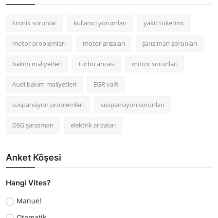
kronik sorunlar
kullanıcı yorumları
yakıt tüketimi
motor problemleri
motor arızaları
şanzıman sorunları
bakım maliyetleri
turbo arızası
motor sorunları
Audi bakım maliyetleri
EGR valfi
süspansiyon problemleri
süspansiyon sorunları
DSG şanzıman
elektrik arızaları
Anket Köşesi
Hangi Vites?
Manuel
Otomatik