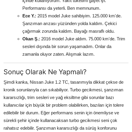
içinde kullanıyorum. Yakıt tüketimi gayet iyi.
Performansı da yeterli. Ben memnunum.
Ece Y.:
2015 model Juke sahibiyim. 125.000 km'de.
Şanzıman arızası yüzünden yolda kaldım. Çekici
çağırmak zorunda kaldım. Bayağı masraflı oldu.
Okan Ş.:
2016 model Juke aldım. 75.000 km'de. Trim
sesleri dışında bir sorun yaşamadım. Onlar da
zamanla oluyor zaten. Alışmak lazım.
Sonuç Olarak Ne Yapmalı?
Şimdi kanka, Nissan Juke 1.2 TC, tasarımıyla dikkat çekse de
kronik sorunlarıyla can sıkabiliyor. Turbo gecikmesi, şanzıman
kararsızlığı, trim sesleri ve yağ eksiltme gibi sorunlar bazı
kullanıcılar için büyük bir problem olabilirken, bazıları için tolere
edilebilir bir durum. Eğer performans senin için önemliyse ve
sürekli şehir içinde kullanacaksan turbo gecikmesi seni çok
rahatsız edebilir. Şanzıman kararsızlığı da sürüş konforunu