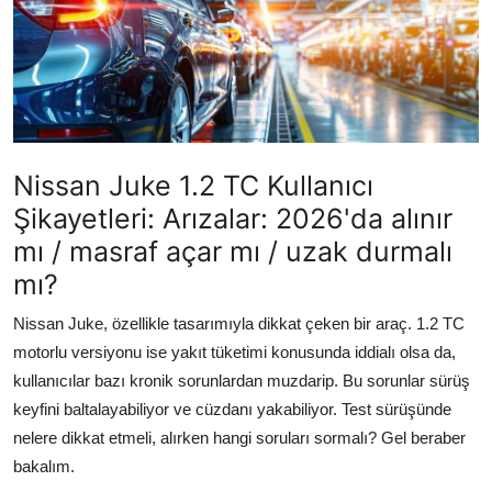
İkinci El & Alım-Satım
Bakım & Arıza Çözümleri
Elektrikli & Hibrit
Kiralama & Filo
Nissan Juke 1.2 TC Kullanıcı
Şikayetleri: Arızalar: 2026'da alınır
Sürüş & Güvenlik
mı / masraf açar mı / uzak durmalı
Lastik & Jant
mı?
Yağlar & Sıvılar
Nissan Juke, özellikle tasarımıyla dikkat çeken bir araç. 1.2 TC
motorlu versiyonu ise yakıt tüketimi konusunda iddialı olsa da,
LPG & Yakıt
kullanıcılar bazı kronik sorunlardan muzdarip. Bu sorunlar sürüş
keyfini baltalayabiliyor ve cüzdanı yakabiliyor. Test sürüşünde
Elektrik & Akü
nelere dikkat etmeli, alırken hangi soruları sormalı? Gel beraber
bakalım.
Klima & Konfor