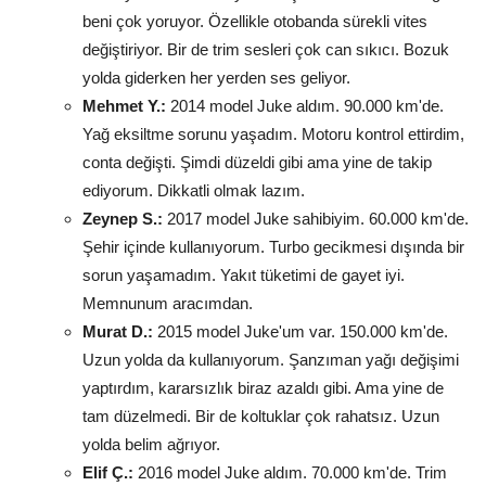
beni çok yoruyor. Özellikle otobanda sürekli vites
değiştiriyor. Bir de trim sesleri çok can sıkıcı. Bozuk
yolda giderken her yerden ses geliyor.
Mehmet Y.:
2014 model Juke aldım. 90.000 km'de.
Yağ eksiltme sorunu yaşadım. Motoru kontrol ettirdim,
conta değişti. Şimdi düzeldi gibi ama yine de takip
ediyorum. Dikkatli olmak lazım.
Zeynep S.:
2017 model Juke sahibiyim. 60.000 km'de.
Şehir içinde kullanıyorum. Turbo gecikmesi dışında bir
sorun yaşamadım. Yakıt tüketimi de gayet iyi.
Memnunum aracımdan.
Murat D.:
2015 model Juke'um var. 150.000 km'de.
Uzun yolda da kullanıyorum. Şanzıman yağı değişimi
yaptırdım, kararsızlık biraz azaldı gibi. Ama yine de
tam düzelmedi. Bir de koltuklar çok rahatsız. Uzun
yolda belim ağrıyor.
Elif Ç.:
2016 model Juke aldım. 70.000 km'de. Trim