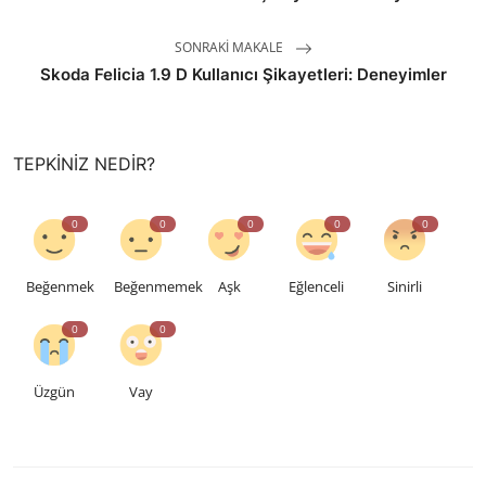
SONRAKI MAKALE
Skoda Felicia 1.9 D Kullanıcı Şikayetleri: Deneyimler
TEPKINIZ NEDIR?
0
0
0
0
0
Beğenmek
Beğenmemek
Aşk
Eğlenceli
Sinirli
0
0
Üzgün
Vay