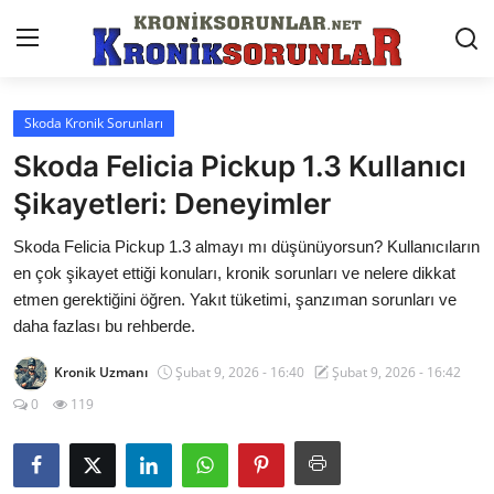
Skoda Kronik Sorunları
Anasayfa
Skoda Felicia Pickup 1.3 Kullanıcı
Markalar
Şikayetleri: Deneyimler
İletişim
Skoda Felicia Pickup 1.3 almayı mı düşünüyorsun? Kullanıcıların
en çok şikayet ettiği konuları, kronik sorunları ve nelere dikkat
Trafik & Cezalar
etmen gerektiğini öğren. Yakıt tüketimi, şanzıman sorunları ve
daha fazlası bu rehberde.
Sigorta & Kasko
Kronik Uzmanı
Şubat 9, 2026 - 16:40
Şubat 9, 2026 - 16:42
Vergi & ÖTV & MTV
0
119
Muayene & Ruhsat
Sorgulamalar