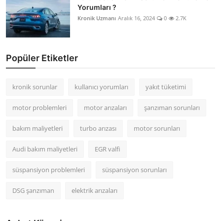
Yorumları ?
Kronik Uzmanı
Aralık 16, 2024
0
2.7K
Popüler Etiketler
kronik sorunlar
kullanıcı yorumları
yakıt tüketimi
motor problemleri
motor arızaları
şanzıman sorunları
bakım maliyetleri
turbo arızası
motor sorunları
Audi bakım maliyetleri
EGR valfi
süspansiyon problemleri
süspansiyon sorunları
DSG şanzıman
elektrik arızaları