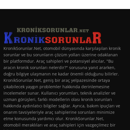
KronikSorunlar.Net, otomobil dünyasında karşılaşılan kronik
sorunlar ve bu sorunların çözüm yolları üzerine odaklanan
bir platformdur. Araç sahipleri ve potansiyel alıcılar, "Bu
aracın kronik sorunları nelerdir?" sorusuna yanıt ararken,
doğru bilgiye ulaşmanın ne kadar önemli olduğunu bilirler.
KronikSorunlar.Net, geniş bir araç yelpazesinde ortaya
çıkabilecek yaygın problemler hakkında derinlemesine
incelemeler sunar. Kullanıcı yorumları, teknik analizler ve
uzman görüşleri, farklı modellerin olası kronik sorunları
hakkında aydınlatıcı bilgiler sağlar. Ayrıca, bakım ipuçları ve
onarım tavsiyeleriyle araç sahiplerine sorunları minimize
etme konusunda yardımcı olur. KronikSorunlar.Net,
otomobil meraklıları ve araç sahipleri için vazgeçilmez bir