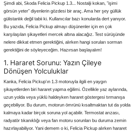
Şimdi abi, Skoda Felicia Pickup 1.3... Nostalji kokan, "işimi
Aydınlatma & Görüş
görsün yeter" diyenlerin gözdesi bir araç. Ama her şey güllük
gülistanlık değil tabii ki. Kullanıcılar bazı konularda dert yanıyor.
Şanzıman & Aktarma
Bu yazıda, Felicia Pickup almayı düşünenler için en çok
Dizel Sistemler
karşılaşılan şikayetleri mercek altına alacağız. Test sürüşünde
nelere dikkat etmen gerektiğini, alırken hangi soruları sorman
Multimedya & Elektronik
gerektiğini de söyleyeceğim. Hazırsan başlayalım!
1. Hararet Sorunu: Yazın Çileye
Dönüşen Yolculuklar
Kanka, Felicia Pickup'ın 1.3 motoruyla ilgili en yaygın
şikayetlerden biri hararet yapma eğilimi. Özellikle yaz aylarında,
uzun yolda veya yüklü haldeyken hararet göstergesi tırmanışa
geçebiliyor. Bu durum, motorun ömrünü kısaltmaktan tut da yolda
kalmaya kadar birçok soruna yol açabilir. Termostat arızası,
radyatör tıkanıklığı veya fan motoru sorunları bu duruma zemin
hazırlayabiliyor. Yani demem o ki, Felicia Pickup alırken hararet