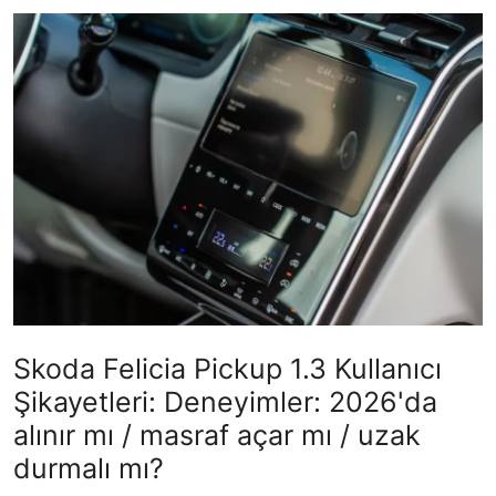
İkinci El & Alım-Satım
Bakım & Arıza Çözümleri
Elektrikli & Hibrit
Kiralama & Filo
Sürüş & Güvenlik
Lastik & Jant
Yağlar & Sıvılar
Skoda Felicia Pickup 1.3 Kullanıcı
LPG & Yakıt
Şikayetleri: Deneyimler: 2026'da
Elektrik & Akü
alınır mı / masraf açar mı / uzak
durmalı mı?
Klima & Konfor