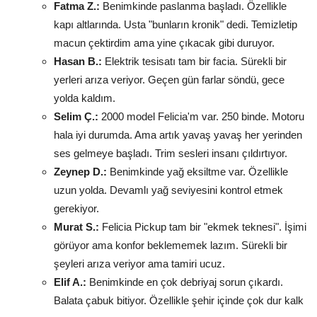
Fatma Z.:
Benimkinde paslanma başladı. Özellikle
kapı altlarında. Usta "bunların kronik" dedi. Temizletip
macun çektirdim ama yine çıkacak gibi duruyor.
Hasan B.:
Elektrik tesisatı tam bir facia. Sürekli bir
yerleri arıza veriyor. Geçen gün farlar söndü, gece
yolda kaldım.
Selim Ç.:
2000 model Felicia'm var. 250 binde. Motoru
hala iyi durumda. Ama artık yavaş yavaş her yerinden
ses gelmeye başladı. Trim sesleri insanı çıldırtıyor.
Zeynep D.:
Benimkinde yağ eksiltme var. Özellikle
uzun yolda. Devamlı yağ seviyesini kontrol etmek
gerekiyor.
Murat S.:
Felicia Pickup tam bir "ekmek teknesi". İşimi
görüyor ama konfor beklememek lazım. Sürekli bir
şeyleri arıza veriyor ama tamiri ucuz.
Elif A.:
Benimkinde en çok debriyaj sorun çıkardı.
Balata çabuk bitiyor. Özellikle şehir içinde çok dur kalk