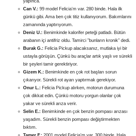
yapınca.
Can V.:
99 model Felicia'm var. 280 binde. Hala ilk
günkü gibi. Ama ben çok titiz kullanıyorum. Bakımlarını
zamanında yaptırıyorum.
Deniz U.:
Benimkinde kalorifer peteği patladı. Bütün
arabanın içi antifriz oldu. Tamirci "bunların kronik" dedi.
Burak G.:
Felicia Pickup alacaksanız, mutlaka iyi bir
ustayla görüşün. Çünkü bu araçlar artık yaşlı ve sürekli
bir şeyleri tamir gerektiriyor.
Gizem K.:
Benimkinde en çok rot başları sorun
çıkarıyor. Sürekli rot ayarı yaptırmak gerekiyor.
Onur L.:
Felicia Pickup alırken, motorun durumuna
çok dikkat edin. Çünkü motoru yorgun olanlar çok
yakar ve sürekli arıza verir.
Selin E.:
Benimkinde en çok benzin pompası arızası
yaşadım. Sürekli benzin pompası değiştirmekten
bıktım.
Tamer F.:
2001 model Felicia'm var. 300 binde. Hala