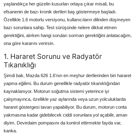
yaşlandıkça her güzelin kusurları ortaya çıkar misali, bu
Aydınlatma & Görüş
efsanenin de bazı kronik dertleri baş göstermeye başladı.
Özellikle 1.6 motorlu versiyonu, kullanıcıların dilinden düşmeyen
Şanzıman & Aktarma
bazı sorunlara sahip. Test sürüşünde nelere dikkat etmen
Dizel Sistemler
gerektiğini, alırken hangi soruları sorman gerektiğini anlatacağım,
ona göre kararını verirsin.
Multimedya & Elektronik
1. Hararet Sorunu ve Radyatör
Tıkanıklığı
Şimdi bak, Mazda 626 1.6'nın en meşhur dertlerinden biri hararet
yapma eğilimi. Bu durum genellikle radyatör tıkanıklığından
kaynaklanıyor. Motorun soğutma sistemi yeterince iyi
çalışmayınca, özellikle yaz aylarında veya uzun yolculuklarda
hararet göstergesi tavan yapabiliyor. Bu durum, motorun conta
yakmasına kadar gidebilecek ciddi sorunlara yol açabilir, aman
diyim. Devirdaim pompasını da kontrol ettirmekte fayda var,
kanka.