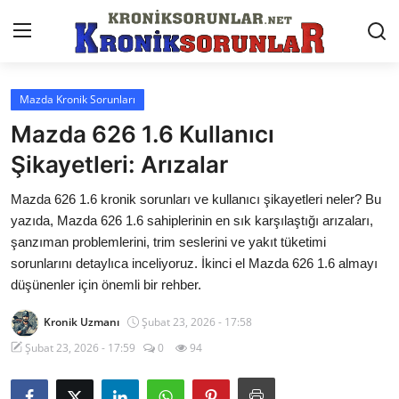
Mazda Kronik Sorunları
Anasayfa
Mazda 626 1.6 Kullanıcı
Markalar
Şikayetleri: Arızalar
İletişim
Mazda 626 1.6 kronik sorunları ve kullanıcı şikayetleri neler? Bu
yazıda, Mazda 626 1.6 sahiplerinin en sık karşılaştığı arızaları,
Trafik & Cezalar
şanzıman problemlerini, trim seslerini ve yakıt tüketimi
sorunlarını detaylıca inceliyoruz. İkinci el Mazda 626 1.6 almayı
Sigorta & Kasko
düşünenler için önemli bir rehber.
Vergi & ÖTV & MTV
Kronik Uzmanı
Şubat 23, 2026 - 17:58
Muayene & Ruhsat
Şubat 23, 2026 - 17:59
0
94
Sorgulamalar