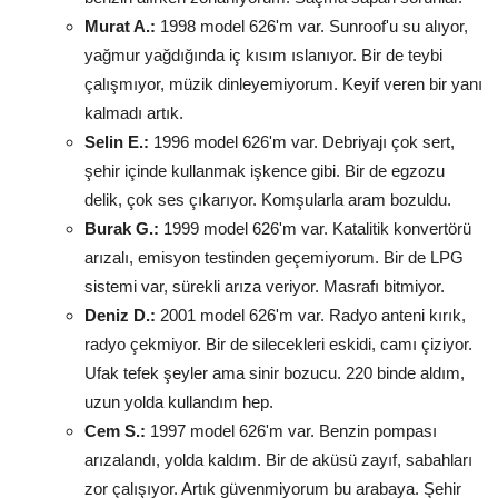
Murat A.:
1998 model 626'm var. Sunroof'u su alıyor,
yağmur yağdığında iç kısım ıslanıyor. Bir de teybi
çalışmıyor, müzik dinleyemiyorum. Keyif veren bir yanı
kalmadı artık.
Selin E.:
1996 model 626'm var. Debriyajı çok sert,
şehir içinde kullanmak işkence gibi. Bir de egzozu
delik, çok ses çıkarıyor. Komşularla aram bozuldu.
Burak G.:
1999 model 626'm var. Katalitik konvertörü
arızalı, emisyon testinden geçemiyorum. Bir de LPG
sistemi var, sürekli arıza veriyor. Masrafı bitmiyor.
Deniz D.:
2001 model 626'm var. Radyo anteni kırık,
radyo çekmiyor. Bir de silecekleri eskidi, camı çiziyor.
Ufak tefek şeyler ama sinir bozucu. 220 binde aldım,
uzun yolda kullandım hep.
Cem S.:
1997 model 626'm var. Benzin pompası
arızalandı, yolda kaldım. Bir de aküsü zayıf, sabahları
zor çalışıyor. Artık güvenmiyorum bu arabaya. Şehir