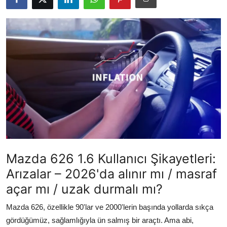
İkinci El & Alım-Satım
Bakım & Arıza Çözümleri
Elektrikli & Hibrit
Kiralama & Filo
Sürüş & Güvenlik
Lastik & Jant
Yağlar & Sıvılar
Mazda 626 1.6 Kullanıcı Şikayetleri:
Arızalar – 2026'da alınır mı / masraf
LPG & Yakıt
açar mı / uzak durmalı mı?
Elektrik & Akü
Mazda 626, özellikle 90'lar ve 2000'lerin başında yollarda sıkça
Klima & Konfor
gördüğümüz, sağlamlığıyla ün salmış bir araçtı. Ama abi,