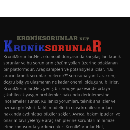
KronikSorunlar.Net, otomobil dünyasında karşılaşılan kronik
sorunlar ve bu sorunların çözüm yolları üzerine odaklanan
bir platformdur. Araç sahipleri ve potansiyel alıcılar, "Bu
aracın kronik sorunları nelerdir?" sorusuna yanıt ararken,
doğru bilgiye ulaşmanın ne kadar önemli olduğunu bilirler.
KronikSorunlar.Net, geniş bir araç yelpazesinde ortaya
çıkabilecek yaygın problemler hakkında derinlemesine
incelemeler sunar. Kullanıcı yorumları, teknik analizler ve
uzman görüşleri, farklı modellerin olası kronik sorunları
hakkında aydınlatıcı bilgiler sağlar. Ayrıca, bakım ipuçları ve
onarım tavsiyeleriyle araç sahiplerine sorunları minimize
etme konusunda yardımcı olur. KronikSorunlar.Net,