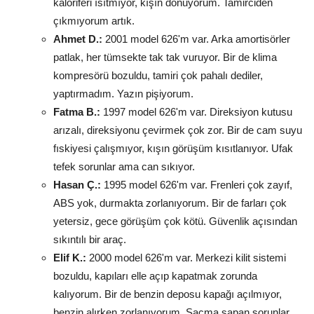
kaloriferi ısıtmıyor, kışın donuyorum. Tamirciden
çıkmıyorum artık.
Ahmet D.:
2001 model 626'm var. Arka amortisörler
patlak, her tümsekte tak tak vuruyor. Bir de klima
kompresörü bozuldu, tamiri çok pahalı dediler,
yaptırmadım. Yazın pişiyorum.
Fatma B.:
1997 model 626'm var. Direksiyon kutusu
arızalı, direksiyonu çevirmek çok zor. Bir de cam suyu
fıskiyesi çalışmıyor, kışın görüşüm kısıtlanıyor. Ufak
tefek sorunlar ama can sıkıyor.
Hasan Ç.:
1995 model 626'm var. Frenleri çok zayıf,
ABS yok, durmakta zorlanıyorum. Bir de farları çok
yetersiz, gece görüşüm çok kötü. Güvenlik açısından
sıkıntılı bir araç.
Elif K.:
2000 model 626'm var. Merkezi kilit sistemi
bozuldu, kapıları elle açıp kapatmak zorunda
kalıyorum. Bir de benzin deposu kapağı açılmıyor,
benzin alırken zorlanıyorum. Saçma sapan sorunlar.