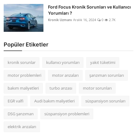
Ford Focus Kronik Sorunları ve Kullanıcı
Yorumları ?
Kronik Uzmanı
Aralık 16, 2024
0
2.7K
Popüler Etiketler
kronik sorunlar
kullanıcı yorumları
yakıt tüketimi
motor problemleri
motor arızaları
şanzıman sorunları
bakım maliyetleri
turbo arızası
motor sorunları
EGR valfi
Audi bakım maliyetleri
süspansiyon sorunları
DSG şanzıman
süspansiyon problemleri
elektrik arızaları