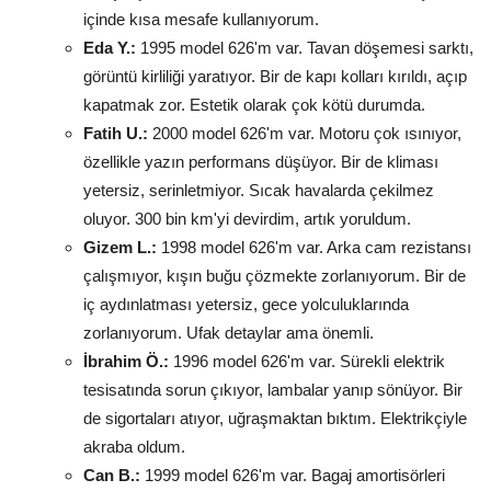
içinde kısa mesafe kullanıyorum.
Eda Y.:
1995 model 626'm var. Tavan döşemesi sarktı,
görüntü kirliliği yaratıyor. Bir de kapı kolları kırıldı, açıp
kapatmak zor. Estetik olarak çok kötü durumda.
Fatih U.:
2000 model 626'm var. Motoru çok ısınıyor,
özellikle yazın performans düşüyor. Bir de kliması
yetersiz, serinletmiyor. Sıcak havalarda çekilmez
oluyor. 300 bin km'yi devirdim, artık yoruldum.
Gizem L.:
1998 model 626'm var. Arka cam rezistansı
çalışmıyor, kışın buğu çözmekte zorlanıyorum. Bir de
iç aydınlatması yetersiz, gece yolculuklarında
zorlanıyorum. Ufak detaylar ama önemli.
İbrahim Ö.:
1996 model 626'm var. Sürekli elektrik
tesisatında sorun çıkıyor, lambalar yanıp sönüyor. Bir
de sigortaları atıyor, uğraşmaktan bıktım. Elektrikçiyle
akraba oldum.
Can B.:
1999 model 626'm var. Bagaj amortisörleri