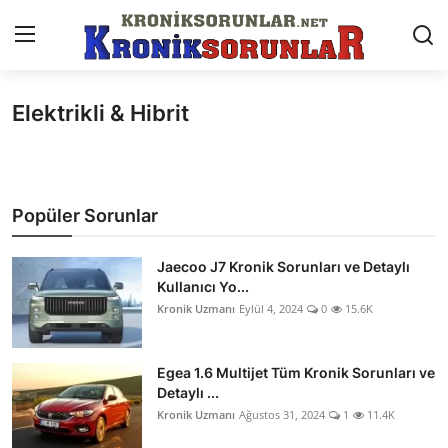
Elektrikli & Hibrit
Anasayfa
Markalar
Popüler Sorunlar
İletişim
Trafik & Cezalar
Jaecoo J7 Kronik Sorunları ve Detaylı
Kullanıcı Yo...
Sigorta & Kasko
Kronik Uzmanı
Eylül 4, 2024
0
15.6K
Vergi & ÖTV & MTV
Egea 1.6 Multijet Tüm Kronik Sorunları ve
Muayene & Ruhsat
Detaylı ...
Kronik Uzmanı
Ağustos 31, 2024
1
11.4K
Sorgulamalar