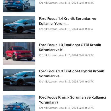
Kronik Uzmanı
Aralık 16, 2024
0
8.8K
Aydınlatma & Görüş
Şanzıman & Aktarma
Ford Focus 1.4 Kronik Sorunları ve
Kullanıcı Yorum...
Dizel Sistemler
Kronik Uzmanı
Aralık 16, 2024
0
834
Multimedya & Elektronik
Ford Focus 1.0 EcoBoost GTDi Kronik
Sorunları ve K...
Kronik Uzmanı
Aralık 16, 2024
0
3.2K
Ford Focus 1.0 EcoBoost Hybrid Kronik
Sorunları ve...
Kronik Uzmanı
Aralık 16, 2024
0
3.7K
Ford Focus Kronik Sorunları ve Kullanıcı
Yorumları ?
Kronik Uzmanı
Aralık 16, 2024
0
2.7K