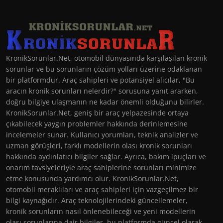
KronikSorunlar.Net, otomobil dünyasında karşılaşılan kronik
sorunlar ve bu sorunların çözüm yolları üzerine odaklanan
bir platformdur. Araç sahipleri ve potansiyel alıcılar, "Bu
aracın kronik sorunları nelerdir?" sorusuna yanıt ararken,
doğru bilgiye ulaşmanın ne kadar önemli olduğunu bilirler.
KronikSorunlar.Net, geniş bir araç yelpazesinde ortaya
çıkabilecek yaygın problemler hakkında derinlemesine
incelemeler sunar. Kullanıcı yorumları, teknik analizler ve
uzman görüşleri, farklı modellerin olası kronik sorunları
hakkında aydınlatıcı bilgiler sağlar. Ayrıca, bakım ipuçları ve
onarım tavsiyeleriyle araç sahiplerine sorunları minimize
etme konusunda yardımcı olur. KronikSorunlar.Net,
otomobil meraklıları ve araç sahipleri için vazgeçilmez bir
bilgi kaynağıdır. Araç teknolojilerindeki güncellemeler,
kronik sorunların nasıl önlenebileceği ve yeni modellerin
olası sorunlarına dair bilgiler, bu platformda güncel olarak