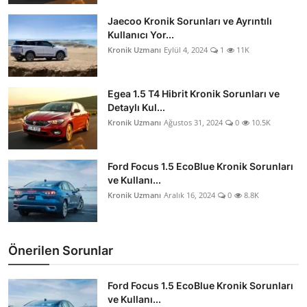
İkinci El & Alım-Satım
Jaecoo Kronik Sorunları ve Ayrıntılı
Kullanıcı Yor...
Bakım & Arıza Çözümleri
Kronik Uzmanı
Eylül 4, 2024
1
11K
Elektrikli & Hibrit
Egea 1.5 T4 Hibrit Kronik Sorunları ve
Detaylı Kul...
Kiralama & Filo
Kronik Uzmanı
Ağustos 31, 2024
0
10.5K
Sürüş & Güvenlik
Ford Focus 1.5 EcoBlue Kronik Sorunları
Lastik & Jant
ve Kullanı...
Kronik Uzmanı
Aralık 16, 2024
0
8.8K
Yağlar & Sıvılar
LPG & Yakıt
Önerilen Sorunlar
Elektrik & Akü
Ford Focus 1.5 EcoBlue Kronik Sorunları
Klima & Konfor
ve Kullanı...