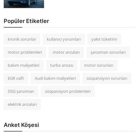
Popüler Etiketler
kronik sorunlar
kullanıcı yorumları
yakıt tüketimi
motor problemleri
motor arızaları
şanzıman sorunları
bakım maliyetleri
turbo arızası
motor sorunları
EGR valfi
Audi bakım maliyetleri
süspansiyon sorunları
DSG şanzıman
süspansiyon problemleri
elektrik arızaları
Anket Köşesi