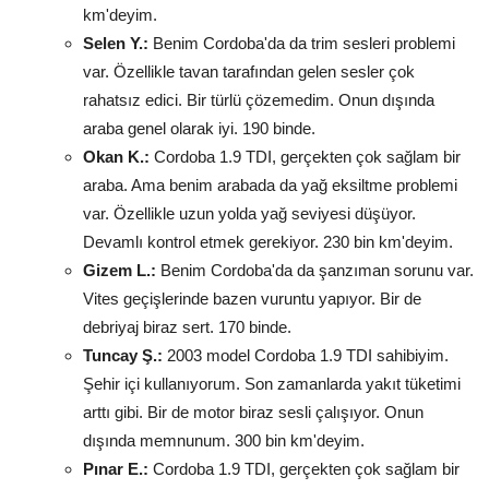
km'deyim.
Selen Y.:
Benim Cordoba'da da trim sesleri problemi
var. Özellikle tavan tarafından gelen sesler çok
rahatsız edici. Bir türlü çözemedim. Onun dışında
araba genel olarak iyi. 190 binde.
Okan K.:
Cordoba 1.9 TDI, gerçekten çok sağlam bir
araba. Ama benim arabada da yağ eksiltme problemi
var. Özellikle uzun yolda yağ seviyesi düşüyor.
Devamlı kontrol etmek gerekiyor. 230 bin km'deyim.
Gizem L.:
Benim Cordoba'da da şanzıman sorunu var.
Vites geçişlerinde bazen vuruntu yapıyor. Bir de
debriyaj biraz sert. 170 binde.
Tuncay Ş.:
2003 model Cordoba 1.9 TDI sahibiyim.
Şehir içi kullanıyorum. Son zamanlarda yakıt tüketimi
arttı gibi. Bir de motor biraz sesli çalışıyor. Onun
dışında memnunum. 300 bin km'deyim.
Pınar E.:
Cordoba 1.9 TDI, gerçekten çok sağlam bir