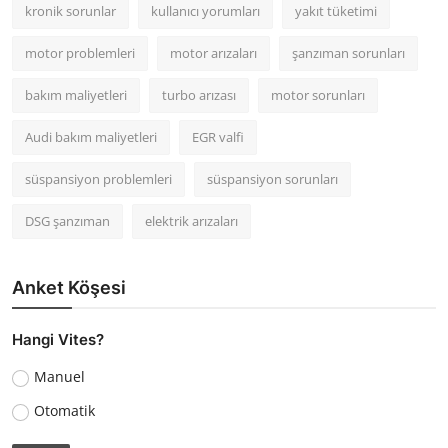
kronik sorunlar
kullanıcı yorumları
yakıt tüketimi
motor problemleri
motor arızaları
şanzıman sorunları
bakım maliyetleri
turbo arızası
motor sorunları
Audi bakım maliyetleri
EGR valfi
süspansiyon problemleri
süspansiyon sorunları
DSG şanzıman
elektrik arızaları
Anket Köşesi
Hangi Vites?
Manuel
Otomatik