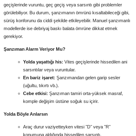
geçişlerinde vuruntu, geç geçiş veya sarsıntı gibi problemler
görülebiliyor. Bu durum, şanzımanın ömrünü kısaltabileceği gibi,
sürüş konforunu da ciddi şekilde etkileyebilir. Manuel şanzımanlı
modellerde ise debriyaj baskı balata ömrüne dikkat etmek
gerekiyor.
Şanzıman Alarm Veriyor Mu?
Yolda yaşattığı his:
Vites geçişlerinde hissedilen ani
sarsıntılar veya vuruntular.
En bariz işaret:
Şanzımandan gelen garip sesler
(uğultu, tıkırtı vb.).
Cebe etkisi:
Şanzıman tamiri orta-yüksek masraf,
komple değişim üstüne soğuk su içirir.
Yolda Böyle Anlarsın
Araç durur vaziyetteyken vitesi "D" veya "R"
konumuna aldığında hissedilen sarsıntı.