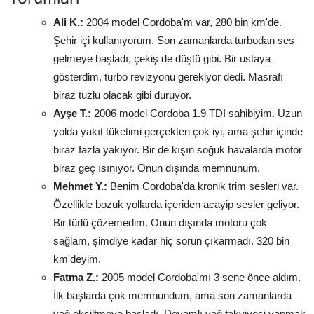
Ali K.:
2004 model Cordoba'm var, 280 bin km'de.
Şehir içi kullanıyorum. Son zamanlarda turbodan ses
gelmeye başladı, çekiş de düştü gibi. Bir ustaya
gösterdim, turbo revizyonu gerekiyor dedi. Masrafı
biraz tuzlu olacak gibi duruyor.
Ayşe T.:
2006 model Cordoba 1.9 TDI sahibiyim. Uzun
yolda yakıt tüketimi gerçekten çok iyi, ama şehir içinde
biraz fazla yakıyor. Bir de kışın soğuk havalarda motor
biraz geç ısınıyor. Onun dışında memnunum.
Mehmet Y.:
Benim Cordoba'da kronik trim sesleri var.
Özellikle bozuk yollarda içeriden acayip sesler geliyor.
Bir türlü çözemedim. Onun dışında motoru çok
sağlam, şimdiye kadar hiç sorun çıkarmadı. 320 bin
km'deyim.
Fatma Z.:
2005 model Cordoba'mı 3 sene önce aldım.
İlk başlarda çok memnundum, ama son zamanlarda
yağ eksiltmeye başladı. Devamlı yağ takviyesi yapmak