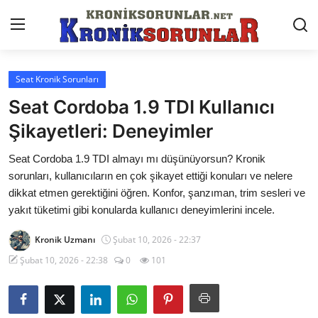
Seat Kronik Sorunları
Anasayfa
Seat Cordoba 1.9 TDI Kullanıcı
Markalar
Şikayetleri: Deneyimler
İletişim
Seat Cordoba 1.9 TDI almayı mı düşünüyorsun? Kronik
sorunları, kullanıcıların en çok şikayet ettiği konuları ve nelere
Trafik & Cezalar
dikkat etmen gerektiğini öğren. Konfor, şanzıman, trim sesleri ve
yakıt tüketimi gibi konularda kullanıcı deneyimlerini incele.
Sigorta & Kasko
Kronik Uzmanı
Şubat 10, 2026 - 22:37
Vergi & ÖTV & MTV
Şubat 10, 2026 - 22:38
0
101
Muayene & Ruhsat
Sorgulamalar