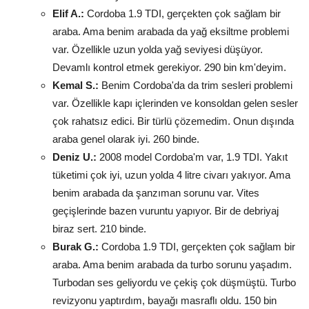
Elif A.:
Cordoba 1.9 TDI, gerçekten çok sağlam bir
araba. Ama benim arabada da yağ eksiltme problemi
var. Özellikle uzun yolda yağ seviyesi düşüyor.
Devamlı kontrol etmek gerekiyor. 290 bin km'deyim.
Kemal S.:
Benim Cordoba'da da trim sesleri problemi
var. Özellikle kapı içlerinden ve konsoldan gelen sesler
çok rahatsız edici. Bir türlü çözemedim. Onun dışında
araba genel olarak iyi. 260 binde.
Deniz U.:
2008 model Cordoba'm var, 1.9 TDI. Yakıt
tüketimi çok iyi, uzun yolda 4 litre civarı yakıyor. Ama
benim arabada da şanzıman sorunu var. Vites
geçişlerinde bazen vuruntu yapıyor. Bir de debriyaj
biraz sert. 210 binde.
Burak G.:
Cordoba 1.9 TDI, gerçekten çok sağlam bir
araba. Ama benim arabada da turbo sorunu yaşadım.
Turbodan ses geliyordu ve çekiş çok düşmüştü. Turbo
revizyonu yaptırdım, bayağı masraflı oldu. 150 bin