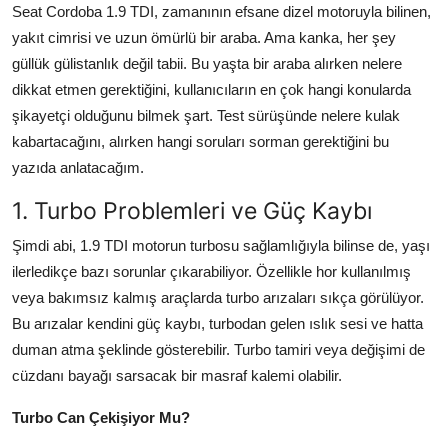
Seat Cordoba 1.9 TDI, zamanının efsane dizel motoruyla bilinen,
Aydınlatma & Görüş
yakıt cimrisi ve uzun ömürlü bir araba. Ama kanka, her şey
güllük gülistanlık değil tabii. Bu yaşta bir araba alırken nelere
Şanzıman & Aktarma
dikkat etmen gerektiğini, kullanıcıların en çok hangi konularda
Dizel Sistemler
şikayetçi olduğunu bilmek şart. Test sürüşünde nelere kulak
kabartacağını, alırken hangi soruları sorman gerektiğini bu
Multimedya & Elektronik
yazıda anlatacağım.
1. Turbo Problemleri ve Güç Kaybı
Şimdi abi, 1.9 TDI motorun turbosu sağlamlığıyla bilinse de, yaşı
ilerledikçe bazı sorunlar çıkarabiliyor. Özellikle hor kullanılmış
veya bakımsız kalmış araçlarda turbo arızaları sıkça görülüyor.
Bu arızalar kendini güç kaybı, turbodan gelen ıslık sesi ve hatta
duman atma şeklinde gösterebilir. Turbo tamiri veya değişimi de
cüzdanı bayağı sarsacak bir masraf kalemi olabilir.
Turbo Can Çekişiyor Mu?