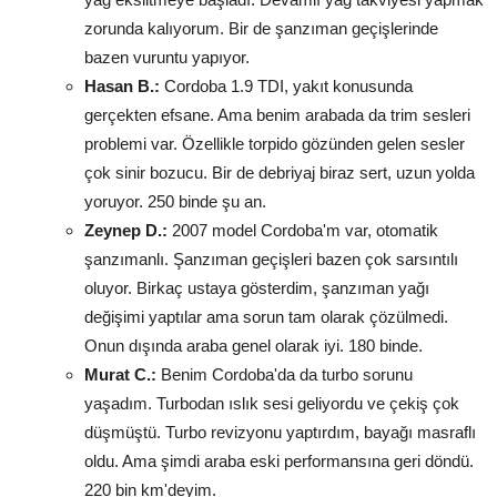
zorunda kalıyorum. Bir de şanzıman geçişlerinde
bazen vuruntu yapıyor.
Hasan B.:
Cordoba 1.9 TDI, yakıt konusunda
gerçekten efsane. Ama benim arabada da trim sesleri
problemi var. Özellikle torpido gözünden gelen sesler
çok sinir bozucu. Bir de debriyaj biraz sert, uzun yolda
yoruyor. 250 binde şu an.
Zeynep D.:
2007 model Cordoba'm var, otomatik
şanzımanlı. Şanzıman geçişleri bazen çok sarsıntılı
oluyor. Birkaç ustaya gösterdim, şanzıman yağı
değişimi yaptılar ama sorun tam olarak çözülmedi.
Onun dışında araba genel olarak iyi. 180 binde.
Murat C.:
Benim Cordoba'da da turbo sorunu
yaşadım. Turbodan ıslık sesi geliyordu ve çekiş çok
düşmüştü. Turbo revizyonu yaptırdım, bayağı masraflı
oldu. Ama şimdi araba eski performansına geri döndü.
220 bin km'deyim.