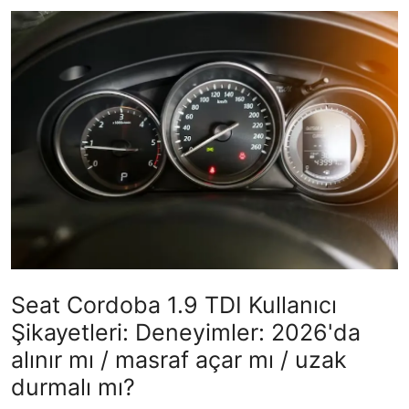
İkinci El & Alım-Satım
Bakım & Arıza Çözümleri
Elektrikli & Hibrit
Kiralama & Filo
Sürüş & Güvenlik
Lastik & Jant
Yağlar & Sıvılar
Seat Cordoba 1.9 TDI Kullanıcı
LPG & Yakıt
Şikayetleri: Deneyimler: 2026'da
Elektrik & Akü
alınır mı / masraf açar mı / uzak
durmalı mı?
Klima & Konfor