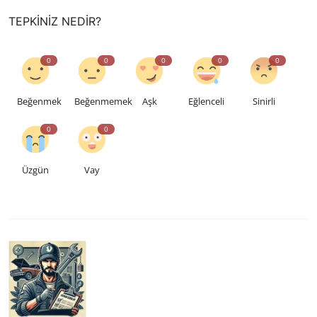
TEPKINIZ NEDIR?
0
0
0
0
0
Beğenmek
Beğenmemek
Aşk
Eğlenceli
Sinirli
0
0
Üzgün
Vay