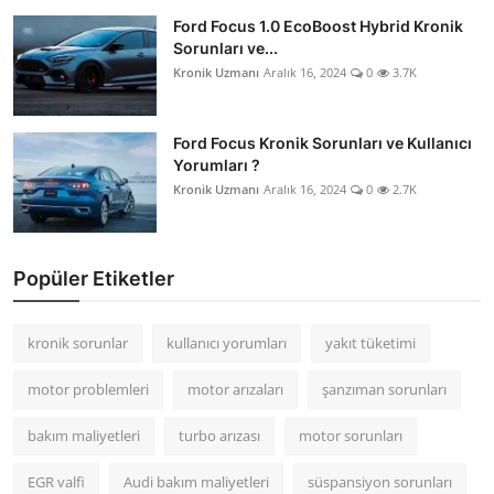
Ford Focus 1.0 EcoBoost Hybrid Kronik
Sorunları ve...
Kronik Uzmanı
Aralık 16, 2024
0
3.7K
Ford Focus Kronik Sorunları ve Kullanıcı
Yorumları ?
Kronik Uzmanı
Aralık 16, 2024
0
2.7K
Popüler Etiketler
kronik sorunlar
kullanıcı yorumları
yakıt tüketimi
motor problemleri
motor arızaları
şanzıman sorunları
bakım maliyetleri
turbo arızası
motor sorunları
EGR valfi
Audi bakım maliyetleri
süspansiyon sorunları