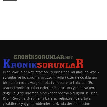
KronikSorunlar.Net, otomobil dünyasında karşılaşılan kronik
sorunlar ve bu sorunların çözüm yolları üzerine odaklanan
bir platformdur. Araç sahipleri ve potansiyel alıcılar, "Bu
aracın kronik sorunları nelerdir?" sorusuna yanıt ararken,
doğru bilgiye ulaşmanın ne kadar önemli olduğunu bilirler.
KronikSorunlar.Net, geniş bir araç yelpazesinde ortaya
çıkabilecek yaygın problemler hakkında derinlemesine