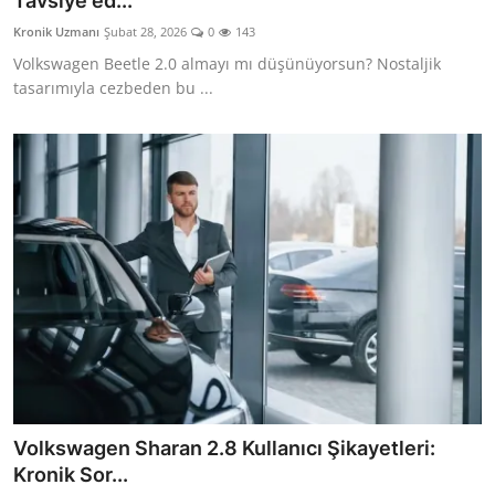
Tavsiye ed...
İkinci El & Alım-Satım
Kronik Uzmanı
Şubat 28, 2026
0
143
Volkswagen Beetle 2.0 almayı mı düşünüyorsun? Nostaljik
Bakım & Arıza Çözümleri
tasarımıyla cezbeden bu ...
Elektrikli & Hibrit
Kiralama & Filo
Sürüş & Güvenlik
Lastik & Jant
Yağlar & Sıvılar
LPG & Yakıt
Elektrik & Akü
Volkswagen Sharan 2.8 Kullanıcı Şikayetleri:
Klima & Konfor
Kronik Sor...