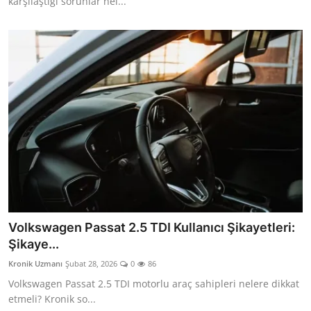
karşılaştığı sorunlar nel...
Volkswagen Passat 2.5 TDI Kullanıcı Şikayetleri:
Şikaye...
Kronik Uzmanı
Şubat 28, 2026
0
86
Volkswagen Passat 2.5 TDI motorlu araç sahipleri nelere dikkat
etmeli? Kronik so...