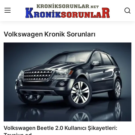
Volkswagen Kronik Sorunları
Anasayfa
Markalar
İletişim
Trafik & Cezalar
Sigorta & Kasko
Vergi & ÖTV & MTV
Muayene & Ruhsat
Volkswagen Beetle 2.0 Kullanıcı Şikayetleri:
Sorgulamalar