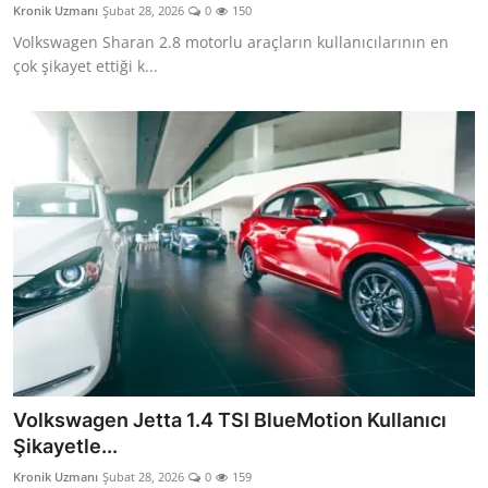
Kronik Uzmanı
Şubat 28, 2026
0
150
Aydınlatma & Görüş
Volkswagen Sharan 2.8 motorlu araçların kullanıcılarının en
çok şikayet ettiği k...
Şanzıman & Aktarma
Dizel Sistemler
Multimedya & Elektronik
Volkswagen Jetta 1.4 TSI BlueMotion Kullanıcı
Şikayetle...
Kronik Uzmanı
Şubat 28, 2026
0
159