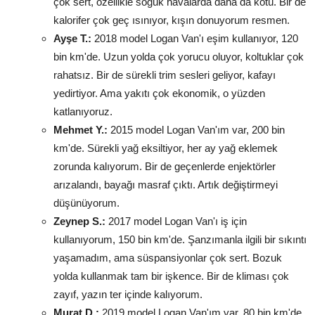
çok sert, özellikle soğuk havalarda daha da kötü. Bir de
kalorifer çok geç ısınıyor, kışın donuyorum resmen.
Ayşe T.:
2018 model Logan Van'ı eşim kullanıyor, 120
bin km'de. Uzun yolda çok yorucu oluyor, koltuklar çok
rahatsız. Bir de sürekli trim sesleri geliyor, kafayı
yedirtiyor. Ama yakıtı çok ekonomik, o yüzden
katlanıyoruz.
Mehmet Y.:
2015 model Logan Van'ım var, 200 bin
km'de. Sürekli yağ eksiltiyor, her ay yağ eklemek
zorunda kalıyorum. Bir de geçenlerde enjektörler
arızalandı, bayağı masraf çıktı. Artık değiştirmeyi
düşünüyorum.
Zeynep S.:
2017 model Logan Van'ı iş için
kullanıyorum, 150 bin km'de. Şanzımanla ilgili bir sıkıntı
yaşamadım, ama süspansiyonlar çok sert. Bozuk
yolda kullanmak tam bir işkence. Bir de kliması çok
zayıf, yazın ter içinde kalıyorum.
Murat D.:
2019 model Logan Van'ım var, 80 bin km'de.