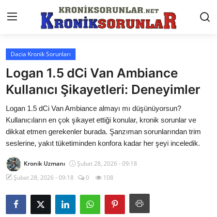
Dacia Kronik Sorunları
Anasayfa
Logan 1.5 dCi Van Ambiance
Markalar
Kullanıcı Şikayetleri: Deneyimler
İletişim
Logan 1.5 dCi Van Ambiance almayı mı düşünüyorsun?
Kullanıcıların en çok şikayet ettiği konular, kronik sorunlar ve
Trafik & Cezalar
dikkat etmen gerekenler burada. Şanzıman sorunlarından trim
seslerine, yakıt tüketiminden konfora kadar her şeyi inceledik.
Sigorta & Kasko
Kronik Uzmanı
Şubat 28, 2026 - 09:18
Vergi & ÖTV & MTV
Şubat 28, 2026 - 09:18
0
108
Muayene & Ruhsat
Sorgulamalar