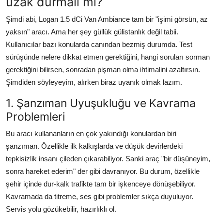
uzak durmalı mı?
Aydınlatma & Görüş
Şimdi abi, Logan 1.5 dCi Van Ambiance tam bir "işimi görsün, az
Şanzıman & Aktarma
yaksın" aracı. Ama her şey güllük gülistanlık değil tabii.
Kullanıcılar bazı konularda canından bezmiş durumda. Test
Dizel Sistemler
sürüşünde nelere dikkat etmen gerektiğini, hangi soruları sorman
gerektiğini bilirsen, sonradan pişman olma ihtimalini azaltırsın.
Multimedya & Elektronik
Şimdiden söyleyeyim, alırken biraz uyanık olmak lazım.
1. Şanzıman Uyuşukluğu ve Kavrama
Problemleri
Bu aracı kullananların en çok yakındığı konulardan biri
şanzıman. Özellikle ilk kalkışlarda ve düşük devirlerdeki
tepkisizlik insanı çileden çıkarabiliyor. Sanki araç "bir düşüneyim,
sonra hareket ederim" der gibi davranıyor. Bu durum, özellikle
şehir içinde dur-kalk trafikte tam bir işkenceye dönüşebiliyor.
Kavramada da titreme, ses gibi problemler sıkça duyuluyor.
Servis yolu gözükebilir, hazırlıklı ol.