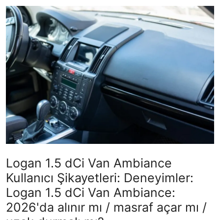
İkinci El & Alım-Satım
Bakım & Arıza Çözümleri
Elektrikli & Hibrit
Kiralama & Filo
Sürüş & Güvenlik
Lastik & Jant
Yağlar & Sıvılar
Logan 1.5 dCi Van Ambiance
LPG & Yakıt
Kullanıcı Şikayetleri: Deneyimler:
Elektrik & Akü
Logan 1.5 dCi Van Ambiance:
2026'da alınır mı / masraf açar mı /
Klima & Konfor