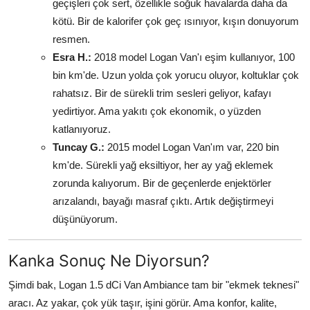
geçişleri çok sert, özellikle soğuk havalarda daha da
kötü. Bir de kalorifer çok geç ısınıyor, kışın donuyorum
resmen.
Esra H.:
2018 model Logan Van'ı eşim kullanıyor, 100
bin km'de. Uzun yolda çok yorucu oluyor, koltuklar çok
rahatsız. Bir de sürekli trim sesleri geliyor, kafayı
yedirtiyor. Ama yakıtı çok ekonomik, o yüzden
katlanıyoruz.
Tuncay G.:
2015 model Logan Van'ım var, 220 bin
km'de. Sürekli yağ eksiltiyor, her ay yağ eklemek
zorunda kalıyorum. Bir de geçenlerde enjektörler
arızalandı, bayağı masraf çıktı. Artık değiştirmeyi
düşünüyorum.
Kanka Sonuç Ne Diyorsun?
Şimdi bak, Logan 1.5 dCi Van Ambiance tam bir "ekmek teknesi"
aracı. Az yakar, çok yük taşır, işini görür. Ama konfor, kalite,