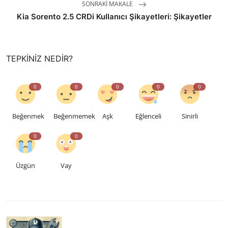
SONRAKI MAKALE
Kia Sorento 2.5 CRDi Kullanıcı Şikayetleri: Şikayetler
TEPKINIZ NEDIR?
0
0
0
0
0
Beğenmek
Beğenmemek
Aşk
Eğlenceli
Sinirli
0
0
Üzgün
Vay