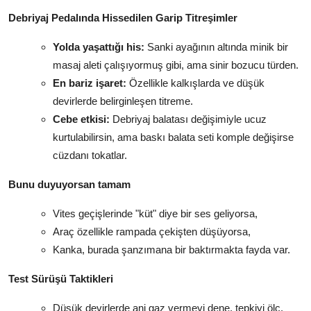
Debriyaj Pedalında Hissedilen Garip Titreşimler
Yolda yaşattığı his:
Sanki ayağının altında minik bir
masaj aleti çalışıyormuş gibi, ama sinir bozucu türden.
En bariz işaret:
Özellikle kalkışlarda ve düşük
devirlerde belirginleşen titreme.
Cebe etkisi:
Debriyaj balatası değişimiyle ucuz
kurtulabilirsin, ama baskı balata seti komple değişirse
cüzdanı tokatlar.
Bunu duyuyorsan tamam
Vites geçişlerinde "küt" diye bir ses geliyorsa,
Araç özellikle rampada çekişten düşüyorsa,
Kanka, burada şanzımana bir baktırmakta fayda var.
Test Sürüşü Taktikleri
Düşük devirlerde ani gaz vermeyi dene, tepkiyi ölç.