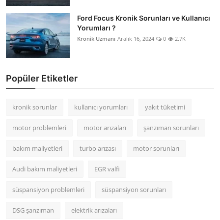
Ford Focus Kronik Sorunları ve Kullanıcı
Yorumları ?
Kronik Uzmanı
Aralık 16, 2024
0
2.7K
Popüler Etiketler
kronik sorunlar
kullanıcı yorumları
yakıt tüketimi
motor problemleri
motor arızaları
şanzıman sorunları
bakım maliyetleri
turbo arızası
motor sorunları
Audi bakım maliyetleri
EGR valfi
süspansiyon problemleri
süspansiyon sorunları
DSG şanzıman
elektrik arızaları