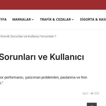
YFA
MARKALAR
TRAFIK & CEZALAR
SIGORTA & KAS
Kronik Sorunları ve Kullanıcı Yorumları ?
Sorunları ve Kullanıcı
otor performansı, şanzıman problemleri, paslanma ve fren
i."
0
836