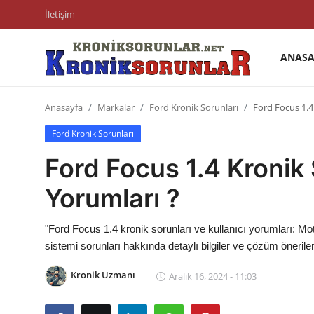
İletişim
ANASA
Anasayfa
Anasayfa
Markalar
Ford Kronik Sorunları
Ford Focus 1.4 
Markalar
Ford Kronik Sorunları
İletişim
Ford Focus 1.4 Kronik 
Trafik & Cezalar
Yorumları ?
Sigorta & Kasko
"Ford Focus 1.4 kronik sorunları ve kullanıcı yorumları: M
Vergi & ÖTV & MTV
sistemi sorunları hakkında detaylı bilgiler ve çözüm öneriler
Muayene & Ruhsat
Kronik Uzmanı
Aralık 16, 2024 - 11:03
Sorgulamalar