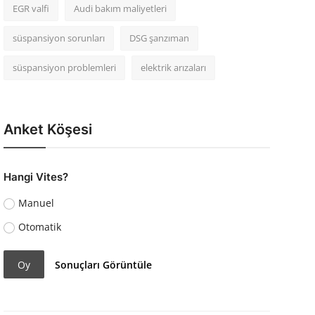
EGR valfi
Audi bakım maliyetleri
süspansiyon sorunları
DSG şanzıman
süspansiyon problemleri
elektrik arızaları
Anket Köşesi
Hangi Vites?
Manuel
Otomatik
Oy
Sonuçları Görüntüle