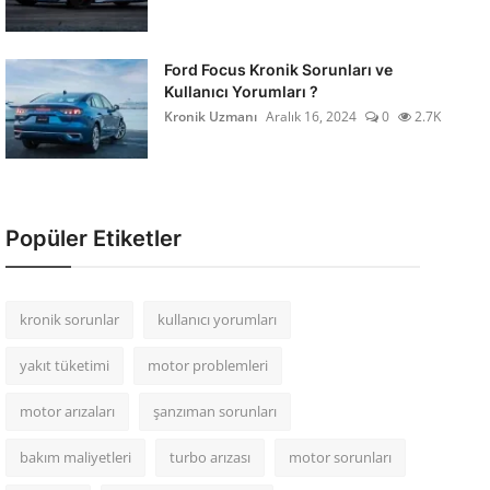
Ford Focus Kronik Sorunları ve
Kullanıcı Yorumları ?
Kronik Uzmanı
Aralık 16, 2024
0
2.7K
Popüler Etiketler
kronik sorunlar
kullanıcı yorumları
yakıt tüketimi
motor problemleri
motor arızaları
şanzıman sorunları
bakım maliyetleri
turbo arızası
motor sorunları