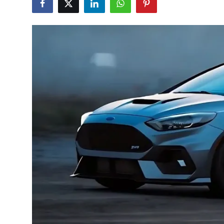
İkinci El & Alım-Satım
Bakım & Arıza Çözümleri
Elektrikli & Hibrit
Kiralama & Filo
Sürüş & Güvenlik
Lastik & Jant
Yağlar & Sıvılar
LPG & Yakıt
Elektrik & Akü
Klima & Konfor