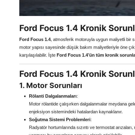
Aydınlatma & Görüş
Şanzıman & Aktarma
Ford Focus 1.4 Kronik Sorunl
Dizel Sistemler
Ford Focus 1.4
, atmosferik motoruyla uygun maliyetli bir 
Multimedya & Elektronik
motor yapısı sayesinde düşük bakım maliyetleriyle öne çıks
karşılaşılabilir. İşte
Ford Focus 1.4’ün tüm kronik sorunla
Ford Focus 1.4 Kronik Sorunl
1. Motor Sorunları
Rölanti Dalgalanmaları
:
Motor rölantide çalışırken dalgalanmalar meydana geleb
enjeksiyon sistemindeki hatalardan kaynaklanır.
Soğutma Sistemi Problemleri
:
Radyatör hortumlarında sızıntı ve termostat arızaları, 