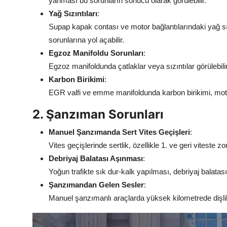
yanması bu sorunların sonucu olarak görülebilir.
Yağ Sızıntıları
:
Supap kapak contası ve motor bağlantılarındaki yağ sız
sorunlarına yol açabilir.
Egzoz Manifoldu Sorunları
:
Egzoz manifoldunda çatlaklar veya sızıntılar görülebil
Karbon Birikimi
:
EGR valfi ve emme manifoldunda karbon birikimi, motor
2. Şanzıman Sorunları
Manuel Şanzımanda Sert Vites Geçişleri
:
Vites geçişlerinde sertlik, özellikle 1. ve geri viteste z
Debriyaj Balatası Aşınması
:
Yoğun trafikte sık dur-kalk yapılması, debriyaj balatası
Şanzımandan Gelen Sesler
:
Manuel şanzımanlı araçlarda yüksek kilometrede dişlile