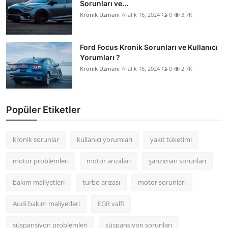
Sorunları ve...
Kronik Uzmanı
Aralık 16, 2024
0
3.7K
Ford Focus Kronik Sorunları ve Kullanıcı
Yorumları ?
Kronik Uzmanı
Aralık 16, 2024
0
2.7K
Popüler Etiketler
kronik sorunlar
kullanıcı yorumları
yakıt tüketimi
motor problemleri
motor arızaları
şanzıman sorunları
bakım maliyetleri
turbo arızası
motor sorunları
Audi bakım maliyetleri
EGR valfi
süspansiyon problemleri
süspansiyon sorunları