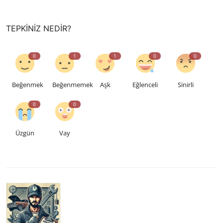
TEPKINIZ NEDIR?
0
1
1
0
0
Beğenmek
Beğenmemek
Aşk
Eğlenceli
Sinirli
0
0
Üzgün
Vay