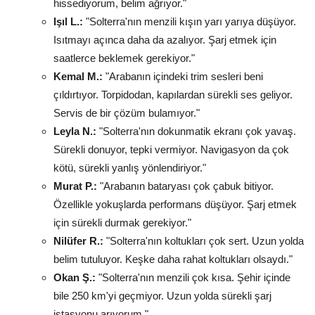
hissediyorum, belim ağrıyor."
Işıl L.:
"Solterra'nın menzili kışın yarı yarıya düşüyor.
Isıtmayı açınca daha da azalıyor. Şarj etmek için
saatlerce beklemek gerekiyor."
Kemal M.:
"Arabanın içindeki trim sesleri beni
çıldırtıyor. Torpidodan, kapılardan sürekli ses geliyor.
Servis de bir çözüm bulamıyor."
Leyla N.:
"Solterra'nın dokunmatik ekranı çok yavaş.
Sürekli donuyor, tepki vermiyor. Navigasyon da çok
kötü, sürekli yanlış yönlendiriyor."
Murat P.:
"Arabanın bataryası çok çabuk bitiyor.
Özellikle yokuşlarda performans düşüyor. Şarj etmek
için sürekli durmak gerekiyor."
Nilüfer R.:
"Solterra'nın koltukları çok sert. Uzun yolda
belim tutuluyor. Keşke daha rahat koltukları olsaydı."
Okan Ş.:
"Solterra'nın menzili çok kısa. Şehir içinde
bile 250 km'yi geçmiyor. Uzun yolda sürekli şarj
istasyonu arıyorum."