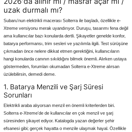
2026'da alınır mı / masraf açar mı /
Aydınlatma & Görüş
uzak durmalı mı?
Şanzıman & Aktarma
Subaru'nun elektrikli macerası Solterra ile başladı, özellikle e-
Xtreme versiyonu merak uyandırıyor. Duruşu, tasarımı fena değil
Dizel Sistemler
ama kullanıcılar bazı konularda dertli. Şikayetler genelde konfor,
batarya performansı, trim sesleri ve yazılımla ilgili. Test sürüşüne
Multimedya & Elektronik
çıkmadan önce nelere dikkat etmen gerektiğini, kullanıcıların
hangi konularda canının sıkıldığını bilmek önemli. Alırken ustaya
göstermeden, forumları okumadan Solterra e-Xtreme alırsan
üzülebilirsin, demedi deme.
1. Batarya Menzili ve Şarj Süresi
Sorunları
Elektrikli araba alıyorsan menzil en önemli kriterlerden biri.
Solterra e-Xtreme'de de kullanıcılar en çok menzil ve şarj
süresinden şikayet ediyor. Katalogda yazan değerler şehir
efsanesi gibi; gerçek hayatta o menzile ulaşmak hayal. Özellikle