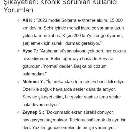
Şikayetleri: Kronik Sorunları Kullanıcı
Yorumları
Ali K.:
"2023 model Solterra e-Xtreme aldım, 15.000
km'deyim. Şehir içinde menzil idare ediyor ama uzun
yolda tam bir kabus. Kışın 200 km'yi zor görüyorum,
şarj etmek için sürekli durmak gerekiyor."
Ayşe T.:
"Arabanın süspansiyonu çok sert, her çukuru
hissediyorum. Belim ağrımaya başladı. Servise
götürdüm, 'normal' dediler. Başka bir çözüm
bulamadım."
Mehmet Y.:
"İç mekandaki trim sesleri beni deli ediyor.
Özellikle soğuk havalarda sesler daha da artıyor.
Servise şikayet ettim, bir şeyler yaptılar ama sesler
hala devam ediyor."
Zeynep S.:
"Dokunmatik ekran sürekli donuyor,
navigasyon saçmalıyor. Telefonu bağlamak da ayrı bir
dert. Yazılım güncellemeleri de bir işe yaramıyor."