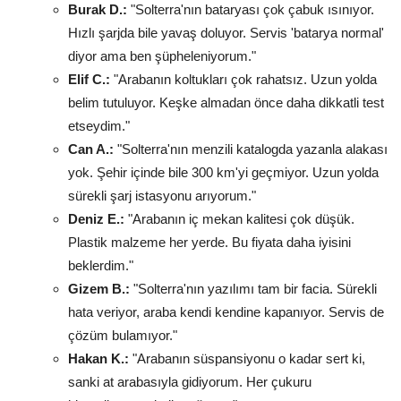
Burak D.:
"Solterra'nın bataryası çok çabuk ısınıyor.
Hızlı şarjda bile yavaş doluyor. Servis 'batarya normal'
diyor ama ben şüpheleniyorum."
Elif C.:
"Arabanın koltukları çok rahatsız. Uzun yolda
belim tutuluyor. Keşke almadan önce daha dikkatli test
etseydim."
Can A.:
"Solterra'nın menzili katalogda yazanla alakası
yok. Şehir içinde bile 300 km'yi geçmiyor. Uzun yolda
sürekli şarj istasyonu arıyorum."
Deniz E.:
"Arabanın iç mekan kalitesi çok düşük.
Plastik malzeme her yerde. Bu fiyata daha iyisini
beklerdim."
Gizem B.:
"Solterra'nın yazılımı tam bir facia. Sürekli
hata veriyor, araba kendi kendine kapanıyor. Servis de
çözüm bulamıyor."
Hakan K.:
"Arabanın süspansiyonu o kadar sert ki,
sanki at arabasıyla gidiyorum. Her çukuru