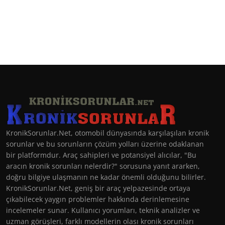
KronikSorunlar.Net, otomobil dünyasında karşılaşılan kronik
sorunlar ve bu sorunların çözüm yolları üzerine odaklanan
bir platformdur. Araç sahipleri ve potansiyel alıcılar, "Bu
aracın kronik sorunları nelerdir?" sorusuna yanıt ararken,
doğru bilgiye ulaşmanın ne kadar önemli olduğunu bilirler.
KronikSorunlar.Net, geniş bir araç yelpazesinde ortaya
çıkabilecek yaygın problemler hakkında derinlemesine
incelemeler sunar. Kullanıcı yorumları, teknik analizler ve
uzman görüşleri, farklı modellerin olası kronik sorunları