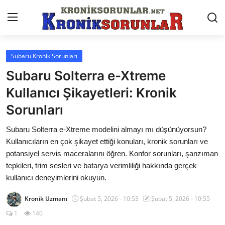
Subaru Kronik Sorunları
Anasayfa
Subaru Solterra e-Xtreme
Markalar
Kullanıcı Şikayetleri: Kronik
Sorunları
İletişim
Subaru Solterra e-Xtreme modelini almayı mı düşünüyorsun?
Trafik & Cezalar
Kullanıcıların en çok şikayet ettiği konuları, kronik sorunları ve
Sigorta & Kasko
potansiyel servis maceralarını öğren. Konfor sorunları, şanzıman
tepkileri, trim sesleri ve batarya verimliliği hakkında gerçek
Vergi & ÖTV & MTV
kullanıcı deneyimlerini okuyun.
Muayene & Ruhsat
Kronik Uzmanı
Şubat 5, 2026 - 10:53
Şubat 5, 2026 - 10:55
1
140
Sorgulamalar