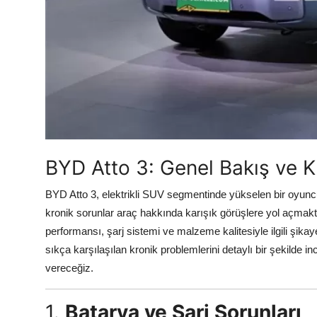
Aydınlatma & Görüş
Şanzıman & Aktarma
Dizel Sistemler
Multimedya & Elektronik
BYD Atto 3: Genel Bakış ve K
BYD Atto 3, elektrikli SUV segmentinde yükselen bir oyuncu 
kronik sorunlar araç hakkında karışık görüşlere yol açmakta
performansı, şarj sistemi ve malzeme kalitesiyle ilgili şika
sıkça karşılaşılan kronik problemlerini detaylı bir şekilde 
vereceğiz.
1.
Batarya ve Şarj Sorunları