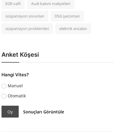
EGR valfi
Audi bakım maliyetleri
süspansiyon sorunları
DSG şanzıman
süspansiyon problemleri
elektrik arızaları
Anket Köşesi
Hangi Vites?
Manuel
Otomatik
Oy
Sonuçları Görüntüle