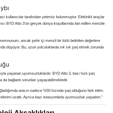
ybı
zı kullanıcılar tarafından yetersiz bulunmuştur. Elektrikli araçlar
nıcı BYD Atto 3'ün gerçek dünya koşullarında ilan edilen menzile
memnunum, ancak şehir içi menzil bir türlü belirtilen değerlere
nda düşüyor. Bu, uzun yolculuklarda sık sık şarj etmek zorunda
luğu
arıyla yaşanan uyumsuzluklardır. BYD Atto 3, bazı hızlı şarj
 da bağlantı sorunları yaşayabilmektedir.
bağladığımda aracın sadece %50 hızında şarj olduğunu fark ettim.
relerimi uzattı. Ayrıca bazı istasyonlarla uyumsuzluk yaşadım.”
loji Aksaklıkları