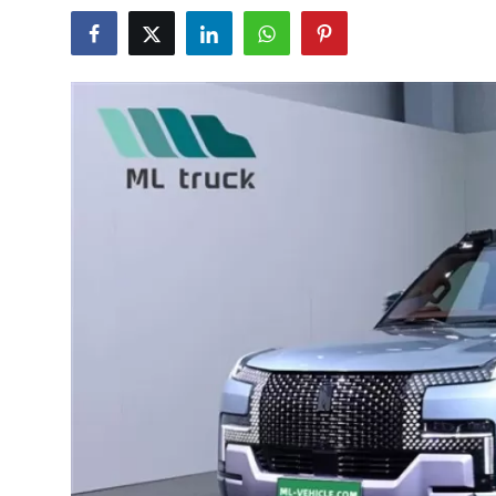
İkinci El & Alım-Satım
Bakım & Arıza Çözümleri
Elektrikli & Hibrit
Kiralama & Filo
Sürüş & Güvenlik
Lastik & Jant
Yağlar & Sıvılar
LPG & Yakıt
Elektrik & Akü
Klima & Konfor