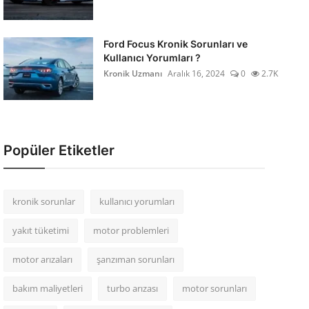
Ford Focus Kronik Sorunları ve
Kullanıcı Yorumları ?
Kronik Uzmanı
Aralık 16, 2024
0
2.7K
Popüler Etiketler
kronik sorunlar
kullanıcı yorumları
yakıt tüketimi
motor problemleri
motor arızaları
şanzıman sorunları
bakım maliyetleri
turbo arızası
motor sorunları