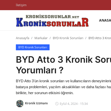
İletişim
ANASA
Anasayfa
Anasayfa
Markalar
BYD Kronik Sorunları
BYD Atto 3 Kron
Markalar
BYD Kronik Sorunları
İletişim
BYD Atto 3 Kronik Soru
Trafik & Cezalar
Yorumları ?
Sigorta & Kasko
BYD Atto 3'ün kronik sorunları ve kullanıcıların deneyimler
Vergi & ÖTV & MTV
batarya problemleri, yazılım aksaklıkları ve daha fazlası ha
birlikte, her sorunun etkisini öğrenin.
Muayene & Ruhsat
Kronik Uzmanı
Eylül 4, 2024 - 15:34
Sorgulamalar