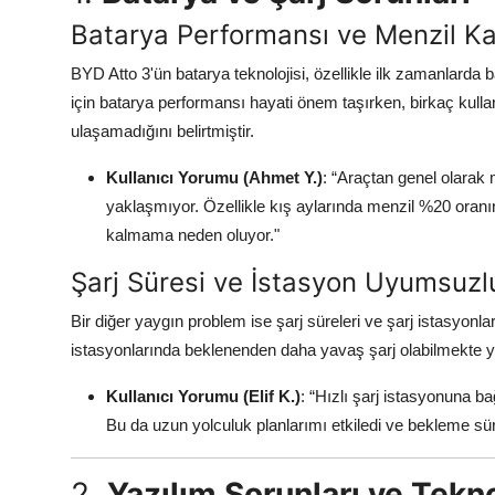
Batarya Performansı ve Menzil Ka
BYD Atto 3'ün batarya teknolojisi, özellikle ilk zamanlarda ba
için batarya performansı hayati önem taşırken, birkaç kulla
ulaşamadığını belirtmiştir.
Kullanıcı Yorumu (Ahmet Y.)
: “Araçtan genel olarak 
yaklaşmıyor. Özellikle kış aylarında menzil %20 oranı
kalmama neden oluyor."
Şarj Süresi ve İstasyon Uyumsuz
Bir diğer yaygın problem ise şarj süreleri ve şarj istasyonl
istasyonlarında beklenenden daha yavaş şarj olabilmekte ya
Kullanıcı Yorumu (Elif K.)
: “Hızlı şarj istasyonuna 
Bu da uzun yolculuk planlarımı etkiledi ve bekleme sü
2.
Yazılım Sorunları ve Tekno