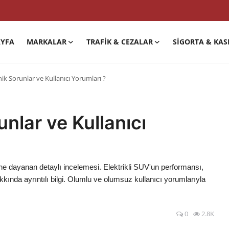
YFA
MARKALAR
TRAFIK & CEZALAR
SIGORTA & KAS
ik Sorunlar ve Kullanıcı Yorumları ?
nlar ve Kullanıcı
ine dayanan detaylı incelemesi. Elektrikli SUV'un performansı,
kkında ayrıntılı bilgi. Olumlu ve olumsuz kullanıcı yorumlarıyla
0
2.8K