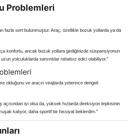
u Problemleri
ı
 fazla sert bulunmuştur. Araç, özellikle bozuk yollarda ya da
ukça konforlu, ancak bozuk yollara girdiğinizde süspansiyonun
zun yolculuklarda sarsıntılar rahatsız edici olabiliyor.”
roblemleri
me olduğunu ve aracın virajlarda yeterince dengeli
ş açısından iyi olsa da, yüksek hızlarda direksiyon tepkisinin
umuşak kalıyor, daha sportif bir hissiyat beklerdim.”
nları