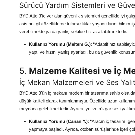
Sürücü Yardım Sistemleri ve Güve
BYD Atto 3'te yer alan güvenlik sistemleri genellikle iyi çalış
asistanı gibi özelliklerde tutarsızlıklar yaşadıklarını bildirmi
verebilmekte ya da yanlış şekilde hız azaltabilmektedir.
Kullanıcı Yorumu (Meltem G.)
: “Adaptif hız sabitleyi
yaptı ve hızını yanlış ayarladı, bu da güvenlik konu
5.
Malzeme Kalitesi ve İç Me
İç Mekan Malzemeleri ve Ses Yalı
BYD Atto 3'ün iç mekanı modern bir tasarıma sahip olsa da, 
düşük kaliteli olarak tanımlanmıştır. Özellikle uzun kullan
meydana gelebilmektedir. Ayrıca, yol ve rüzgar sesi yalıtımı
Kullanıcı Yorumu (Canan Y.)
: “Aracın iç tasarımı ge
yapmaya başladı. Ayrıca, otoban sürüşlerinde içeri çok 