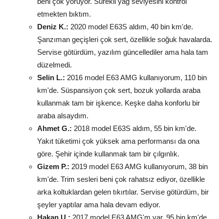
beni çok yoruyor. Sürekli yağ seviyesini kontrol
etmekten bıktım.
Deniz K.:
2020 model E63S aldım, 40 bin km'de.
Şanzıman geçişleri çok sert, özellikle soğuk havalarda.
Servise götürdüm, yazılım güncellediler ama hala tam
düzelmedi.
Selin L.:
2016 model E63 AMG kullanıyorum, 110 bin
km'de. Süspansiyon çok sert, bozuk yollarda araba
kullanmak tam bir işkence. Keşke daha konforlu bir
araba alsaydım.
Ahmet G.:
2018 model E63S aldım, 55 bin km'de.
Yakıt tüketimi çok yüksek ama performansı da ona
göre. Şehir içinde kullanmak tam bir çılgınlık.
Gizem P.:
2019 model E63 AMG kullanıyorum, 38 bin
km'de. Trim sesleri beni çok rahatsız ediyor, özellikle
arka koltuklardan gelen tıkırtılar. Servise götürdüm, bir
şeyler yaptılar ama hala devam ediyor.
Hakan U.:
2017 model E63 AMG'm var, 95 bin km'de.