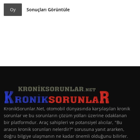
Oy
Sonuçları Görüntüle
KronikSorunlar.Net, otomobil dünyasında karşılaşılan kronik
sorunlar ve bu sorunların çözüm yolları üzerine odaklanan
bir platformdur. Araç sahipleri ve potansiyel alıcılar, "Bu
aracın kronik sorunları nelerdir?" sorusuna yanıt ararken,
doğru bilgiye ulaşmanın ne kadar önemli olduğunu bilirler.