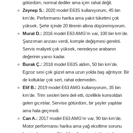
götürdüm, normal dediler ama içim rahat değil.
Zeynep S.:
2020 model E63S kullanıyorum, 45 bin
km'de. Performansı harika ama yakıt tüketimi çok
yüksek. Şehir içinde 20 litrenin altına düşüremiyorum.
Murat D.:
2016 model E63 AMG'm var, 100 bin km'de.
Şanzıman arızası verdi, komple değişmesi gerekti.
Servis maliyeti çok yüksek, neredeyse arabanın
değerinin yarısı kadar.
Burak Ç.:
2018 model E63S aldım, 50 bin km'de.
Egzoz sesi çok güzel ama uzun yolda baş ağrıtıyor. Bir
de koltuklar çok sert, rahat edemedim.
Elif B.:
2019 model E63 AMG kullanıyorum, 35 bin
km'de. Trim sesleri beni deli etti, özellikle konsoldan
gelen gıcırtılar. Servise götürdüm, bir şeyler yaptılar
ama hala geçmedi.
Can A.:
2017 model E63 AMG'm var, 90 bin km'de.
Motor performansı harika ama yağ eksiltme sorunu