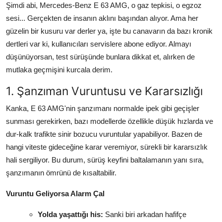
Şimdi abi, Mercedes-Benz E 63 AMG, o gaz tepkisi, o egzoz
Aydınlatma & Görüş
sesi... Gerçekten de insanın aklını başından alıyor. Ama her
güzelin bir kusuru var derler ya, işte bu canavarın da bazı kronik
Şanzıman & Aktarma
dertleri var ki, kullanıcıları servislere abone ediyor. Almayı
Dizel Sistemler
düşünüyorsan, test sürüşünde bunlara dikkat et, alırken de
mutlaka geçmişini kurcala derim.
Multimedya & Elektronik
1. Şanzıman Vuruntusu ve Kararsızlığı
Kanka, E 63 AMG'nin şanzımanı normalde ipek gibi geçişler
sunması gerekirken, bazı modellerde özellikle düşük hızlarda ve
dur-kalk trafikte sinir bozucu vuruntular yapabiliyor. Bazen de
hangi viteste gideceğine karar veremiyor, sürekli bir kararsızlık
hali sergiliyor. Bu durum, sürüş keyfini baltalamanın yanı sıra,
şanzımanın ömrünü de kısaltabilir.
Vuruntu Geliyorsa Alarm Çal
Yolda yaşattığı his:
Sanki biri arkadan hafifçe