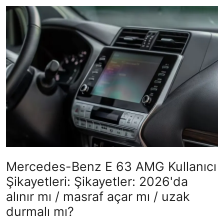
İkinci El & Alım-Satım
Bakım & Arıza Çözümleri
Elektrikli & Hibrit
Kiralama & Filo
Sürüş & Güvenlik
Lastik & Jant
Yağlar & Sıvılar
Mercedes-Benz E 63 AMG Kullanıcı
LPG & Yakıt
Şikayetleri: Şikayetler: 2026'da
Elektrik & Akü
alınır mı / masraf açar mı / uzak
durmalı mı?
Klima & Konfor