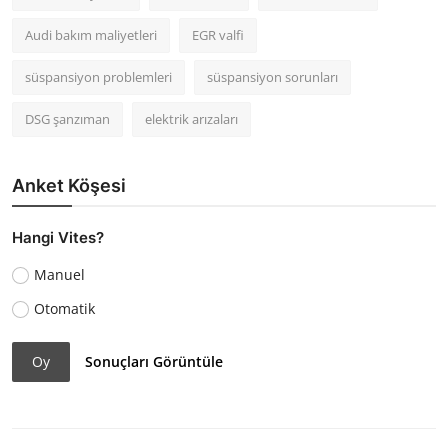
Audi bakım maliyetleri
EGR valfi
süspansiyon problemleri
süspansiyon sorunları
DSG şanzıman
elektrik arızaları
Anket Köşesi
Hangi Vites?
Manuel
Otomatik
Oy
Sonuçları Görüntüle