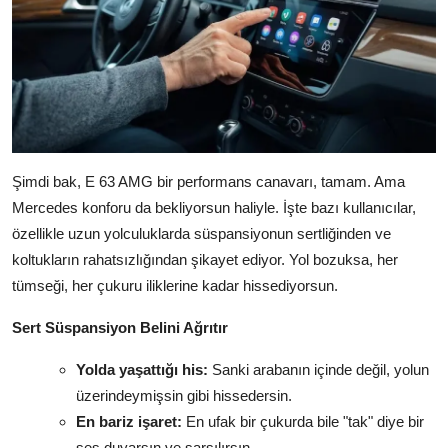
Şimdi bak, E 63 AMG bir performans canavarı, tamam. Ama
Mercedes konforu da bekliyorsun haliyle. İşte bazı kullanıcılar,
özellikle uzun yolculuklarda süspansiyonun sertliğinden ve
koltukların rahatsızlığından şikayet ediyor. Yol bozuksa, her
tümseği, her çukuru iliklerine kadar hissediyorsun.
Sert Süspansiyon Belini Ağrıtır
Yolda yaşattığı his:
Sanki arabanın içinde değil, yolun
üzerindeymişsin gibi hissedersin.
En bariz işaret:
En ufak bir çukurda bile "tak" diye bir
ses duyarsın ve sarsılırsın.