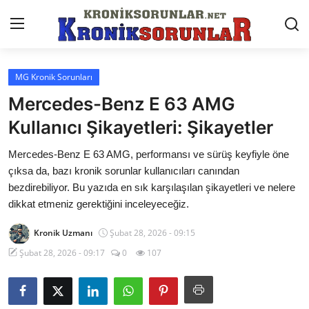
MG Kronik Sorunları
Anasayfa
Mercedes-Benz E 63 AMG
Markalar
Kullanıcı Şikayetleri: Şikayetler
İletişim
Mercedes-Benz E 63 AMG, performansı ve sürüş keyfiyle öne
çıksa da, bazı kronik sorunlar kullanıcıları canından
Trafik & Cezalar
bezdirebiliyor. Bu yazıda en sık karşılaşılan şikayetleri ve nelere
dikkat etmeniz gerektiğini inceleyeceğiz.
Sigorta & Kasko
Kronik Uzmanı
Şubat 28, 2026 - 09:15
Vergi & ÖTV & MTV
Şubat 28, 2026 - 09:17
0
107
Muayene & Ruhsat
Sorgulamalar