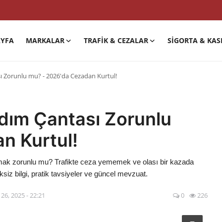
YFA
MARKALAR
TRAFIK & CEZALAR
SIGORTA & KAS
ı Zorunlu mu? - 2026'da Cezadan Kurtul!
rdım Çantası Zorunlu
n Kurtul!
rmak zorunlu mu? Trafikte ceza yememek ve olası bir kazada
siz bilgi, pratik tavsiyeler ve güncel mevzuat.
 26, 2025 - 22:21
0
226