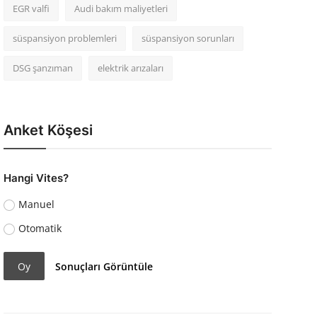
EGR valfi
Audi bakım maliyetleri
süspansiyon problemleri
süspansiyon sorunları
DSG şanzıman
elektrik arızaları
Anket Köşesi
Hangi Vites?
Manuel
Otomatik
Oy
Sonuçları Görüntüle