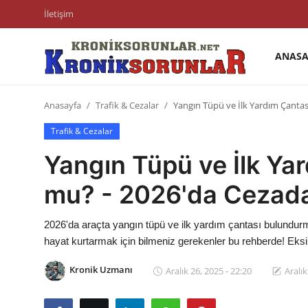
İletişim
ANASA
Anasayfa
Anasayfa
Trafik & Cezalar
Yangın Tüpü ve İlk Yardım Çantas
Markalar
Trafik & Cezalar
İletişim
Yangın Tüpü ve İlk Ya
Trafik & Cezalar
mu? - 2026'da Cezada
Sigorta & Kasko
2026'da araçta yangın tüpü ve ilk yardım çantası bulundu
Vergi & ÖTV & MTV
hayat kurtarmak için bilmeniz gerekenler bu rehberde! Eksik
Muayene & Ruhsat
Kronik Uzmanı
Aralık 26, 2025 - 22:20
Aralık
Sorgulamalar