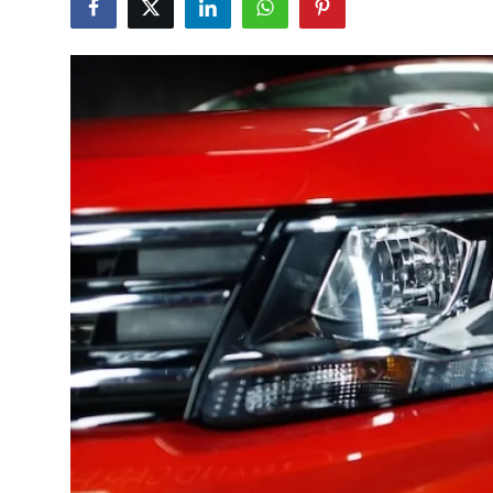
İkinci El & Alım-Satım
Bakım & Arıza Çözümleri
Elektrikli & Hibrit
Kiralama & Filo
Sürüş & Güvenlik
Lastik & Jant
Yağlar & Sıvılar
LPG & Yakıt
Elektrik & Akü
Klima & Konfor