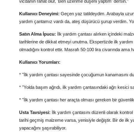
vicdanın rahat olur, 'Ben üzerime düşeni yaptım' dersin."
Kullanıcı Deneyimi:
Geçen yaz tatildeydim. Arabayla uzun 
yardım çantamız vardı da, ateş düşürücü şurup verdim. Yoks
Satın Alma İpucu:
İlk yardım çantası alırken içindeki malz
tarihlerine de dikkat etmeyi unutma. Ekspertizde ilk yardım
olmadığını kontrol ettir. Masrafı 50-100 lira civarında ama ha
Kullanıcı Yorumları:
* "İlk yardım çantası sayesinde çocuğumun kanamasını dur
* "Yolda başım ağrıdı, ilk yardım çantasındaki ağrı kesici
* "İlk yardım çantası her araçta olması gereken bir güvenli
Usta Tavsiyesi:
İlk yardım çantasını düzenli olarak kontrol 
tarihi geçmiş malzeme varsa, yenisiyle değiştir. Bir de ilk 
yapacağını şaşırabiliyor.