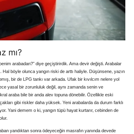
az mı?
nim arabadan?" diye geçiştirirdik. Ama devir değişti. Arabalar
ı. Hal böyle olunca yangın riski de arttı haliyle. Düşünsene, yazın
ış, bir de LPG tankı var arkada. Ufak bir kıvılcım nelere yol
ce yasal bir zorunluluk değil, aynı zamanda senin ve
ral araba bile bir anda alev topuna dönebilir. Özellikle eski
çakları gibi riskler daha yüksek. Yeni arabalarda da durum farklı
ıyor. Yani demem o ki, yangın tüpü hayat kurtarır, cebinden de
lur.
araban yandıktan sonra ödeyeceğin masrafın yanında devede