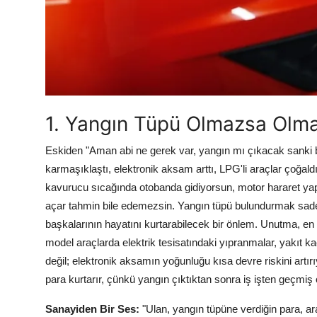
Aydınlatma & Görüş
Şanzıman & Aktarma
Dizel Sistemler
Multimedya & Elektronik
1. Yangın Tüpü Olmazsa Olm
Eskiden "Aman abi ne gerek var, yangın mı çıkacak sanki be
karmaşıklaştı, elektronik aksam arttı, LPG'li araçlar çoğald
kavurucu sıcağında otobanda gidiyorsun, motor hararet yapm
açar tahmin bile edemezsin. Yangın tüpü bulundurmak sade
başkalarının hayatını kurtarabilecek bir önlem. Unutma, en k
model araçlarda elektrik tesisatındaki yıpranmalar, yakıt ka
değil; elektronik aksamın yoğunluğu kısa devre riskini artır
para kurtarır, çünkü yangın çıktıktan sonra iş işten geçmiş o
Sanayiden Bir Ses:
"Ulan, yangın tüpüne verdiğin para, 