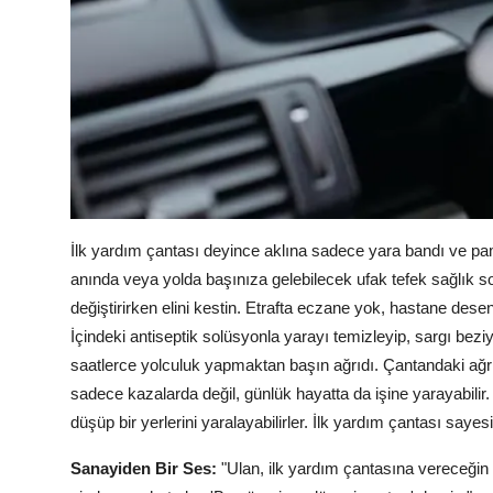
İlk yardım çantası deyince aklına sadece yara bandı ve pa
anında veya yolda başınıza gelebilecek ufak tefek sağlık so
değiştirirken elini kestin. Etrafta eczane yok, hastane dese
İçindeki antiseptik solüsyonla yarayı temizleyip, sargı bezi
saatlerce yolculuk yapmaktan başın ağrıdı. Çantandaki ağrı
sadece kazalarda değil, günlük hayatta da işine yarayabilir.
düşüp bir yerlerini yaralayabilirler. İlk yardım çantası saye
Sanayiden Bir Ses:
"Ulan, ilk yardım çantasına vereceğin