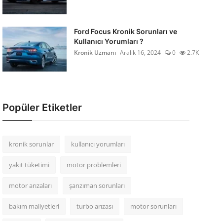
Ford Focus Kronik Sorunları ve
Kullanıcı Yorumları ?
Kronik Uzmanı
Aralık 16, 2024
0
2.7K
Popüler Etiketler
kronik sorunlar
kullanıcı yorumları
yakıt tüketimi
motor problemleri
motor arızaları
şanzıman sorunları
bakım maliyetleri
turbo arızası
motor sorunları