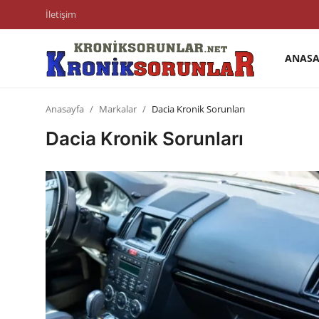
İletişim
ANASA
Anasayfa
Anasayfa
Markalar
Dacia Kronik Sorunları
Markalar
Dacia Kronik Sorunları
İletişim
Trafik & Cezalar
Sigorta & Kasko
Vergi & ÖTV & MTV
Muayene & Ruhsat
Sorgulamalar