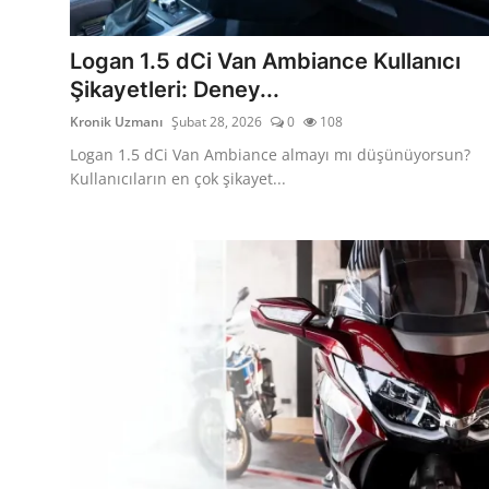
İkinci El & Alım-Satım
Logan 1.5 dCi Van Ambiance Kullanıcı
Bakım & Arıza Çözümleri
Şikayetleri: Deney...
Kronik Uzmanı
Şubat 28, 2026
0
108
Elektrikli & Hibrit
Logan 1.5 dCi Van Ambiance almayı mı düşünüyorsun?
Kiralama & Filo
Kullanıcıların en çok şikayet...
Sürüş & Güvenlik
Lastik & Jant
Yağlar & Sıvılar
LPG & Yakıt
Elektrik & Akü
Klima & Konfor