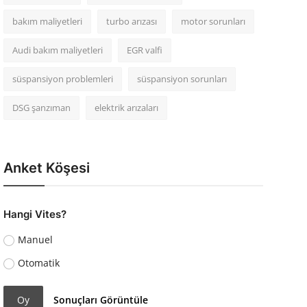
bakım maliyetleri
turbo arızası
motor sorunları
Audi bakım maliyetleri
EGR valfi
süspansiyon problemleri
süspansiyon sorunları
DSG şanzıman
elektrik arızaları
Anket Köşesi
Hangi Vites?
Manuel
Otomatik
Oy
Sonuçları Görüntüle