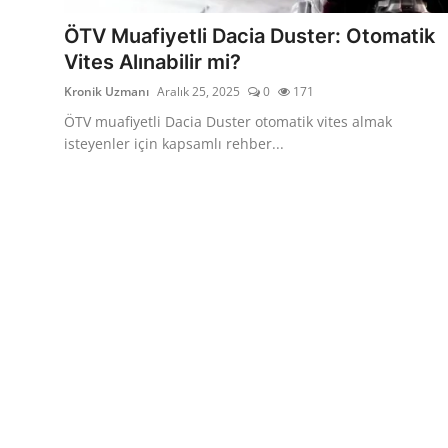
Aydınlatma & Görüş
ÖTV Muafiyetli Dacia Duster: Otomatik
Vites Alınabilir mi?
Şanzıman & Aktarma
Kronik Uzmanı
Aralık 25, 2025
0
171
Dizel Sistemler
ÖTV muafiyetli Dacia Duster otomatik vites almak
isteyenler için kapsamlı rehber...
Multimedya & Elektronik