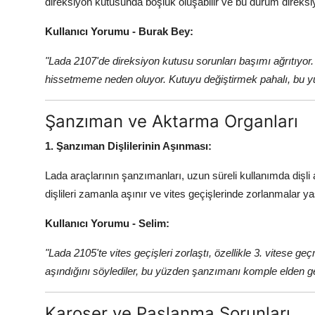
direksiyon kutusunda boşluk oluşabilir ve bu durum direksiy
Kullanıcı Yorumu - Burak Bey:
"Lada 2107'de direksiyon kutusu sorunları başımı ağrıtıyor.
hissetmeme neden oluyor. Kutuyu değiştirmek pahalı, bu y
Şanzıman ve Aktarma Organları
1. Şanzıman Dişlilerinin Aşınması:
Lada araçlarının şanzımanları, uzun süreli kullanımda dişli a
dişlileri zamanla aşınır ve vites geçişlerinde zorlanmalar ya
Kullanıcı Yorumu - Selim:
"Lada 2105'te vites geçişleri zorlaştı, özellikle 3. vitese 
aşındığını söylediler, bu yüzden şanzımanı komple elden 
Karoser ve Paslanma Sorunları