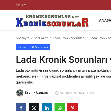
İletişim
ANASA
Anasayfa
Anasayfa
Markalar
Lada Kronik Sorunları
Lada Kronik So
Markalar
Lada Kronik Sorunları
İletişim
Lada Kronik Sorunları 
Trafik & Cezalar
Lada otomobillerinin kronik sorunları, yaygın arıza noktaları,
Sigorta & Kasko
mekanik, elektrik ve yapısal problemleri ayrıntılı şekilde öğ
güvenilirlik.
Vergi & ÖTV & MTV
Kronik Uzmanı
Ağustos 29, 2024 - 17:21
Muayene & Ruhsat
Sorgulamalar