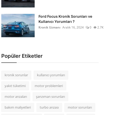
Ford Focus Kronik Sorunları ve
Kullanıcı Yorumları ?
Kronik Uzmanı
Aralık 16, 2024
0
2.7K
Popüler Etiketler
kronik sorunlar
kullanıcı yorumları
yakıt tüketimi
motor problemleri
motor arızaları
şanzıman sorunları
bakım maliyetleri
turbo arızası
motor sorunları