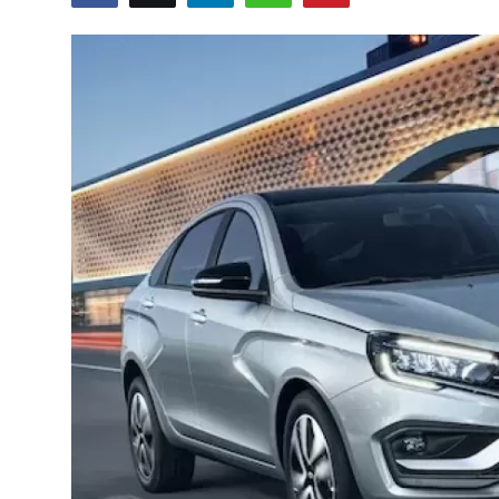
İkinci El & Alım-Satım
Bakım & Arıza Çözümleri
Elektrikli & Hibrit
Kiralama & Filo
Sürüş & Güvenlik
Lastik & Jant
Yağlar & Sıvılar
LPG & Yakıt
Elektrik & Akü
Klima & Konfor