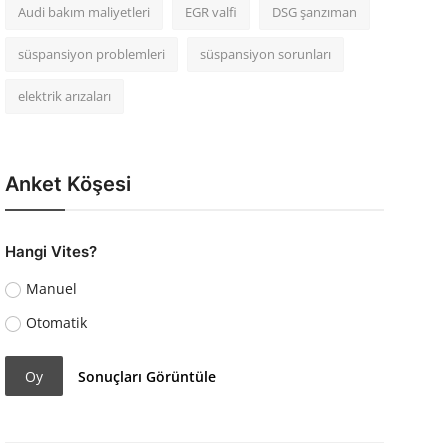
Audi bakım maliyetleri
EGR valfi
DSG şanzıman
süspansiyon problemleri
süspansiyon sorunları
elektrik arızaları
Anket Köşesi
Hangi Vites?
Manuel
Otomatik
Oy
Sonuçları Görüntüle