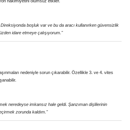
on hakimiyetini olumsuz etkiler.
 Direksiyonda boşluk var ve bu da aracı kullanırken güvensizlik
üzden idare etmeye çalışıyorum."
şınmaları nedeniyle sorun çıkarabilir. Özellikle 3. ve 4. vites
şanabilir.
geçmek neredeyse imkansız hale geldi. Şanzıman dişlilerinin
geçirmek zorunda kaldım."