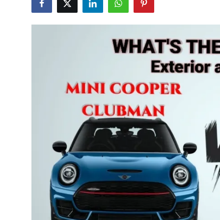
İkinci El & Alım-Satım
Bakım & Arıza Çözümleri
Elektrikli & Hibrit
Kiralama & Filo
Sürüş & Güvenlik
Lastik & Jant
Yağlar & Sıvılar
LPG & Yakıt
Elektrik & Akü
Klima & Konfor