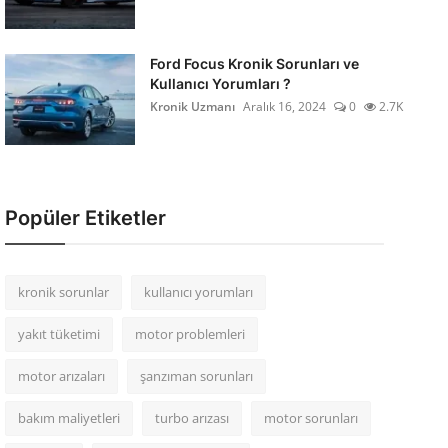
Ford Focus Kronik Sorunları ve
Kullanıcı Yorumları ?
Kronik Uzmanı
Aralık 16, 2024
0
2.7K
Popüler Etiketler
kronik sorunlar
kullanıcı yorumları
yakıt tüketimi
motor problemleri
motor arızaları
şanzıman sorunları
bakım maliyetleri
turbo arızası
motor sorunları