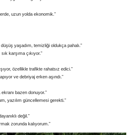
lerde, uzun yolda ekonomik."
düşüş yaşadım, temizliği oldukça pahalı."
 sık karşıma çıkıyor."
yor, özellikle trafikte rahatsız edici."
pıyor ve debriyaj erken aşındı."
a ekranı bazen donuyor."
rum, yazılım güncellemesi gerekti."
ayanıklı değil."
tırmak zorunda kalıyorum."