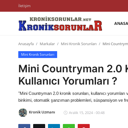
İletişim
ANASA
Anasayfa
Anasayfa
Markalar
Mini Kronik Sorunları
Mini Countryma
Markalar
Mini Kronik Sorunları
İletişim
Mini Countryman 2.0 K
Trafik & Cezalar
Kullanıcı Yorumları ?
Sigorta & Kasko
"Mini Countryman 2.0 kronik sorunları, kullanıcı yorumları
Vergi & ÖTV & MTV
birikimi, otomatik şanzıman problemleri, süspansiyon ve fren
Muayene & Ruhsat
Kronik Uzmanı
Aralık 15, 2024 - 00:48
Sorgulamalar