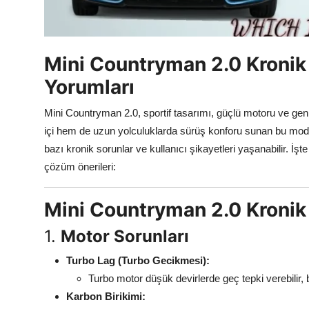
Aydınlatma & Görüş
Şanzıman & Aktarma
Mini Countryman 2.0 Kronik S
Dizel Sistemler
Yorumları
Multimedya & Elektronik
Mini Countryman 2.0, sportif tasarımı, güçlü motoru ve gen
içi hem de uzun yolculuklarda sürüş konforu sunan bu model,
bazı kronik sorunlar ve kullanıcı şikayetleri yaşanabilir. İş
çözüm önerileri:
Mini Countryman 2.0 Kronik 
1.
Motor Sorunları
Turbo Lag (Turbo Gecikmesi):
Turbo motor düşük devirlerde geç tepki verebilir
Karbon Birikimi: