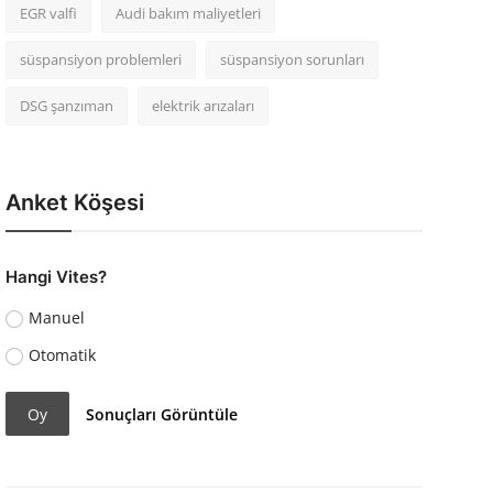
EGR valfi
Audi bakım maliyetleri
süspansiyon problemleri
süspansiyon sorunları
DSG şanzıman
elektrik arızaları
Anket Köşesi
Hangi Vites?
Manuel
Otomatik
Oy
Sonuçları Görüntüle