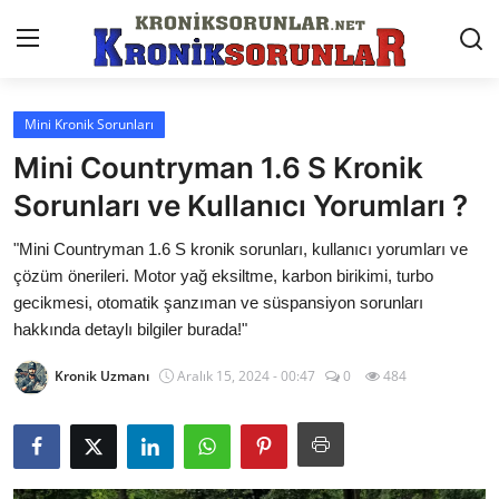
Mini Kronik Sorunları
Anasayfa
Mini Countryman 1.6 S Kronik
Markalar
Sorunları ve Kullanıcı Yorumları ?
İletişim
"Mini Countryman 1.6 S kronik sorunları, kullanıcı yorumları ve
çözüm önerileri. Motor yağ eksiltme, karbon birikimi, turbo
Trafik & Cezalar
gecikmesi, otomatik şanzıman ve süspansiyon sorunları
hakkında detaylı bilgiler burada!"
Sigorta & Kasko
Kronik Uzmanı
Aralık 15, 2024 - 00:47
0
484
Vergi & ÖTV & MTV
Muayene & Ruhsat
Sorgulamalar