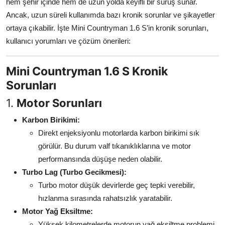
hem şehir içinde hem de uzun yolda keyifli bir sürüş sunar.
Aydınlatma & Görüş
Ancak, uzun süreli kullanımda bazı kronik sorunlar ve şikayetler
ortaya çıkabilir. İşte Mini Countryman 1.6 S’in kronik sorunları,
Şanzıman & Aktarma
kullanıcı yorumları ve çözüm önerileri:
Dizel Sistemler
Mini Countryman 1.6 S Kronik
Multimedya & Elektronik
Sorunları
1.
Motor Sorunları
Karbon Birikimi:
Direkt enjeksiyonlu motorlarda karbon birikimi sık
görülür. Bu durum valf tıkanıklıklarına ve motor
performansında düşüşe neden olabilir.
Turbo Lag (Turbo Gecikmesi):
Turbo motor düşük devirlerde geç tepki verebilir,
hızlanma sırasında rahatsızlık yaratabilir.
Motor Yağ Eksiltme:
Yüksek kilometrelerde motorun yağ eksiltme problemi