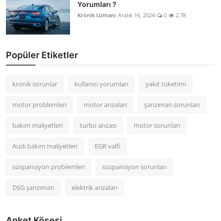
Yorumları ?
Kronik Uzmanı
Aralık 16, 2024
0
2.7K
Popüler Etiketler
kronik sorunlar
kullanıcı yorumları
yakıt tüketimi
motor problemleri
motor arızaları
şanzıman sorunları
bakım maliyetleri
turbo arızası
motor sorunları
Audi bakım maliyetleri
EGR valfi
süspansiyon problemleri
süspansiyon sorunları
DSG şanzıman
elektrik arızaları
Anket Köşesi