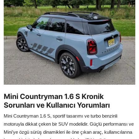
İkinci El & Alım-Satım
Bakım & Arıza Çözümleri
Elektrikli & Hibrit
Kiralama & Filo
Sürüş & Güvenlik
Lastik & Jant
Yağlar & Sıvılar
Mini Countryman 1.6 S Kronik
Sorunları ve Kullanıcı Yorumları
LPG & Yakıt
Mini Countryman 1.6 S, sportif tasarımı ve turbo benzinli
Elektrik & Akü
motoruyla dikkat çeken bir SUV modelidir. Güçlü performansı ve
Klima & Konfor
Mini’ye özgü sürüş dinamikleri ile öne çıkan araç, kullanıcılarına