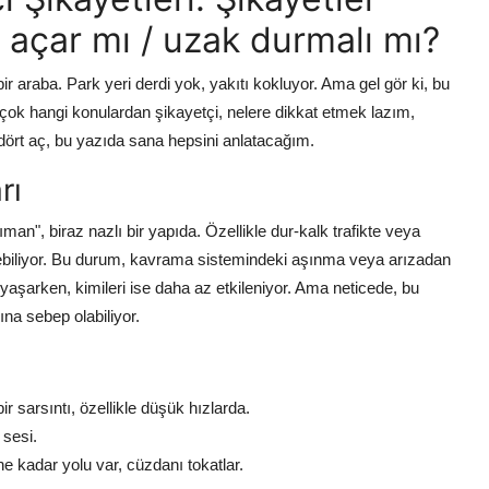
f açar mı / uzak durmalı mı?
ir araba. Park yeri derdi yok, yakıtı kokluyor. Ama gel gör ki, bu
n çok hangi konulardan şikayetçi, nelere dikkat etmek lazım,
dört aç, bu yazıda sana hepsini anlatacağım.
rı
an", biraz nazlı bir yapıda. Özellikle dur-kalk trafikte veya
erebiliyor. Bu durum, kavrama sistemindeki aşınma veya arızadan
 yaşarken, kimileri ise daha az etkileniyor. Ama neticede, bu
na sebep olabiliyor.
ir sarsıntı, özellikle düşük hızlarda.
 sesi.
kadar yolu var, cüzdanı tokatlar.