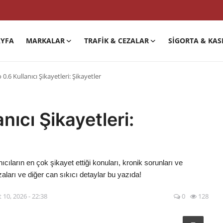
YFA
MARKALAR
TRAFIK & CEZALAR
SIGORTA & KAS
.6 Kullanıcı Şikayetleri: Şikayetler
nıcı Şikayetleri:
ların en çok şikayet ettiği konuları, kronik sorunları ve
aları ve diğer can sıkıcı detaylar bu yazıda!
 10, 2026 - 22:38
0
128