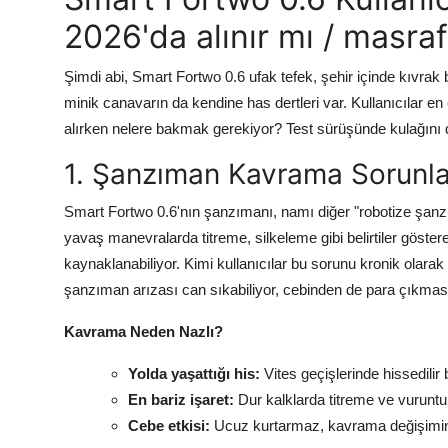
Aydınlatma & Görüş
2026'da alınır mı / masra
Şanzıman & Aktarma
Şimdi abi, Smart Fortwo 0.6 ufak tefek, şehir içinde kıvrak b
minik canavarın da kendine has dertleri var. Kullanıcılar e
Dizel Sistemler
alırken nelere bakmak gerekiyor? Test sürüşünde kulağını 
Multimedya & Elektronik
1. Şanzıman Kavrama Sorunla
Smart Fortwo 0.6'nın şanzımanı, namı diğer "robotize şanzım
yavaş manevralarda titreme, silkeleme gibi belirtiler göst
kaynaklanabiliyor. Kimi kullanıcılar bu sorunu kronik olarak
şanzıman arızası can sıkabiliyor, cebinden de para çıkması
Kavrama Neden Nazlı?
Yolda yaşattığı his:
Vites geçişlerinde hissedilir b
En bariz işaret:
Dur kalklarda titreme ve vuruntu
Cebe etkisi:
Ucuz kurtarmaz, kavrama değişimine 