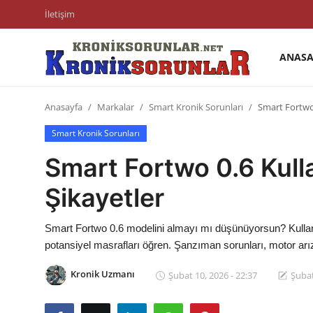
İletişim
ANASA
Anasayfa
Anasayfa
Markalar
Smart Kronik Sorunları
Smart Fortwo 0
Markalar
Smart Kronik Sorunları
İletişim
Smart Fortwo 0.6 Kulla
Trafik & Cezalar
Şikayetler
Sigorta & Kasko
Smart Fortwo 0.6 modelini almayı mı düşünüyorsun? Kullanıcı
Vergi & ÖTV & MTV
potansiyel masrafları öğren. Şanzıman sorunları, motor arız
Muayene & Ruhsat
Kronik Uzmanı
Şubat 10, 2026 - 22:37
Şubat
Sorgulamalar