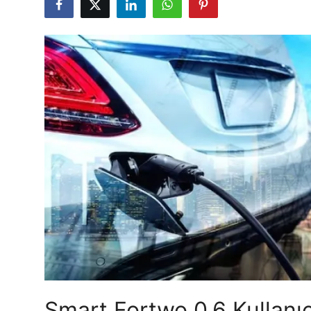
İkinci El & Alım-Satım
Bakım & Arıza Çözümleri
Elektrikli & Hibrit
Kiralama & Filo
Sürüş & Güvenlik
Lastik & Jant
Yağlar & Sıvılar
LPG & Yakıt
Elektrik & Akü
Klima & Konfor
Smart Fortwo 0.6 Kullanıcı