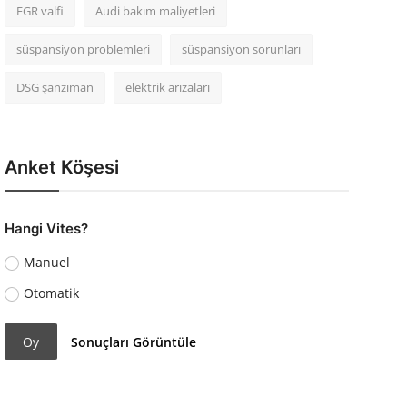
EGR valfi
Audi bakım maliyetleri
süspansiyon problemleri
süspansiyon sorunları
DSG şanzıman
elektrik arızaları
Anket Köşesi
Hangi Vites?
Manuel
Otomatik
Oy
Sonuçları Görüntüle