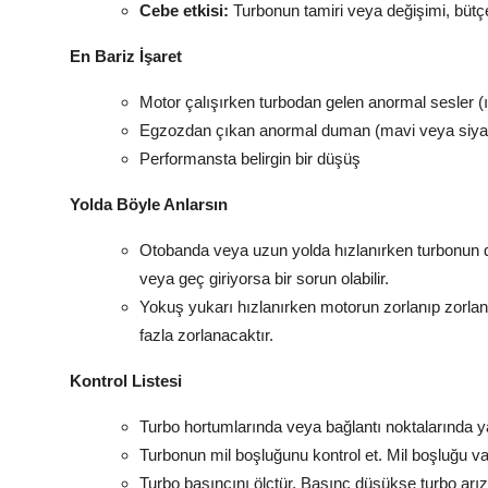
Cebe etkisi:
Turbonun tamiri veya değişimi, bütçey
En Bariz İşaret
Motor çalışırken turbodan gelen anormal sesler (ıs
Egzozdan çıkan anormal duman (mavi veya siya
Performansta belirgin bir düşüş
Yolda Böyle Anlarsın
Otobanda veya uzun yolda hızlanırken turbonun de
veya geç giriyorsa bir sorun olabilir.
Yokuş yukarı hızlanırken motorun zorlanıp zorla
fazla zorlanacaktır.
Kontrol Listesi
Turbo hortumlarında veya bağlantı noktalarında yağ
Turbonun mil boşluğunu kontrol et. Mil boşluğu 
Turbo basıncını ölçtür. Basınç düşükse turbo arızal