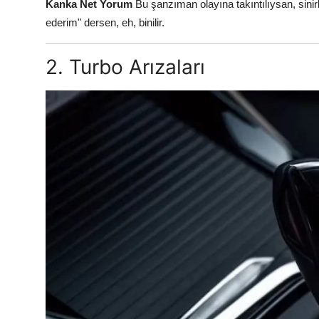
Kanka Net Yorum
Bu şanzıman olayına takıntılıysan, sinirl
ederim" dersen, eh, binilir.
2. Turbo Arızaları