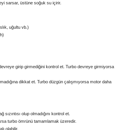
i sarsar, üstüne soğuk su içirir.
lık, uğultu vb.)
h)
vreye girip girmediğini kontrol et. Turbo devreye girmiyorsa
nmadığına dikkat et. Turbo düzgün çalışmıyorsa motor daha
 sızıntısı olup olmadığını kontrol et.
varsa turbo ömrünü tamamlamak üzeredir.
ı olabilir.