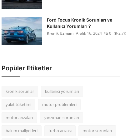
Ford Focus Kronik Sorunları ve
Kullanıcı Yorumları ?
Kronik Uzmanı
Aralık 16, 2024
0
2.7K
Popüler Etiketler
kronik sorunlar
kullanıcı yorumları
yakıt tüketimi
motor problemleri
motor arızaları
şanzıman sorunları
bakım maliyetleri
turbo arızası
motor sorunları