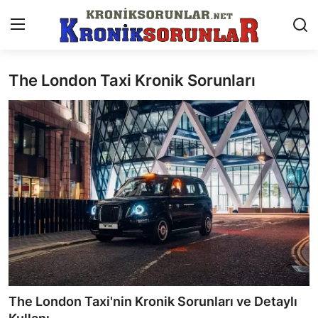
The London Taxi Kronik Sorunları
Anasayfa
Markalar
İletişim
Trafik & Cezalar
Sigorta & Kasko
Vergi & ÖTV & MTV
Muayene & Ruhsat
The London Taxi'nin Kronik Sorunları ve Detaylı
Sorgulamalar