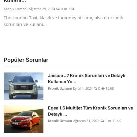
Kullanı...
İkinci El & Alım-Satım
Kronik Uzmanı
Ağustos 29, 2024
0
364
The London Taxi, klasik ve tanınmış bir araç olsa da kronik
Bakım & Arıza Çözümleri
sorunları ve kullanı...
Elektrikli & Hibrit
Kiralama & Filo
Popüler Sorunlar
Sürüş & Güvenlik
Jaecoo J7 Kronik Sorunları ve Detaylı
Lastik & Jant
Kullanıcı Yo...
Kronik Uzmanı
Eylül 4, 2024
0
15.6K
Yağlar & Sıvılar
LPG & Yakıt
Egea 1.6 Multijet Tüm Kronik Sorunları ve
Detaylı ...
Elektrik & Akü
Kronik Uzmanı
Ağustos 31, 2024
1
11.4K
Klima & Konfor