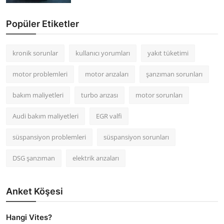
Popüler Etiketler
kronik sorunlar
kullanıcı yorumları
yakıt tüketimi
motor problemleri
motor arızaları
şanzıman sorunları
bakım maliyetleri
turbo arızası
motor sorunları
Audi bakım maliyetleri
EGR valfi
süspansiyon problemleri
süspansiyon sorunları
DSG şanzıman
elektrik arızaları
Anket Köşesi
Hangi Vites?