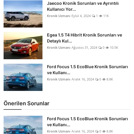
Jaecoo Kronik Sorunları ve Ayrıntılı
Aydınlatma & Görüş
Kullanıcı Yor...
Kronik Uzmanı
Eylül 4, 2024
1
11K
Şanzıman & Aktarma
Dizel Sistemler
Egea 1.5 T4 Hibrit Kronik Sorunları ve
Detaylı Kul...
Multimedya & Elektronik
Kronik Uzmanı
Ağustos 31, 2024
0
10.5K
Ford Focus 1.5 EcoBlue Kronik Sorunları
ve Kullanı...
Kronik Uzmanı
Aralık 16, 2024
0
8.8K
Önerilen Sorunlar
Ford Focus 1.5 EcoBlue Kronik Sorunları
ve Kullanı...
Kronik Uzmanı
Aralık 16, 2024
0
8.8K