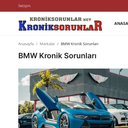
İletişim
ANASA
Anasayfa
Anasayfa
Markalar
BMW Kronik Sorunları
Markalar
BMW Kronik Sorunları
İletişim
Trafik & Cezalar
Sigorta & Kasko
Vergi & ÖTV & MTV
Muayene & Ruhsat
Sorgulamalar