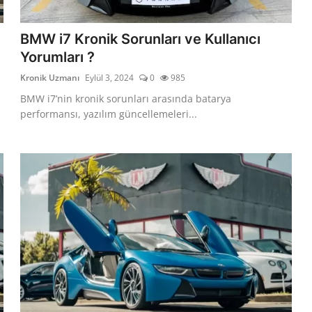
BMW i7 Kronik Sorunları ve Kullanıcı
Yorumları ?
Kronik Uzmanı
Eylül 3, 2024
0
985
BMW i7’nin kronik sorunları arasında batarya
performansı, yazılım güncellemeleri...