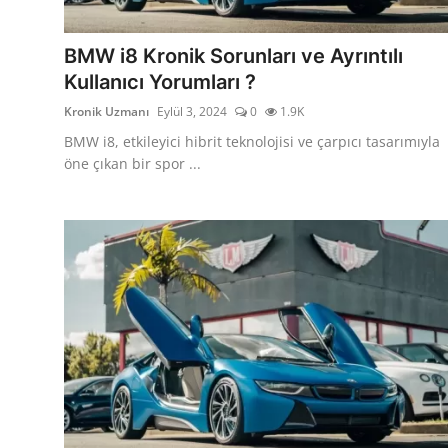
İkinci El & Alım-Satım
BMW i8 Kronik Sorunları ve Ayrıntılı
Bakım & Arıza Çözümleri
Kullanıcı Yorumları ?
Kronik Uzmanı
Eylül 3, 2024
0
1.9K
Elektrikli & Hibrit
BMW i8, etkileyici hibrit teknolojisi ve çarpıcı tasarımıyla
Kiralama & Filo
öne çıkan bir spor ...
Sürüş & Güvenlik
Lastik & Jant
Yağlar & Sıvılar
LPG & Yakıt
Elektrik & Akü
Klima & Konfor