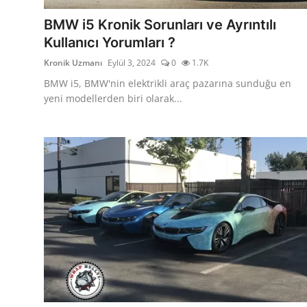
Aydınlatma & Görüş
BMW i5 Kronik Sorunları ve Ayrıntılı
Kullanıcı Yorumları ?
Şanzıman & Aktarma
Kronik Uzmanı
Eylül 3, 2024
0
1.7K
Dizel Sistemler
BMW i5, BMW'nin elektrikli araç pazarına sunduğu en
yeni modellerden biri olarak...
Multimedya & Elektronik