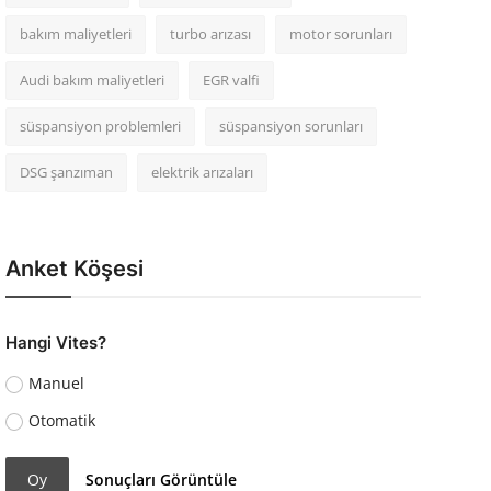
bakım maliyetleri
turbo arızası
motor sorunları
Audi bakım maliyetleri
EGR valfi
süspansiyon problemleri
süspansiyon sorunları
DSG şanzıman
elektrik arızaları
Anket Köşesi
Hangi Vites?
Manuel
Otomatik
Oy
Sonuçları Görüntüle