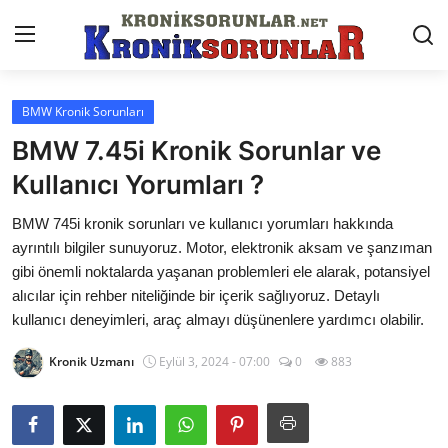
BMW Kronik Sorunları
Anasayfa
BMW 7.45i Kronik Sorunlar ve
Markalar
Kullanıcı Yorumları ?
İletişim
BMW 745i kronik sorunları ve kullanıcı yorumları hakkında
ayrıntılı bilgiler sunuyoruz. Motor, elektronik aksam ve şanzıman
Trafik & Cezalar
gibi önemli noktalarda yaşanan problemleri ele alarak, potansiyel
alıcılar için rehber niteliğinde bir içerik sağlıyoruz. Detaylı
Sigorta & Kasko
kullanıcı deneyimleri, araç almayı düşünenlere yardımcı olabilir.
Vergi & ÖTV & MTV
Kronik Uzmanı
Eylül 3, 2024 - 07:00
0
883
Muayene & Ruhsat
Sorgulamalar