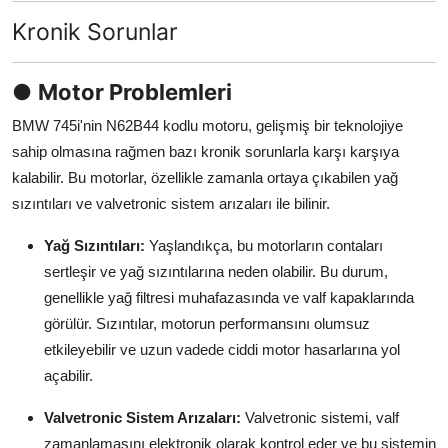
Aydınlatma & Görüş
Kronik Sorunlar
Şanzıman & Aktarma
●
Motor Problemleri
Dizel Sistemler
BMW 745i'nin N62B44 kodlu motoru, gelişmiş bir teknolojiye
sahip olmasına rağmen bazı kronik sorunlarla karşı karşıya
Multimedya & Elektronik
kalabilir. Bu motorlar, özellikle zamanla ortaya çıkabilen yağ
sızıntıları ve valvetronic sistem arızaları ile bilinir.
Yağ Sızıntıları:
Yaşlandıkça, bu motorların contaları
sertleşir ve yağ sızıntılarına neden olabilir. Bu durum,
genellikle yağ filtresi muhafazasında ve valf kapaklarında
görülür. Sızıntılar, motorun performansını olumsuz
etkileyebilir ve uzun vadede ciddi motor hasarlarına yol
açabilir.
Valvetronic Sistem Arızaları:
Valvetronic sistemi, valf
zamanlamasını elektronik olarak kontrol eder ve bu sistemin