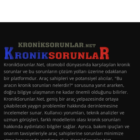
KronikSorunlar.Net, otomobil dünyasında karşılaşılan kronik
sorunlar ve bu sorunların çözüm yolları üzerine odaklanan
bir platformdur. Araç sahipleri ve potansiyel alıcılar, "Bu
aracın kronik sorunları nelerdir?" sorusuna yanıt ararken,
doğru bilgiye ulaşmanın ne kadar önemli olduğunu bilirler.
KronikSorunlar.Net, geniş bir araç yelpazesinde ortaya
çıkabilecek yaygın problemler hakkında derinlemesine
incelemeler sunar. Kullanıcı yorumları, teknik analizler ve
uzman görüşleri, farklı modellerin olası kronik sorunları
hakkında aydınlatıcı bilgiler sağlar. Ayrıca, bakım ipuçları ve
onarım tavsiyeleriyle araç sahiplerine sorunları minimize