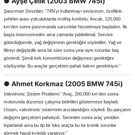
●
Ayşe Çelik (2003 BMW 745i)
Şanzıman Sorunları
: "745i'yi kullanmayı seviyorum, özellikle
şehirler arası yolculuklarda müthiş konforlu. Ancak, 120.000
km'den sonra şanzımanda sarsıntılar hissetmeye başladım. İlk
başta önemsemedim ama zamanla şiddetlendi. Servise
götürdüğümde, yağ değişiminin gerektiğini söylediler. Yağ ve
filtreyi değiştirdik ama bir süre sonra yine aynı sorunlar baş
gösterdi. Şimdi tork konvertörünün değişmesi gerektiğini
söylüyorlar. Bu araçlar gerçekten pahalı bakım gerektiriyor."
●
Ahmet Korkmaz (2005 BMW 745i)
Valvetronic Sistem Problemi
: "Araç, 200.000 km'den sonra
motorunda düzensiz çalışma belirtileri göstermeye başladı.
Ustam, valvetronic sisteminin arızalandığını söyledi. Bu parçanın
değişimi gerçekten pahalıydı. Tamirden sonra araç yeniden
toparlandı ama bu tip bir lüks araçta bu tür kronik sorunlar
görmek hayal kırıklığı yaratıyor."