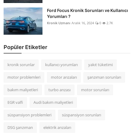
Ford Focus Kronik Sorunları ve Kullanıcı
Yorumları ?
Kronik Uzmanı
Aralık 16, 2024
0
2.7K
Popüler Etiketler
kronik sorunlar
kullanıcı yorumları
yakıt tüketimi
motor problemleri
motor arızaları
şanzıman sorunları
bakım maliyetleri
turbo arızası
motor sorunları
EGR valfi
Audi bakım maliyetleri
süspansiyon problemleri
süspansiyon sorunları
DSG şanzıman
elektrik arızaları