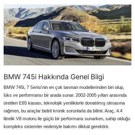
İkinci El & Alım-Satım
Bakım & Arıza Çözümleri
Elektrikli & Hibrit
Kiralama & Filo
Sürüş & Güvenlik
BMW 745i Hakkında Genel Bilgi
Lastik & Jant
BMW 745i, 7 Serisi'nin en çok tanınan modellerinden biri olup,
Yağlar & Sıvılar
lüks ve performansı bir arada sunar. 2002-2005 yılları arasında
LPG & Yakıt
üretilen E65 kasası, teknolojik yeniliklerle donatılmış olmasına
rağmen, bu araçlar belirli kronik sorunlarla da bilinir. Araç, 4.4
Elektrik & Akü
litrelik V8 motoru ile güçlü bir performans sunarken, sahip olduğu
kompleks sistemler nedeniyle bakımı dikkat gerektirir.
Klima & Konfor