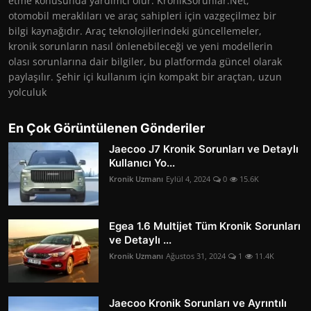
etme konusunda yardımcı olur. KronikSorunlar.Net,
otomobil meraklıları ve araç sahipleri için vazgeçilmez bir
bilgi kaynağıdır. Araç teknolojilerindeki güncellemeler,
kronik sorunların nasıl önlenebileceği ve yeni modellerin
olası sorunlarına dair bilgiler, bu platformda güncel olarak
paylaşılır. Şehir içi kullanım için kompakt bir araçtan, uzun
yolculuk
En Çok Görüntülenen Gönderiler
Jaecoo J7 Kronik Sorunları ve Detaylı
Kullanıcı Yo...
Kronik Uzmanı
Eylül 4, 2024
0
15.6K
Egea 1.6 Multijet Tüm Kronik Sorunları
ve Detaylı ...
Kronik Uzmanı
Ağustos 31, 2024
1
11.4K
Jaecoo Kronik Sorunları ve Ayrıntılı