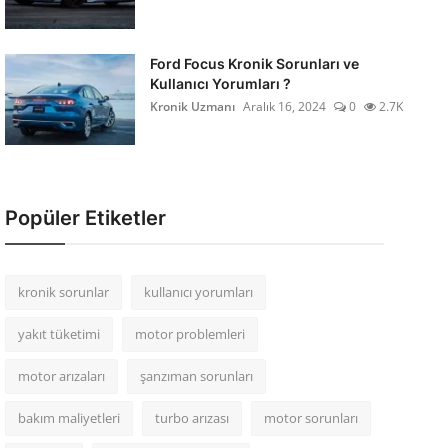
Ford Focus Kronik Sorunları ve
Kullanıcı Yorumları ?
Kronik Uzmanı
Aralık 16, 2024
0
2.7K
Popüler Etiketler
kronik sorunlar
kullanıcı yorumları
yakıt tüketimi
motor problemleri
motor arızaları
şanzıman sorunları
bakım maliyetleri
turbo arızası
motor sorunları