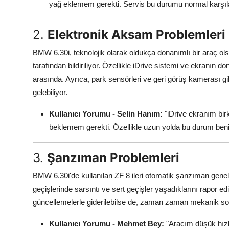
yağ eklemem gerekti. Servis bu durumu normal karşıla
2.
Elektronik Aksam Problemleri
BMW 6.30i, teknolojik olarak oldukça donanımlı bir araç ol
tarafından bildiriliyor. Özellikle iDrive sistemi ve ekranı
arasında. Ayrıca, park sensörleri ve geri görüş kamerası
gelebiliyor.
Kullanıcı Yorumu - Selin Hanım:
"iDrive ekranım b
beklemem gerekti. Özellikle uzun yolda bu durum beni o
3.
Şanzıman Problemleri
BMW 6.30i'de kullanılan ZF 8 ileri otomatik şanzıman genell
geçişlerinde sarsıntı ve sert geçişler yaşadıklarını rapor 
güncellemelerle giderilebilse de, zaman zaman mekanik soru
Kullanıcı Yorumu - Mehmet Bey:
"Aracım düşük hızla