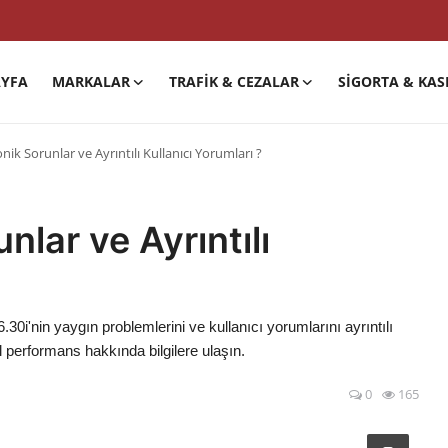
YFA
MARKALAR
TRAFIK & CEZALAR
SIGORTA & KAS
ik Sorunlar ve Ayrıntılı Kullanıcı Yorumları ?
lar ve Ayrıntılı
30i'nin yaygın problemlerini ve kullanıcı yorumlarını ayrıntılı
l performans hakkında bilgilere ulaşın.
0
165