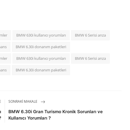
mler
BMW 630i kullanıcı yorumları
BMW 6 Serisi arıza
mans
BMW 6.30i donanım paketleri
mler
BMW 630i kullanıcı yorumları
BMW 6 Serisi arıza
mans
BMW 6.30i donanım paketleri
E
SONRAKI MAKALE
ı
BMW 6.30i Gran Turismo Kronik Sorunları ve
?
Kullanıcı Yorumları ?