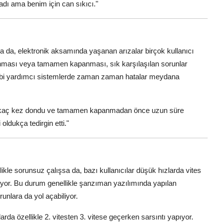
dı ama benim için can sıkıcı."
sa da, elektronik aksamında yaşanan arızalar birçok kullanıcı
n donması veya tamamen kapanması, sık karşılaşılan sorunlar
 gibi yardımcı sistemlerde zaman zaman hatalar meydana
irkaç kez dondu ve tamamen kapanmadan önce uzun süre
ldukça tedirgin etti."
ikle sorunsuz çalışsa da, bazı kullanıcılar düşük hızlarda vites
ediyor. Bu durum genellikle şanzıman yazılımında yapılan
nlara da yol açabiliyor.
rda özellikle 2. vitesten 3. vitese geçerken sarsıntı yapıyor.