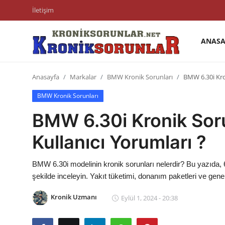
İletişim
ANASA
Anasayfa
Anasayfa
Markalar
BMW Kronik Sorunları
BMW 6.30i Kron
Markalar
BMW Kronik Sorunları
İletişim
BMW 6.30i Kronik Sorun
Trafik & Cezalar
Kullanıcı Yorumları ?
Sigorta & Kasko
BMW 6.30i modelinin kronik sorunları nelerdir? Bu yazıda, 6.
Vergi & ÖTV & MTV
şekilde inceleyin. Yakıt tüketimi, donanım paketleri ve gene
Muayene & Ruhsat
Kronik Uzmanı
Eylül 1, 2024 - 20:38
Sorgulamalar