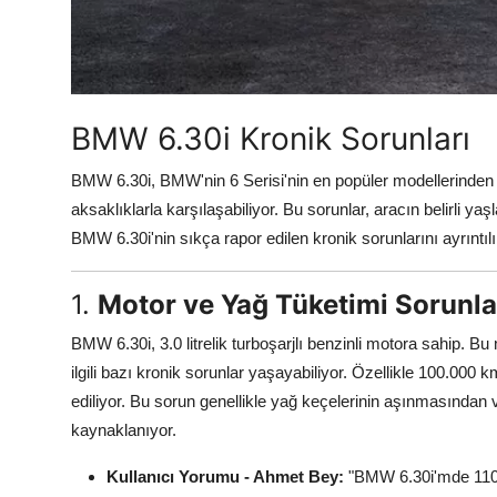
Aydınlatma & Görüş
Şanzıman & Aktarma
Dizel Sistemler
BMW 6.30i Kronik Sorunları
Multimedya & Elektronik
BMW 6.30i, BMW'nin 6 Serisi'nin en popüler modellerinden 
aksaklıklarla karşılaşabiliyor. Bu sorunlar, aracın belirli ya
BMW 6.30i'nin sıkça rapor edilen kronik sorunlarını ayrıntılı 
1.
Motor ve Yağ Tüketimi Sorunla
BMW 6.30i, 3.0 litrelik turboşarjlı benzinli motora sahip. B
ilgili bazı kronik sorunlar yaşayabiliyor. Özellikle 100.000
ediliyor. Bu sorun genellikle yağ keçelerinin aşınmasından
kaynaklanıyor.
Kullanıcı Yorumu - Ahmet Bey:
"BMW 6.30i'mde 110.0