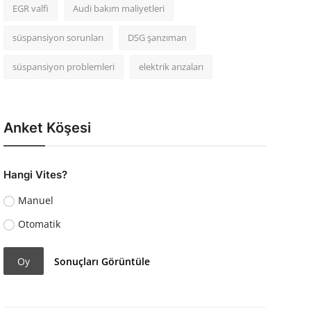
EGR valfi
Audi bakım maliyetleri
süspansiyon sorunları
DSG şanzıman
süspansiyon problemleri
elektrik arızaları
Anket Köşesi
Hangi Vites?
Manuel
Otomatik
Oy
Sonuçları Görüntüle