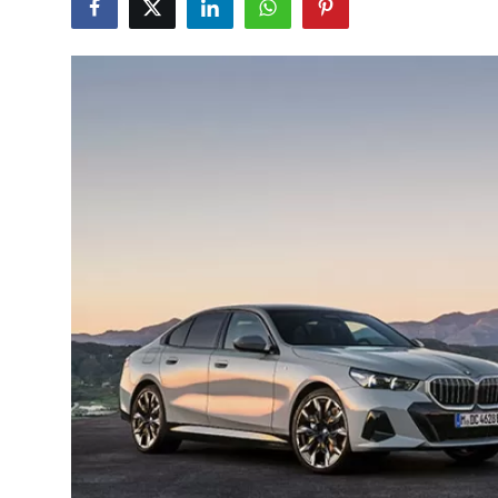
İkinci El & Alım-Satım
Bakım & Arıza Çözümleri
Elektrikli & Hibrit
Kiralama & Filo
Sürüş & Güvenlik
Lastik & Jant
Yağlar & Sıvılar
LPG & Yakıt
Elektrik & Akü
Klima & Konfor