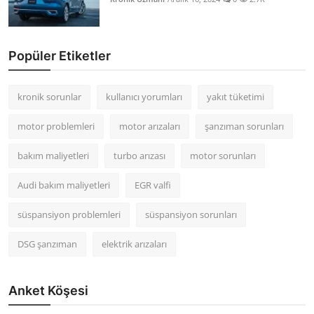
Popüler Etiketler
kronik sorunlar
kullanıcı yorumları
yakıt tüketimi
motor problemleri
motor arızaları
şanzıman sorunları
bakım maliyetleri
turbo arızası
motor sorunları
Audi bakım maliyetleri
EGR valfi
süspansiyon problemleri
süspansiyon sorunları
DSG şanzıman
elektrik arızaları
Anket Köşesi