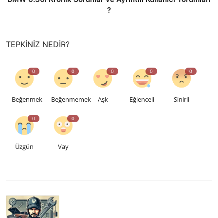
?
TEPKINIZ NEDIR?
0
0
0
0
0
Beğenmek
Beğenmemek
Aşk
Eğlenceli
Sinirli
0
0
Üzgün
Vay