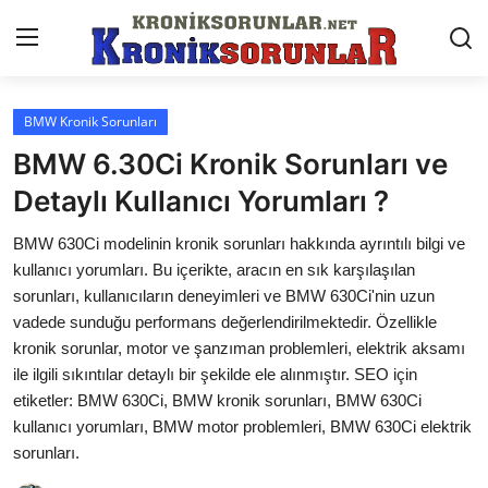
BMW Kronik Sorunları
Anasayfa
BMW 6.30Ci Kronik Sorunları ve
Markalar
Detaylı Kullanıcı Yorumları ?
İletişim
BMW 630Ci modelinin kronik sorunları hakkında ayrıntılı bilgi ve
kullanıcı yorumları. Bu içerikte, aracın en sık karşılaşılan
Trafik & Cezalar
sorunları, kullanıcıların deneyimleri ve BMW 630Ci'nin uzun
vadede sunduğu performans değerlendirilmektedir. Özellikle
Sigorta & Kasko
kronik sorunlar, motor ve şanzıman problemleri, elektrik aksamı
ile ilgili sıkıntılar detaylı bir şekilde ele alınmıştır. SEO için
Vergi & ÖTV & MTV
etiketler: BMW 630Ci, BMW kronik sorunları, BMW 630Ci
Muayene & Ruhsat
kullanıcı yorumları, BMW motor problemleri, BMW 630Ci elektrik
sorunları.
Sorgulamalar