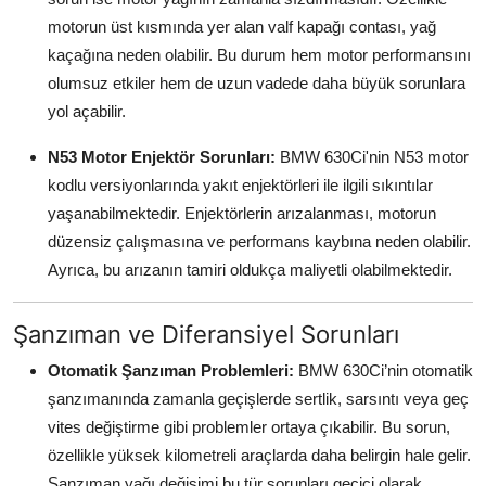
motorun üst kısmında yer alan valf kapağı contası, yağ
kaçağına neden olabilir. Bu durum hem motor performansını
olumsuz etkiler hem de uzun vadede daha büyük sorunlara
yol açabilir.
N53 Motor Enjektör Sorunları:
BMW 630Ci'nin N53 motor
kodlu versiyonlarında yakıt enjektörleri ile ilgili sıkıntılar
yaşanabilmektedir. Enjektörlerin arızalanması, motorun
düzensiz çalışmasına ve performans kaybına neden olabilir.
Ayrıca, bu arızanın tamiri oldukça maliyetli olabilmektedir.
Şanzıman ve Diferansiyel Sorunları
Otomatik Şanzıman Problemleri:
BMW 630Ci’nin otomatik
şanzımanında zamanla geçişlerde sertlik, sarsıntı veya geç
vites değiştirme gibi problemler ortaya çıkabilir. Bu sorun,
özellikle yüksek kilometreli araçlarda daha belirgin hale gelir.
Şanzıman yağı değişimi bu tür sorunları geçici olarak