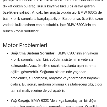
Aydınlatma & Görüş
dikkat çeken bu araç, sürüş keyfi ve lüksü bir araya getiren
özelliklere sahiptir. Ancak, her araçta olduğu gibi BMW 630Ci de
Şanzıman & Aktarma
bazı kronik sorunlarla karşılaşabiliyor. Bu sorunlar, özellikle uzun
vadede kullanıcıların canını sıkabilir. İşte BMW 630Ci'nin en
Dizel Sistemler
bilinen kronik sorunları:
Multimedya & Elektronik
Motor Problemleri
Soğutma Sistemi Sorunları:
BMW 630Ci’nin en yaygın
kronik sorunlarından biri, soğutma sisteminin yetersiz
kalmasıdır. Araç, özellikle sıcak havalarda aşırı ısınma
eğilimi gösterebilir. Soğutma sisteminde yaşanan
problemler, su pompası, radyatör veya termostat kaynaklı
olabilir. Bu sorun, motorun ömrünü kısaltabileceği gibi, ciddi
tamirat maliyetlerine de yol açabilir.
Yağ Kaçağı:
BMW 630Ci’de sıkça karşılaşılan bir diğer
sorun ise motor yağının zamanla sızdırmasıdır. Özellikle