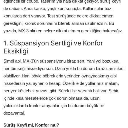
eğlenceli bir coupe. Tasarımıyla hala dikkat çekiyor, sürüş keyfi
Aydınlatma & Görüş
de cabası. Ama kanka, yaşlı kurt sonuçta. Kullanıcılar bazı
konularda dert yanıyor. Test sürüşünde nelere dikkat etmen
Şanzıman & Aktarma
gerektiğini, kronik sorunlarını bilerek alırsan üzülmezsin. Bu
yazıda, MX-3 alırken nelere dikkat etmen gerektiğine bakacağız.
Dizel Sistemler
1. Süspansiyon Sertliği ve Konfor
Multimedya & Elektronik
Eksikliği
Şimdi abi, MX-3'ün süspansiyonu biraz sert. Yani yol bozuksa,
her tümseği hissediyorsun. Uzun yolda bu durum biraz can sıkıcı
olabiliyor. Hani böyle böbreklerin yerinden oynayacakmış gibi
hissedersin ya, aynen o hesap. Özellikle de yollarımız malum,
her yer köstebek yuvası gibi. Sürekli bir sarsıntı hali var. Şehir
içinde kısa mesafelerde çok sorun olmasa da, uzun
yolculuklarda konfor arayanlar için bu durum büyük bir
dezavantaj.
Sürüş Keyfi mi, Konfor mu?