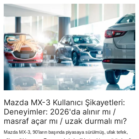
İkinci El & Alım-Satım
Bakım & Arıza Çözümleri
Elektrikli & Hibrit
Kiralama & Filo
Sürüş & Güvenlik
Lastik & Jant
Yağlar & Sıvılar
Mazda MX-3 Kullanıcı Şikayetleri:
LPG & Yakıt
Deneyimler: 2026'da alınır mı /
Elektrik & Akü
masraf açar mı / uzak durmalı mı?
Klima & Konfor
Mazda MX-3, 90'ların başında piyasaya sürülmüş, ufak tefek,