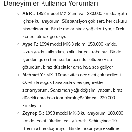
Deneyimler Kullanıcı Yorumları
Ali K.:
1992 model MX-3'üm var, 280.000 km'de. Şehir
içinde kullanıyorum. Süspansiyon çok sert, her çukuru
hissediyorum. Bir de motor biraz yağ eksiltiyor, sürekli
kontrol etmek gerekiyor.
Ayşe T.:
1994 model MX-3 aldım, 150.000 km'de.
Uzun yolda kullandım, koltuklar çok rahatsız. Bir de
içeriden gelen trim sesleri beni deli etti. Servise
götürdüm, biraz düzelttiler ama hala ses geliyor.
Mehmet Y.:
MX-3'ümde vites geçişleri çok sertleşti.
Özellikle soğuk havalarda vites geçmekte
zorlanıyorum. Şanzıman yağı değişimi yaptım, biraz
düzeldi ama hala tam olarak çözülmedi. 220.000
km'deyim.
Zeynep S.:
1993 model MX-3 kullanıyorum, 180.000
km'de. Yakıt tüketimi çok yüksek. Şehir içinde 10
litrenin altına düşmüyor. Bir de motor yağı eksiltme