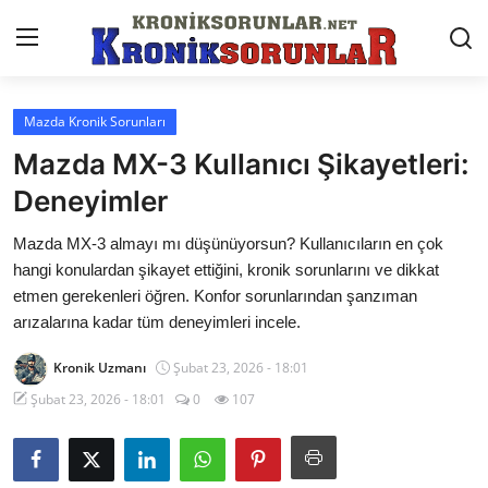
Mazda Kronik Sorunları
Anasayfa
Mazda MX-3 Kullanıcı Şikayetleri:
Markalar
Deneyimler
İletişim
Mazda MX-3 almayı mı düşünüyorsun? Kullanıcıların en çok
hangi konulardan şikayet ettiğini, kronik sorunlarını ve dikkat
Trafik & Cezalar
etmen gerekenleri öğren. Konfor sorunlarından şanzıman
arızalarına kadar tüm deneyimleri incele.
Sigorta & Kasko
Kronik Uzmanı
Şubat 23, 2026 - 18:01
Vergi & ÖTV & MTV
Şubat 23, 2026 - 18:01
0
107
Muayene & Ruhsat
Sorgulamalar