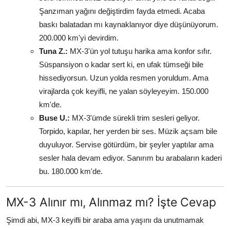
Şanzıman yağını değiştirdim fayda etmedi. Acaba
baskı balatadan mı kaynaklanıyor diye düşünüyorum.
200.000 km'yi devirdim.
Tuna Z.:
MX-3'ün yol tutuşu harika ama konfor sıfır.
Süspansiyon o kadar sert ki, en ufak tümseği bile
hissediyorsun. Uzun yolda resmen yoruldum. Ama
virajlarda çok keyifli, ne yalan söyleyeyim. 150.000
km'de.
Buse U.:
MX-3'ümde sürekli trim sesleri geliyor.
Torpido, kapılar, her yerden bir ses. Müzik açsam bile
duyuluyor. Servise götürdüm, bir şeyler yaptılar ama
sesler hala devam ediyor. Sanırım bu arabaların kaderi
bu. 180.000 km'de.
MX-3 Alınır mı, Alınmaz mı? İşte Cevap
Şimdi abi, MX-3 keyifli bir araba ama yaşını da unutmamak