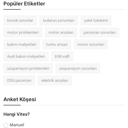
Popüler Etiketler
kronik sorunlar
kullanıcı yorumları
yakıt tüketimi
motor problemleri
motor arızaları
şanzıman sorunları
bakım maliyetleri
turbo arızası
motor sorunları
Audi bakım maliyetleri
EGR valfi
süspansiyon problemleri
süspansiyon sorunları
DSG şanzıman
elektrik arızaları
Anket Köşesi
Hangi Vites?
Manuel