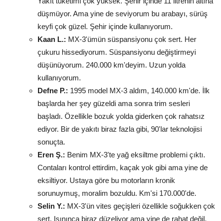
Yakıt tüketimi çok yüksek. Şehir içinde 11 litrenin altına
düşmüyor. Ama yine de seviyorum bu arabayı, sürüş
keyfi çok güzel. Şehir içinde kullanıyorum.
Kaan L.:
MX-3'ümün süspansiyonu çok sert. Her
çukuru hissediyorum. Süspansiyonu değiştirmeyi
düşünüyorum. 240.000 km'deyim. Uzun yolda
kullanıyorum.
Defne P.:
1995 model MX-3 aldım, 140.000 km'de. İlk
başlarda her şey güzeldi ama sonra trim sesleri
başladı. Özellikle bozuk yolda giderken çok rahatsız
ediyor. Bir de yakıtı biraz fazla gibi, 90'lar teknolojisi
sonuçta.
Eren Ş.:
Benim MX-3'te yağ eksiltme problemi çıktı.
Contaları kontrol ettirdim, kaçak yok gibi ama yine de
eksiltiyor. Ustaya göre bu motorların kronik
sorunuymuş, moralim bozuldu. Km'si 170.000'de.
Selin Y.:
MX-3'ün vites geçişleri özellikle soğukken çok
sert. Isınınca biraz düzeliyor ama yine de rahat değil.