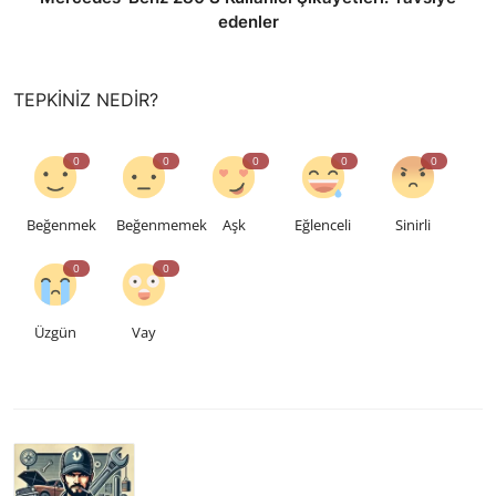
edenler
TEPKINIZ NEDIR?
0
0
0
0
0
Beğenmek
Beğenmemek
Aşk
Eğlenceli
Sinirli
0
0
Üzgün
Vay