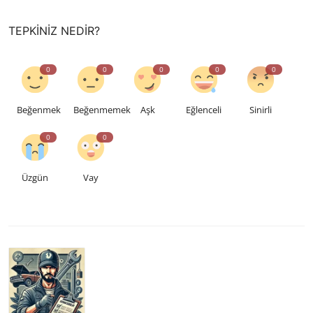
TEPKINIZ NEDIR?
0
0
0
0
0
Beğenmek
Beğenmemek
Aşk
Eğlenceli
Sinirli
0
0
Üzgün
Vay