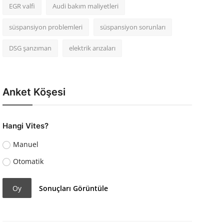
EGR valfi
Audi bakım maliyetleri
süspansiyon problemleri
süspansiyon sorunları
DSG şanzıman
elektrik arızaları
Anket Köşesi
Hangi Vites?
Manuel
Otomatik
Oy
Sonuçları Görüntüle