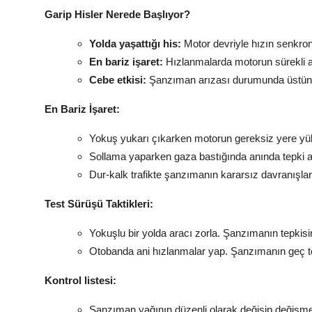
Garip Hisler Nerede Başlıyor?
Yolda yaşattığı his:
Motor devriyle hızın senkro
En bariz işaret:
Hızlanmalarda motorun sürekli a
Cebe etkisi:
Şanzıman arızası durumunda üstüne 
En Bariz İşaret:
Yokuş yukarı çıkarken motorun gereksiz yere yü
Sollama yaparken gaza bastığında anında tepki
Dur-kalk trafikte şanzımanın kararsız davranışlar
Test Sürüşü Taktikleri:
Yokuşlu bir yolda aracı zorla. Şanzımanın tepkisin
Otobanda ani hızlanmalar yap. Şanzımanın geç tep
Kontrol listesi:
Şanzıman yağının düzenli olarak değişip değişme