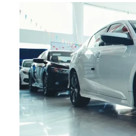
İkinci El & Alım-Satım
Bakım & Arıza Çözümleri
Elektrikli & Hibrit
Kiralama & Filo
Sürüş & Güvenlik
Lastik & Jant
Yağlar & Sıvılar
LPG & Yakıt
Elektrik & Akü
Klima & Konfor