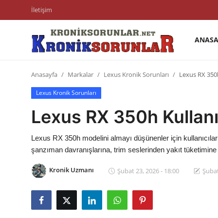
İletişim
ANASA
Anasayfa
Anasayfa
Markalar
Lexus Kronik Sorunları
Lexus RX 350h 
Markalar
Lexus Kronik Sorunları
İletişim
Lexus RX 350h Kullanıc
Trafik & Cezalar
Lexus RX 350h modelini almayı düşünenler için kullanıcıları
Sigorta & Kasko
şanzıman davranışlarına, trim seslerinden yakıt tüketimine
Vergi & ÖTV & MTV
Kronik Uzmanı
Şubat 23, 2026 - 18:00
Şubat
Muayene & Ruhsat
Sorgulamalar