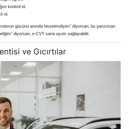
nı kontrol et.
ı ol.
, motorun gücünü anında hissetmeliyim" diyorsan, bu şanzıman
eliğim" diyorsan, e-CVT sana uyum sağlayabilir.
entisi ve Gıcırtılar