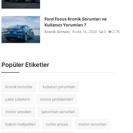
Ford Focus Kronik Sorunları ve
Kullanıcı Yorumları ?
Kronik Uzmanı
Aralık 16, 2024
0
2.7K
Popüler Etiketler
kronik sorunlar
kullanıcı yorumları
yakıt tüketimi
motor problemleri
motor arızaları
şanzıman sorunları
bakım maliyetleri
turbo arızası
motor sorunları