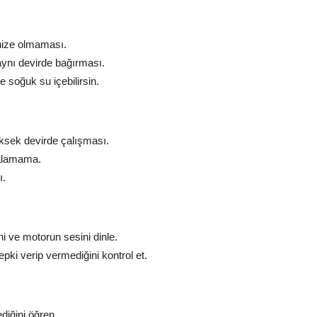
nize olmaması.
ynı devirde bağırması.
soğuk su içebilirsin.
ksek devirde çalışması.
 alamama.
ı.
i ve motorun sesini dinle.
ki verip vermediğini kontrol et.
diğini öğren.