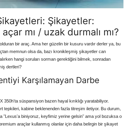
kayetleri: Şikayetler:
f açar mı / uzak durmalı mı?
lduran bir araç. Ama her güzelin bir kusuru vardır derler ya, bu
raçtan memnun olsa da, bazı kronikleşmiş şikayetler can
 alırken hangi soruları sorman gerektiğini bilmek, sonradan
iş dertleri?
entiyi Karşılamayan Darbe
X 350h'ta süspansiyon bazen hayal kırıklığı yaratabiliyor.
 tepkileri, kabine beklenenden fazla titreşim iletiyor. Bu durum,
ya "Lexus'a biniyoruz, keyfimiz yerine gelsin" ama yol bozuksa o
premium araçlar kullanmış olanlar için daha belirgin bir şikayet