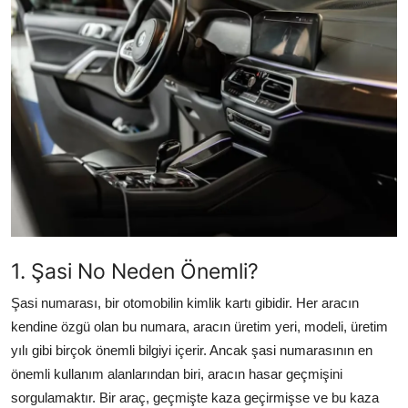
İkinci El & Alım-Satım
Bakım & Arıza Çözümleri
Elektrikli & Hibrit
Kiralama & Filo
Sürüş & Güvenlik
Lastik & Jant
1. Şasi No Neden Önemli?
Yağlar & Sıvılar
Şasi numarası, bir otomobilin kimlik kartı gibidir. Her aracın
LPG & Yakıt
kendine özgü olan bu numara, aracın üretim yeri, modeli, üretim
Elektrik & Akü
yılı gibi birçok önemli bilgiyi içerir. Ancak şasi numarasının en
önemli kullanım alanlarından biri, aracın hasar geçmişini
Klima & Konfor
sorgulamaktır. Bir araç, geçmişte kaza geçirmişse ve bu kaza