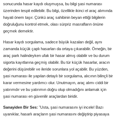
sonucunda hasar kaydı oluşmuşsa, bu bilgi şasi numarası
Aydınlatma & Görüş
üzerinden tespit edilebilir. Bu bilgi, özellikle ikinci el araç alımında
Şanzıman & Aktarma
hayati önem taşır. Çünkü araç sahibinin beyan ettiği bilgilerin
doğruluğunu kontrol etmek, olası sürpriz masrafların önüne
Dizel Sistemler
geçmek demektir.
Multimedya & Elektronik
Hasar kaydı sorgulama, sadece büyük kazaları değil, aynı
zamanda küçük çaplı hasarları da ortaya çıkarabilir. Örneğin, bir
araç park halindeyken ufak bir hasar almış olabilir ve bu durum
sigorta kayıtlarına geçmiş olabilir. Bu tür küçük hasarlar, aracın
değerini düşürebilir ve ileride sorunlara yol açabilir. Bu yüzden,
şasi numarası ile yapılan detaylı bir sorgulama, alıcının bilinçli bir
karar vermesine yardımcı olur. Unutmayın, araç alımı ciddi bir
yatırımdır ve bu yatırımın doğru olup olmadığını anlamak için
şasi numarası en güvenilir araçlardan biridir.
Sanayiden Bir Ses:
"Usta, şasi numarasını iyi incele! Bazı
uyanıklar, hasarlı araçların şasi numarasını değiştirip piyasaya