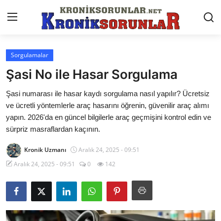
Sorgulamalar
Anasayfa
Şasi No ile Hasar Sorgulama
Markalar
Şasi numarası ile hasar kaydı sorgulama nasıl yapılır? Ücretsiz
ve ücretli yöntemlerle araç hasarını öğrenin, güvenilir araç alımı
İletişim
yapın. 2026'da en güncel bilgilerle araç geçmişini kontrol edin ve
Trafik & Cezalar
sürpriz masraflardan kaçının.
Sigorta & Kasko
Kronik Uzmanı
Aralık 24, 2025 - 09:51
Aralık 24, 2025 - 09:51
0
142
Vergi & ÖTV & MTV
Muayene & Ruhsat
Sorgulamalar