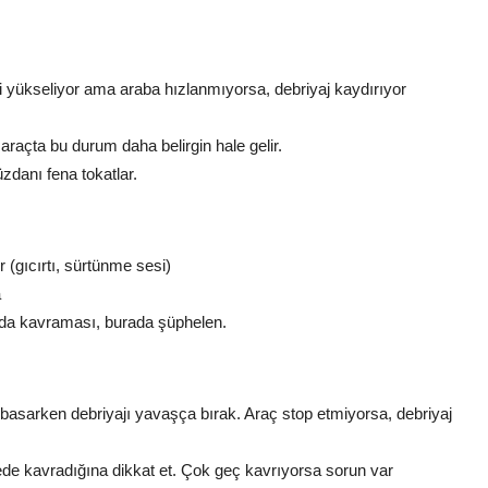
 yükseliyor ama araba hızlanmıyorsa, debriyaj kaydırıyor
raçta bu durum daha belirgin hale gelir.
üzdanı fena tokatlar.
 (gıcırtı, sürtünme sesi)
a
ıda kavraması, burada şüphelen.
a basarken debriyajı yavaşça bırak. Araç stop etmiyorsa, debriyaj
ede kavradığına dikkat et. Çok geç kavrıyorsa sorun var