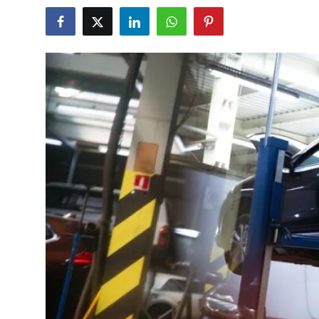
İkinci El & Alım-Satım
Bakım & Arıza Çözümleri
Elektrikli & Hibrit
Kiralama & Filo
Sürüş & Güvenlik
Lastik & Jant
Yağlar & Sıvılar
LPG & Yakıt
Elektrik & Akü
Klima & Konfor