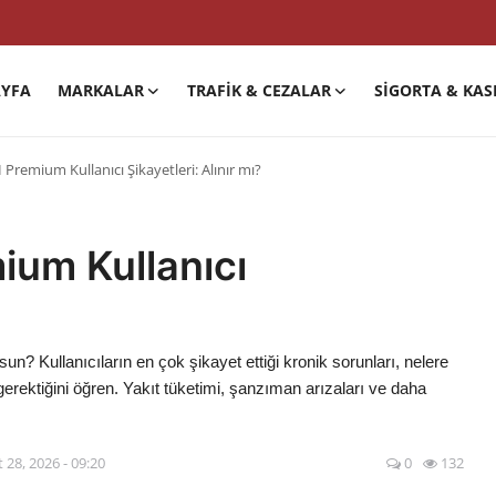
YFA
MARKALAR
TRAFIK & CEZALAR
SIGORTA & KAS
 Premium Kullanıcı Şikayetleri: Alınır mı?
ium Kullanıcı
 Kullanıcıların en çok şikayet ettiği kronik sorunları, nelere
erektiğini öğren. Yakıt tüketimi, şanzıman arızaları ve daha
 28, 2026 - 09:20
0
132