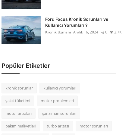
Ford Focus Kronik Sorunları ve
Kullanıcı Yorumları ?
Kronik Uzmanı
Aralık 16, 2024
0
2.7K
Popüler Etiketler
kronik sorunlar
kullanıcı yorumları
yakıt tüketimi
motor problemleri
motor arızaları
şanzıman sorunları
bakım maliyetleri
turbo arızası
motor sorunları