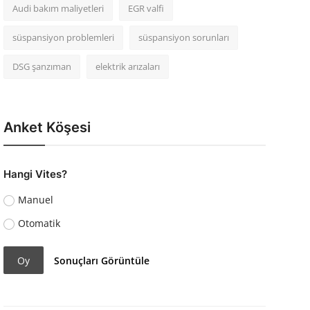
Audi bakım maliyetleri
EGR valfi
süspansiyon problemleri
süspansiyon sorunları
DSG şanzıman
elektrik arızaları
Anket Köşesi
Hangi Vites?
Manuel
Otomatik
Oy
Sonuçları Görüntüle