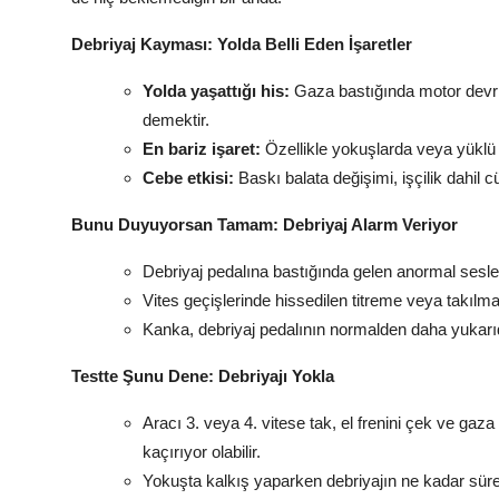
Debriyaj Kayması: Yolda Belli Eden İşaretler
Yolda yaşattığı his:
Gaza bastığında motor devri
demektir.
En bariz işaret:
Özellikle yokuşlarda veya yüklü a
Cebe etkisi:
Baskı balata değişimi, işçilik dahil c
Bunu Duyuyorsan Tamam: Debriyaj Alarm Veriyor
Debriyaj pedalına bastığında gelen anormal sesler
Vites geçişlerinde hissedilen titreme veya takılm
Kanka, debriyaj pedalının normalden daha yukar
Testte Şunu Dene: Debriyajı Yokla
Aracı 3. veya 4. vitese tak, el frenini çek ve gaz
kaçırıyor olabilir.
Yokuşta kalkış yaparken debriyajın ne kadar sür