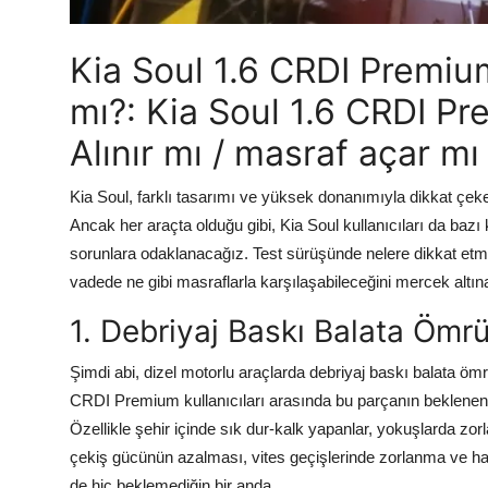
Aydınlatma & Görüş
Kia Soul 1.6 CRDI Premium 
Şanzıman & Aktarma
mı?: Kia Soul 1.6 CRDI Pre
Dizel Sistemler
Alınır mı / masraf açar mı
Multimedya & Elektronik
Kia Soul, farklı tasarımı ve yüksek donanımıyla dikkat çek
Ancak her araçta olduğu gibi, Kia Soul kullanıcıları da bazı
sorunlara odaklanacağız. Test sürüşünde nelere dikkat etmen
vadede ne gibi masraflarla karşılaşabileceğini mercek altı
1. Debriyaj Baskı Balata Ömrü
Şimdi abi, dizel motorlu araçlarda debriyaj baskı balata öm
CRDI Premium kullanıcıları arasında bu parçanın beklenenden
Özellikle şehir içinde sık dur-kalk yapanlar, yokuşlarda z
çekiş gücünün azalması, vites geçişlerinde zorlanma ve h
de hiç beklemediğin bir anda.