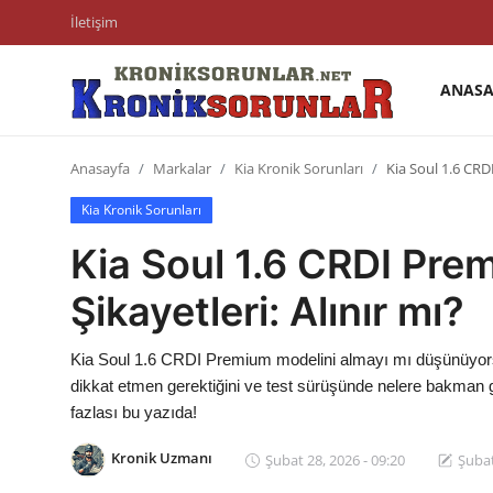
İletişim
ANASA
Anasayfa
Anasayfa
Markalar
Kia Kronik Sorunları
Kia Soul 1.6 CRDI
Markalar
Kia Kronik Sorunları
İletişim
Kia Soul 1.6 CRDI Prem
Trafik & Cezalar
Şikayetleri: Alınır mı?
Sigorta & Kasko
Kia Soul 1.6 CRDI Premium modelini almayı mı düşünüyorsun?
Vergi & ÖTV & MTV
dikkat etmen gerektiğini ve test sürüşünde nelere bakman g
fazlası bu yazıda!
Muayene & Ruhsat
Kronik Uzmanı
Şubat 28, 2026 - 09:20
Şubat
Sorgulamalar