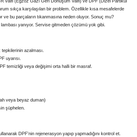
EGR valfi (Egzoz Gazı Geri Dönüşüm Valfi) ve DPF (Dizel Partikül
rum sıkça karşılaşılan bir problem. Özellikle kısa mesafelerde
ıyor ve bu parçaların tıkanmasına neden oluyor. Sonuç mu?
a lambası yanıyor. Servise gitmeden çözümü yok gibi.
tepkilerinin azalması.
F uyarısı.
F temizliği veya değişimi orta halli bir masraf.
iyah veya beyaz duman)
sin şüphelen.
ullanarak DPF'nin rejenerasyon yapıp yapmadığını kontrol et.