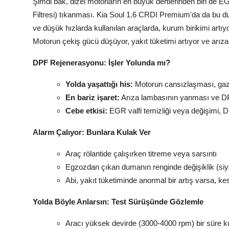
Şimdi bak, dizel motorların en büyük dertlerinden biri de 
Filtresi) tıkanması. Kia Soul 1.6 CRDI Premium'da da bu du
ve düşük hızlarda kullanılan araçlarda, kurum birikimi art
Motorun çekiş gücü düşüyor, yakıt tüketimi artıyor ve arız
DPF Rejenerasyonu: İşler Yolunda mı?
Yolda yaşattığı his:
Motorun cansızlaşması, gaz 
En bariz işaret:
Arıza lambasının yanması ve DP
Cebe etkisi:
EGR valfi temizliği veya değişimi, DP
Alarm Çalıyor: Bunlara Kulak Ver
Araç rölantide çalışırken titreme veya sarsıntı
Egzozdan çıkan dumanın renginde değişiklik (s
Abi, yakıt tüketiminde anormal bir artış varsa, ke
Yolda Böyle Anlarsın: Test Sürüşünde Gözlemle
Aracı yüksek devirde (3000-4000 rpm) bir süre k