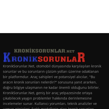
KronikSorunlar.Net, otomobil dünyasında karşılaşılan kronik
sorunlar ve bu sorunların çözüm yolları üzerine odaklanan
bir platformdur. Araç sahipleri ve potansiyel alıcılar, "Bu
aracın kronik sorunları nelerdir?" sorusuna yanıt ararken,
doğru bilgiye ulaşmanın ne kadar önemli olduğunu bilirler.
KronikSorunlar.Net, geniş bir araç yelpazesinde ortaya
çıkabilecek yaygın problemler hakkında derinlemesine
incelemeler sunar. Kullanıcı yorumları, teknik analizler ve
uzman görüşleri, farklı modellerin olası kronik sorunları