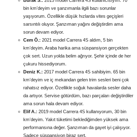
Burak S.:
2015 model Carrera 4S kullanıcısıyım. 70
bin km'deyim ve şanzımanla ilgili bazı sorunlar
yaşıyorum. Özellikle düşük hızlarda vites geçişleri
sarsıntılı oluyor. Şanzıman yağını değiştirdim ama
sorun devam ediyor.
Cem Ö.:
2021 model Carrera 4S aldım, 5 bin
km'deyim. Araba harika ama süspansiyon gerçekten
çok sert. Uzun yolda belim ağrıyor. Şehir içinde de her
çukuru hissediyorum.
Deniz K.:
2017 model Carrera 4S sahibiyim. 65 bin
km'deyim ve iç mekandan gelen trim sesleri beni çok
rahatsız ediyor. Özellikle soğuk havalarda sesler daha
da artıyor. Servise götürdüm, bazı parçaları değiştirdiler
ama sorun hala devam ediyor.
Elif A.:
2019 model Carrera 4S kullanıyorum, 30 bin
km'deyim. Yakıt tüketimi beklediğimden yüksek ama
performansına değer. Şanzıman da gayet iyi çalışıyor.
Sadece süspansiyon biraz sert.