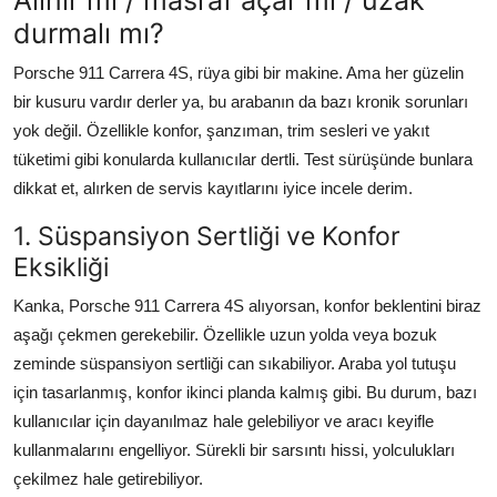
Aydınlatma & Görüş
durmalı mı?
Porsche 911 Carrera 4S, rüya gibi bir makine. Ama her güzelin
Şanzıman & Aktarma
bir kusuru vardır derler ya, bu arabanın da bazı kronik sorunları
Dizel Sistemler
yok değil. Özellikle konfor, şanzıman, trim sesleri ve yakıt
tüketimi gibi konularda kullanıcılar dertli. Test sürüşünde bunlara
Multimedya & Elektronik
dikkat et, alırken de servis kayıtlarını iyice incele derim.
1. Süspansiyon Sertliği ve Konfor
Eksikliği
Kanka, Porsche 911 Carrera 4S alıyorsan, konfor beklentini biraz
aşağı çekmen gerekebilir. Özellikle uzun yolda veya bozuk
zeminde süspansiyon sertliği can sıkabiliyor. Araba yol tutuşu
için tasarlanmış, konfor ikinci planda kalmış gibi. Bu durum, bazı
kullanıcılar için dayanılmaz hale gelebiliyor ve aracı keyifle
kullanmalarını engelliyor. Sürekli bir sarsıntı hissi, yolculukları
çekilmez hale getirebiliyor.