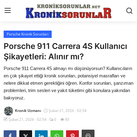
Porsche Kronik Sorunları
Anasayfa
Porsche 911 Carrera 4S Kullanıcı
Markalar
Şikayetleri: Alınır mı?
İletişim
Porsche 911 Carrera 4S almayı mı düşünüyorsun? Kullanıcıların
en çok şikayet ettiği kronik sorunları, potansiyel masrafları ve
Trafik & Cezalar
nelere dikkat etmen gerektiğini öğren. Konfor sorunları, şanzıman
problemleri, trim sesleri ve yakıt tüketimi gibi konulara yakından
Sigorta & Kasko
bakıyoruz.
Vergi & ÖTV & MTV
Kronik Uzmanı
Şubat 21, 2026 - 02:54
Muayene & Ruhsat
Şubat 21, 2026 - 02:54
0
85
Sorgulamalar