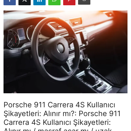
İkinci El & Alım-Satım
Bakım & Arıza Çözümleri
Elektrikli & Hibrit
Kiralama & Filo
Sürüş & Güvenlik
Lastik & Jant
Yağlar & Sıvılar
LPG & Yakıt
Porsche 911 Carrera 4S Kullanıcı
Şikayetleri: Alınır mı?: Porsche 911
Elektrik & Akü
Carrera 4S Kullanıcı Şikayetleri:
Klima & Konfor
Alınır mı / masraf açar mı / uzak