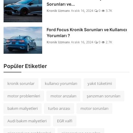
Sorunları ve...
Kronik Uzmanı
Aralık 16, 2024
0
3.7K
Ford Focus Kronik Sorunları ve Kullanıcı
Yorumları ?
Kronik Uzmanı
Aralık 16, 2024
0
2.7K
Popüler Etiketler
kronik sorunlar
kullanıcı yorumları
yakıt tüketimi
motor problemleri
motor arızaları
şanzıman sorunları
bakım maliyetleri
turbo arızası
motor sorunları
Audi bakım maliyetleri
EGR valfi