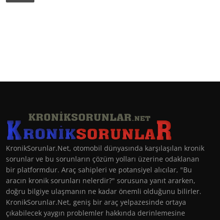
KronikSorunlar.Net, otomobil dünyasında karşılaşılan kronik
sorunlar ve bu sorunların çözüm yolları üzerine odaklanan
bir platformdur. Araç sahipleri ve potansiyel alıcılar, "Bu
aracın kronik sorunları nelerdir?" sorusuna yanıt ararken,
doğru bilgiye ulaşmanın ne kadar önemli olduğunu bilirler.
KronikSorunlar.Net, geniş bir araç yelpazesinde ortaya
çıkabilecek yaygın problemler hakkında derinlemesine