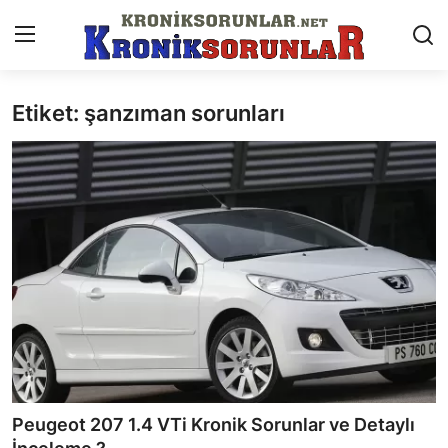
Etiket: şanzıman sorunları
Anasayfa
Markalar
İletişim
Trafik & Cezalar
Sigorta & Kasko
Vergi & ÖTV & MTV
Muayene & Ruhsat
Peugeot 207 1.4 VTi Kronik Sorunlar ve Detaylı
Sorgulamalar