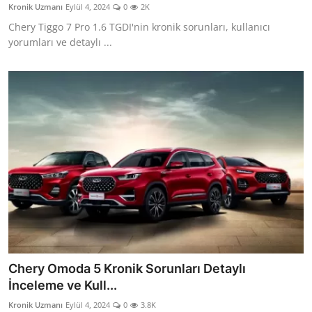
Kronik Uzmanı
Eylül 4, 2024
0
2K
Aydınlatma & Görüş
Chery Tiggo 7 Pro 1.6 TGDI'nin kronik sorunları, kullanıcı
yorumları ve detaylı ...
Şanzıman & Aktarma
Dizel Sistemler
Multimedya & Elektronik
Chery Omoda 5 Kronik Sorunları Detaylı
İnceleme ve Kull...
Kronik Uzmanı
Eylül 4, 2024
0
3.8K