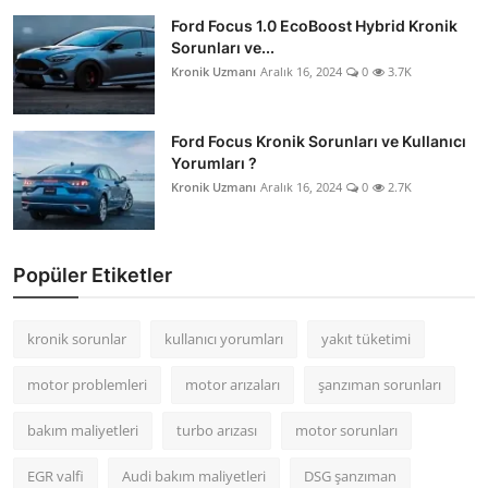
Ford Focus 1.0 EcoBoost Hybrid Kronik
Sorunları ve...
Kronik Uzmanı
Aralık 16, 2024
0
3.7K
Ford Focus Kronik Sorunları ve Kullanıcı
Yorumları ?
Kronik Uzmanı
Aralık 16, 2024
0
2.7K
Popüler Etiketler
kronik sorunlar
kullanıcı yorumları
yakıt tüketimi
motor problemleri
motor arızaları
şanzıman sorunları
bakım maliyetleri
turbo arızası
motor sorunları
EGR valfi
Audi bakım maliyetleri
DSG şanzıman