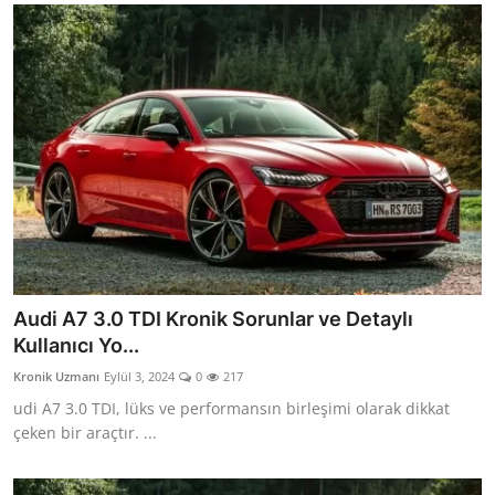
Audi A7 3.0 TDI Kronik Sorunlar ve Detaylı
Kullanıcı Yo...
Kronik Uzmanı
Eylül 3, 2024
0
217
udi A7 3.0 TDI, lüks ve performansın birleşimi olarak dikkat
çeken bir araçtır. ...