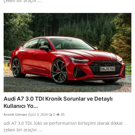
çeken bir araçtır....
Audi A7 3.0 TDI Kronik Sorunlar ve Detaylı
Kullanıcı Yo...
Kronik Uzmanı
Eylül 3, 2024
0
85
udi A7 3.0 TDI, lüks ve performansın birleşimi olarak dikkat
çeken bir araçtır. ...