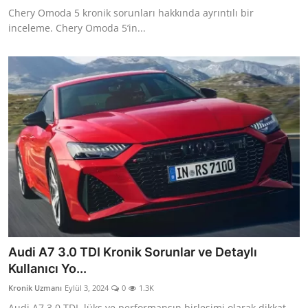
Chery Omoda 5 kronik sorunları hakkında ayrıntılı bir
inceleme. Chery Omoda 5’in...
Audi A7 3.0 TDI Kronik Sorunlar ve Detaylı
Kullanıcı Yo...
Kronik Uzmanı
Eylül 3, 2024
0
1.3K
Audi A7 3.0 TDI, lüks ve performansın birleşimi olarak dikkat