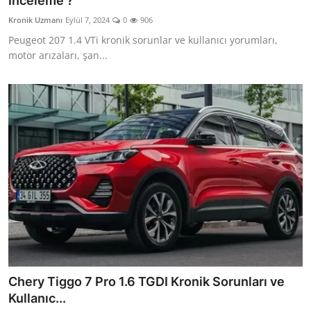
İnceleme ?
İkinci El & Alım-Satım
Kronik Uzmanı
Eylül 7, 2024
0
906
Peugeot 207 1.4 VTi kronik sorunlar ve kullanıcı yorumları,
Bakım & Arıza Çözümleri
motor arızaları, şan...
Elektrikli & Hibrit
Kiralama & Filo
Sürüş & Güvenlik
Lastik & Jant
Yağlar & Sıvılar
LPG & Yakıt
Elektrik & Akü
Chery Tiggo 7 Pro 1.6 TGDI Kronik Sorunları ve
Klima & Konfor
Kullanıc...