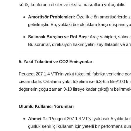
sürüş konforunu etkiler ve ekstra masraflara yol açabilir.
Amortisör Problemleri:
Özellikle ön amortisörlerde 
getirilmiştir. Bu, yoldaki bozukluklara karşı süspansiy
Salıncak Burçları ve Rot Başı:
Araç sahipleri, salınc
Bu sorunlar, direksiyon hâkimiyetini zayıflatabilir ve ar
5. Yakıt Tüketimi ve CO2 Emisyonları
Peugeot 207 1.4 VTi'nin yakıt tüketimi, fabrika verilerine göre
civarındadır. Ortalama yakıt tüketimi ise 6.3-6.5 litre/100 km
değerlerin çoğu zaman 9-10 litreye kadar çıktığını belirtm
Olumlu Kullanıcı Yorumları
Ahmet T.:
"Peugeot 207 1.4 VTi'yi yaklaşık 5 yıldır k
günlük şehir içi kullanım için yeterli bir performans sun