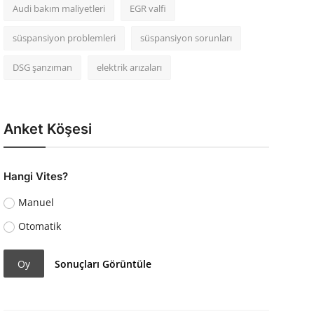
Audi bakım maliyetleri
EGR valfi
süspansiyon problemleri
süspansiyon sorunları
DSG şanzıman
elektrik arızaları
Anket Köşesi
Hangi Vites?
Manuel
Otomatik
Oy
Sonuçları Görüntüle