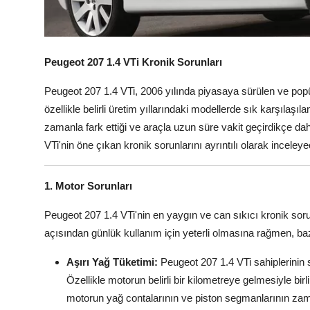
Aydınlatma & Görüş
Şanzıman & Aktarma
Peugeot 207 1.4 VTi Kronik Sorunları
Dizel Sistemler
Peugeot 207 1.4 VTi, 2006 yılında piyasaya sürülen ve popü
Multimedya & Elektronik
özellikle belirli üretim yıllarındaki modellerde sık karşılaşıl
zamanla fark ettiği ve araçla uzun süre vakit geçirdikçe da
VTi'nin öne çıkan kronik sorunlarını ayrıntılı olarak inceleye
1. Motor Sorunları
Peugeot 207 1.4 VTi'nin en yaygın ve can sıkıcı kronik soru
açısından günlük kullanım için yeterli olmasına rağmen, baz
Aşırı Yağ Tüketimi:
Peugeot 207 1.4 VTi sahiplerinin s
Özellikle motorun belirli bir kilometreye gelmesiyle bir
motorun yağ contalarının ve piston segmanlarının zam