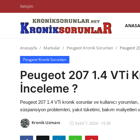
İletişim
ANASA
Anasayfa
Anasayfa
Markalar
Peugeot Kronik Sorunları
Peugeot 20
Markalar
Peugeot Kronik Sorunları
İletişim
Peugeot 207 1.4 VTi Kr
Trafik & Cezalar
İnceleme ?
Sigorta & Kasko
Peugeot 207 1.4 VTi kronik sorunlar ve kullanıcı yorumları, 
Vergi & ÖTV & MTV
süspansiyon problemleri, yakıt tüketimi, bakım maliyetleri v
Muayene & Ruhsat
Kronik Uzmanı
Eylül 7, 2024 - 15:30
Sorgulamalar