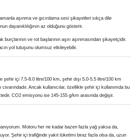
zamanla aşınma ve gıcırdama sesi şikayetleri sıkça dile
onun dayanıklılığının az olduğunu gösterir.
ak burçlarının ve rot başlarının aşırı aşınmasından şikayetçidir.
acın yol tutuşunu olumsuz etkileyebilir.
 şehir içi 7.5-8.0 litre/100 km, şehir dışı 5.0-5.5 litre/100 km
 civarındadır. Ancak kullanıcılar, özellikle şehir içi kullanımda bu
ektedir. CO2 emisyonu ise 145-155 g/km arasında değişir.
ullanıyorum. Motoru her ne kadar bazen fazla yağ yaksa da,
uyor. Şehir içi trafiğinde yakıt tüketimi biraz fazla olsa da, uzun