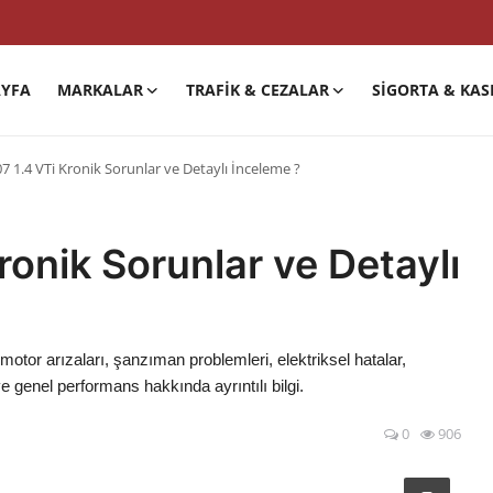
YFA
MARKALAR
TRAFIK & CEZALAR
SIGORTA & KAS
7 1.4 VTi Kronik Sorunlar ve Detaylı İnceleme ?
onik Sorunlar ve Detaylı
motor arızaları, şanzıman problemleri, elektriksel hatalar,
e genel performans hakkında ayrıntılı bilgi.
0
906