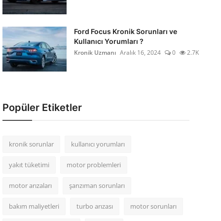
Ford Focus Kronik Sorunları ve
Kullanıcı Yorumları ?
Kronik Uzmanı
Aralık 16, 2024
0
2.7K
Popüler Etiketler
kronik sorunlar
kullanıcı yorumları
yakıt tüketimi
motor problemleri
motor arızaları
şanzıman sorunları
bakım maliyetleri
turbo arızası
motor sorunları