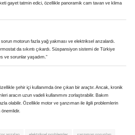
ti gayet tatmin edici, özellikle panoramik cam tavan ve klima
 sorun motorun fazla yağ yakması ve elektriksel arızalardı.
ermostat da sıkıntı çıkardı. Süspansiyon sistemi de Türkiye
ses ve sorunlar yaşadım."
ellikle şehir içi kullanımda öne çıkan bir araçtır. Ancak, kronik
leri aracın uzun vadeli kullanımını zorlaştırabilir. Bakım
la olabilir. Özellikle motor ve şanzıman ile ilgili problemlerin
 önemlidir.
or arızaları
elektriksel problemler
şanzıman sorunları