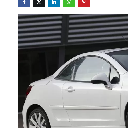
İkinci El & Alım-Satım
Bakım & Arıza Çözümleri
Elektrikli & Hibrit
Kiralama & Filo
Sürüş & Güvenlik
Lastik & Jant
Yağlar & Sıvılar
LPG & Yakıt
Elektrik & Akü
Klima & Konfor