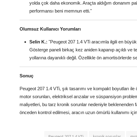
yolda çok daha ekonomik. Araçta aldığım donanım pake
performansı beni memnun etti."
Olumsuz Kullanıcı Yorumları
Selin K.:
"Peugeot 207 1.4 VTi aracımla ilgili en büyük
Gösterge paneli birkaç kez aniden kapanıp açıldı ve t
yollarına dayanıklı değil. Özellikle ön amortisörlerde 
Sonuç
Peugeot 207 1.4 VTi, şık tasarımı ve kompakt boyutları ile öz
motor sorunları, elektriksel arızalar ve süspansiyon problem
maliyetleri, bu tarz kronik sorunlar nedeniyle beklenenden faz
önceden kontrol edilmesi, aracın uzun ömürlü kullanımı için
Peugeot 207 1.4 VTi
kronik sorunlar
mot