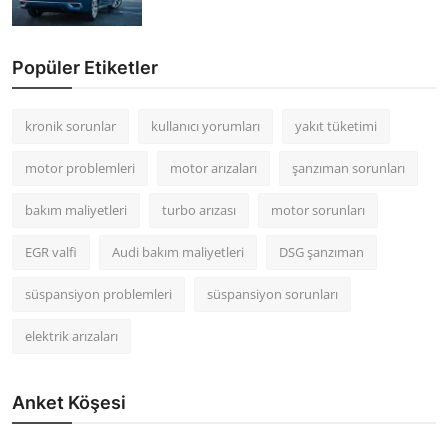
Popüler Etiketler
kronik sorunlar
kullanıcı yorumları
yakıt tüketimi
motor problemleri
motor arızaları
şanzıman sorunları
bakım maliyetleri
turbo arızası
motor sorunları
EGR valfi
Audi bakım maliyetleri
DSG şanzıman
süspansiyon problemleri
süspansiyon sorunları
elektrik arızaları
Anket Köşesi