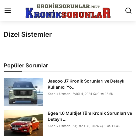
Dizel Sistemler
Anasayfa
Markalar
Popüler Sorunlar
İletişim
Trafik & Cezalar
Jaecoo J7 Kronik Sorunları ve Detaylı
Kullanıcı Yo...
Sigorta & Kasko
Kronik Uzmanı
Eylül 4, 2024
0
15.6K
Vergi & ÖTV & MTV
Egea 1.6 Multijet Tüm Kronik Sorunları ve
Muayene & Ruhsat
Detaylı ...
Kronik Uzmanı
Ağustos 31, 2024
1
11.4K
Sorgulamalar