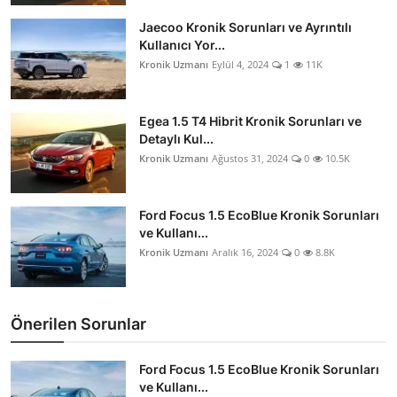
İkinci El & Alım-Satım
Jaecoo Kronik Sorunları ve Ayrıntılı
Kullanıcı Yor...
Bakım & Arıza Çözümleri
Kronik Uzmanı
Eylül 4, 2024
1
11K
Elektrikli & Hibrit
Egea 1.5 T4 Hibrit Kronik Sorunları ve
Detaylı Kul...
Kiralama & Filo
Kronik Uzmanı
Ağustos 31, 2024
0
10.5K
Sürüş & Güvenlik
Ford Focus 1.5 EcoBlue Kronik Sorunları
Lastik & Jant
ve Kullanı...
Kronik Uzmanı
Aralık 16, 2024
0
8.8K
Yağlar & Sıvılar
LPG & Yakıt
Önerilen Sorunlar
Elektrik & Akü
Ford Focus 1.5 EcoBlue Kronik Sorunları
Klima & Konfor
ve Kullanı...