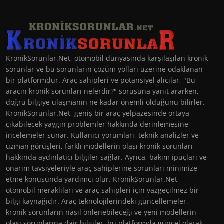
KronikSorunlar.Net, otomobil dünyasında karşılaşılan kronik
sorunlar ve bu sorunların çözüm yolları üzerine odaklanan
bir platformdur. Araç sahipleri ve potansiyel alıcılar, "Bu
aracın kronik sorunları nelerdir?" sorusuna yanıt ararken,
doğru bilgiye ulaşmanın ne kadar önemli olduğunu bilirler.
KronikSorunlar.Net, geniş bir araç yelpazesinde ortaya
çıkabilecek yaygın problemler hakkında derinlemesine
incelemeler sunar. Kullanıcı yorumları, teknik analizler ve
uzman görüşleri, farklı modellerin olası kronik sorunları
hakkında aydınlatıcı bilgiler sağlar. Ayrıca, bakım ipuçları ve
onarım tavsiyeleriyle araç sahiplerine sorunları minimize
etme konusunda yardımcı olur. KronikSorunlar.Net,
otomobil meraklıları ve araç sahipleri için vazgeçilmez bir
bilgi kaynağıdır. Araç teknolojilerindeki güncellemeler,
kronik sorunların nasıl önlenebileceği ve yeni modellerin
olası sorunlarına dair bilgiler, bu platformda güncel olarak