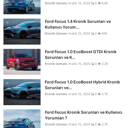
Kronik Uzmanı
Aralık 16, 2024
0
8.8K
Aydınlatma & Görüş
Şanzıman & Aktarma
Ford Focus 1.4 Kronik Sorunları ve
Kullanıcı Yorum...
Dizel Sistemler
Kronik Uzmanı
Aralık 16, 2024
0
834
Multimedya & Elektronik
Ford Focus 1.0 EcoBoost GTDi Kronik
Sorunları ve K...
Kronik Uzmanı
Aralık 16, 2024
0
3.2K
Ford Focus 1.0 EcoBoost Hybrid Kronik
Sorunları ve...
Kronik Uzmanı
Aralık 16, 2024
0
3.7K
Ford Focus Kronik Sorunları ve Kullanıcı
Yorumları ?
Kronik Uzmanı
Aralık 16, 2024
0
2.7K