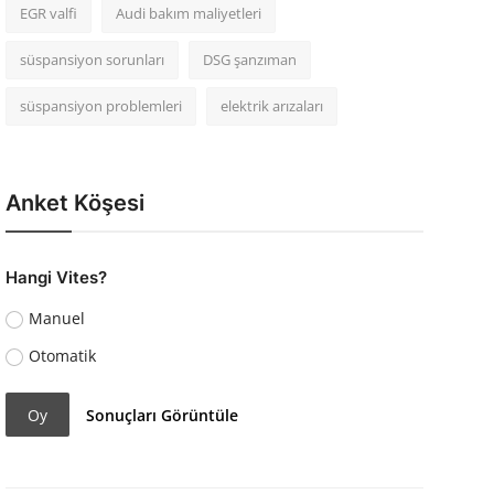
EGR valfi
Audi bakım maliyetleri
süspansiyon sorunları
DSG şanzıman
süspansiyon problemleri
elektrik arızaları
Anket Köşesi
Hangi Vites?
Manuel
Otomatik
Oy
Sonuçları Görüntüle