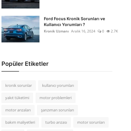
Ford Focus Kronik Sorunları ve
Kullanıcı Yorumları ?
Kronik Uzmanı
Aralık 16, 2024
0
2.7K
Popüler Etiketler
kronik sorunlar
kullanıcı yorumları
yakıt tüketimi
motor problemleri
motor arızaları
şanzıman sorunları
bakım maliyetleri
turbo arızası
motor sorunları