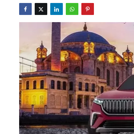
İkinci El & Alım-Satım
Bakım & Arıza Çözümleri
Elektrikli & Hibrit
Kiralama & Filo
Sürüş & Güvenlik
Lastik & Jant
Yağlar & Sıvılar
LPG & Yakıt
Elektrik & Akü
Klima & Konfor