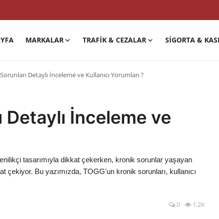
YFA
MARKALAR
TRAFIK & CEZALAR
SIGORTA & KAS
orunları Detaylı İnceleme ve Kullanıcı Yorumları ?
 Detaylı İnceleme ve
yenilikçi tasarımıyla dikkat çekerken, kronik sorunlar yaşayan
kkat çekiyor. Bu yazımızda, TOGG'un kronik sorunları, kullanıcı
0
1.2K