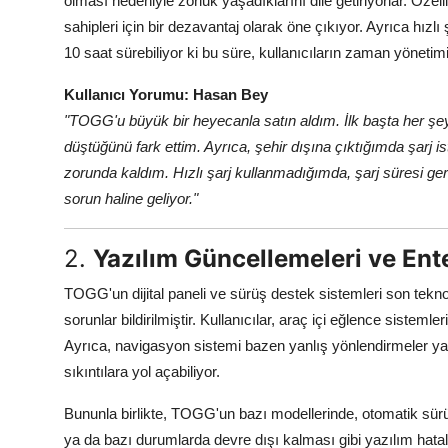
olması nedeniyle zorluk yaşadıklarını dile getiriyorlar. Öze
sahipleri için bir dezavantaj olarak öne çıkıyor. Ayrıca hızl
10 saat sürebiliyor ki bu süre, kullanıcıların zaman yönetimi
Kullanıcı Yorumu: Hasan Bey
"TOGG'u büyük bir heyecanla satın aldım. İlk başta her şe
düştüğünü fark ettim. Ayrıca, şehir dışına çıktığımda şarj 
zorunda kaldım. Hızlı şarj kullanmadığımda, şarj süresi g
sorun haline geliyor."
2.
Yazılım Güncellemeleri ve Ent
TOGG'un dijital paneli ve sürüş destek sistemleri son tekno
sorunlar bildirilmiştir. Kullanıcılar, araç içi eğlence sistem
Ayrıca, navigasyon sistemi bazen yanlış yönlendirmeler yap
sıkıntılara yol açabiliyor.
Bununla birlikte, TOGG'un bazı modellerinde, otomatik sürü
ya da bazı durumlarda devre dışı kalması gibi yazılım hataları