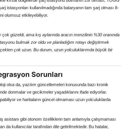
llikle kırsal bölgelerde şarj istasyonu bulmanın zor olması, TOGG
ı şarj istasyonları kullanılmadığında bataryanın tam şarj olması 8-
ni olumsuz etkileyebiliyor.
y çok güzeldi, ama kış aylarında aracın menzilinin %30 oranında
istasyonu bulmak zor oldu ve planladığım rotayı değiştirmek
erçekten çok uzun. Bu durum, uzun yolculuklarımda büyük bir
egrasyon Sorunları
loji olsa da, yazılım güncellemeleri konusunda bazı kronik
lerinde donmalar ve gecikmeler yaşadıklarını ifade ediyorlar.
abiliyor ve haritaların güncel olmaması uzun yolculuklarda
ş asistanı gibi otonom özelliklerin tam anlamıyla çalışmaması
 da kullanıcılar tarafından dile getirilmektedir. Bu hatalar,