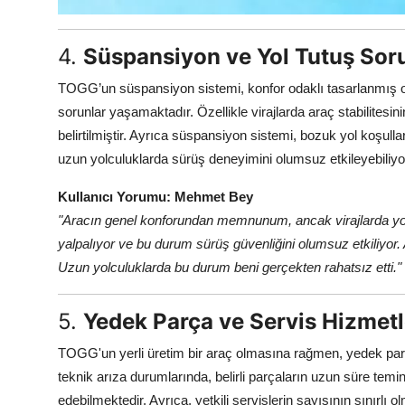
4.
Süspansiyon ve Yol Tutuş Soru
TOGG’un süspansiyon sistemi, konfor odaklı tasarlanmış o
sorunlar yaşamaktadır. Özellikle virajlarda araç stabilites
belirtilmiştir. Ayrıca süspansiyon sistemi, bozuk yol koşulla
uzun yolculuklarda sürüş deneyimini olumsuz etkileyebiliyo
Kullanıcı Yorumu: Mehmet Bey
"Aracın genel konforundan memnunum, ancak virajlarda yol 
yalpalıyor ve bu durum sürüş güvenliğini olumsuz etkiliyor. 
Uzun yolculuklarda bu durum beni gerçekten rahatsız etti."
5.
Yedek Parça ve Servis Hizmetl
TOGG'un yerli üretim bir araç olmasına rağmen, yedek parça
teknik arıza durumlarında, belirli parçaların uzun süre temin 
edebilmektedir. Ayrıca, yetkili servislerin sayısının sınırl