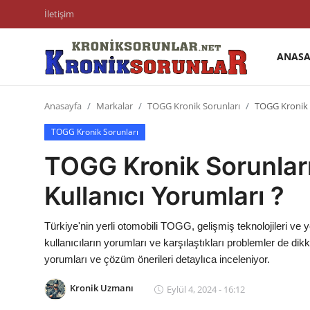
İletişim
ANASA
Anasayfa
Anasayfa
Markalar
TOGG Kronik Sorunları
TOGG Kronik S
Markalar
TOGG Kronik Sorunları
İletişim
TOGG Kronik Sorunları
Trafik & Cezalar
Kullanıcı Yorumları ?
Sigorta & Kasko
Türkiye'nin yerli otomobili TOGG, gelişmiş teknolojileri ve 
Vergi & ÖTV & MTV
kullanıcıların yorumları ve karşılaştıkları problemler de di
yorumları ve çözüm önerileri detaylıca inceleniyor.
Muayene & Ruhsat
Kronik Uzmanı
Eylül 4, 2024 - 16:12
Sorgulamalar