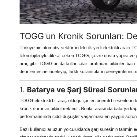
Aydınlatma & Görüş
Şanzıman & Aktarma
Dizel Sistemler
TOGG'un Kronik Sorunları: De
Multimedya & Elektronik
Türkiye'nin otomotiv sektöründeki ilk yerli elektrikli aracı 
teknolojileriyle dikkat çeken TOGG, çevre dostu yapısı ve 
araç gibi, TOGG'un da kullanıcılar tarafından bildirilen bazı
derinlemesine inceleyip, farklı kullanıcıların deneyimlerini 
1.
Batarya ve Şarj Süresi Sorunla
TOGG elektrikli bir araç olduğu için en önemli bileşenlerinden 
kronik sorunlar bildirilmektedir. Bunlar arasında batarya 
performansında ciddi düşüşler yaşanması en yaygın sorunla
Bazı kullanıcılar uzun yolculuklarda şarj süresinin tahmin e