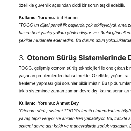
özellikle güvenlik açısından ciddi bir sorun teşkil edebilir.
Kullanıcı Yorumu: Elif Hanım
"TOGG'un dijital paneli ilk başlarda çok etkileyiciydi, a
bazen beni yanlış yollara yönlendiriyor ve sürekli güncellem
şekilde müdahale edemedim. Bu durum uzun yolculuklarda g
3.
Otonom Sürüş Sistemlerinde D
TOGG, gelişmiş otonom sürüş teknolojileri ile öne çıkan bi
yaşanan problemlerden bahsetmekte. Özellikle, yoğun traf
frenleme yapması gibi sorunlar bildirilmiştir. Bu tip durumlar
takip sisteminde zaman zaman devre dışı kalma sorunları
Kullanıcı Yorumu: Ahmet Bey
"Otonom sürüş sistemi TOGG'u tercih etmemdeki en büyük ne
yavaş tepki veriyor ve aniden fren yapabiliyor. Bu, trafikte s
sistemi devre dışı kaldı ve manevralarda zorluk yaşadım. B