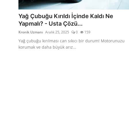
İkinci El & Alım-Satım
Yağ Çubuğu Kırıldı İçinde Kaldı Ne
Bakım & Arıza Çözümleri
Yapmalı? - Usta Çözü...
Kronik Uzmanı
Aralık 25, 2025
0
159
Elektrikli & Hibrit
Yağ çubuğu kırılması can sıkıcı bir durum! Motorunuzu
Kiralama & Filo
korumak ve daha büyük arız...
Sürüş & Güvenlik
Lastik & Jant
Yağlar & Sıvılar
LPG & Yakıt
Elektrik & Akü
Klima & Konfor