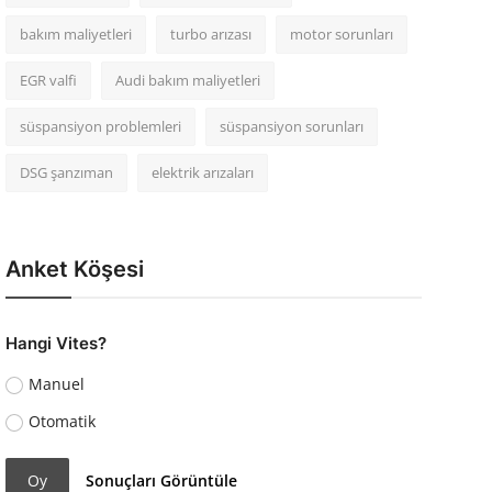
bakım maliyetleri
turbo arızası
motor sorunları
EGR valfi
Audi bakım maliyetleri
süspansiyon problemleri
süspansiyon sorunları
DSG şanzıman
elektrik arızaları
Anket Köşesi
Hangi Vites?
Manuel
Otomatik
Oy
Sonuçları Görüntüle