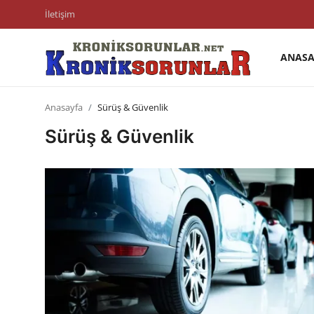
İletişim
ANASA
Anasayfa
Anasayfa
Sürüş & Güvenlik
Markalar
Sürüş & Güvenlik
İletişim
Trafik & Cezalar
Sigorta & Kasko
Vergi & ÖTV & MTV
Muayene & Ruhsat
Sorgulamalar