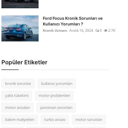
Ford Focus Kronik Sorunları ve
Kullanıcı Yorumları ?
Kronik Uzmanı
Aralık 16, 2024
0
2.7K
Popüler Etiketler
kronik sorunlar
kullanıcı yorumları
yakıt tüketimi
motor problemleri
motor arızaları
şanzıman sorunları
bakım maliyetleri
turbo arızası
motor sorunları