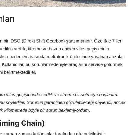
ları
n biri DSG (Direkt Shift Gearbox) şanzımanıdır. Özellikle 7 ileri
ilen sertlik, titreme ve bazen aniden vites geçişlerinin
aşlıca nedenleri arasında mekatronik ünitesinde yaşanan arızalar
Kullanıcılar, bu sorunlar nedeniyle araçlarını servise götürmek
i belirtmektedirler.
 vites geçişlerinde sertlik ve titreme hissetmeye başladım.
 söylediler. Sorunun garantiden çözülebileceği söylendi, ancak
şük kilometrede böyle bir sorun beklemiyordum.
Timing Chain)
e zaman zaman kullanıcılar tarafından dile getirilmiştir.