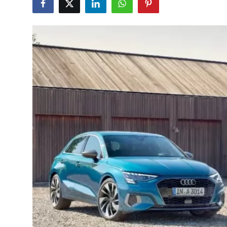
İkinci El & Alım-Satım
Bakım & Arıza Çözümleri
Elektrikli & Hibrit
Kiralama & Filo
Sürüş & Güvenlik
Lastik & Jant
Yağlar & Sıvılar
LPG & Yakıt
Elektrik & Akü
Klima & Konfor