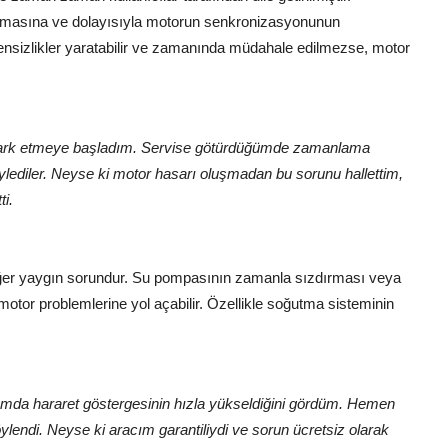
in kaymasına ve dolayısıyla motorun senkronizasyonunun
nsizlikler yaratabilir ve zamanında müdahale edilmezse, motor
si fark etmeye başladım. Servise götürdüğümde zamanlama
öylediler. Neyse ki motor hasarı oluşmadan bu sorunu hallettim,
i.
diğer yaygın sorundur. Su pompasının zamanla sızdırması veya
tor problemlerine yol açabilir. Özellikle soğutma sisteminin
ğımda hararet göstergesinin hızla yükseldiğini gördüm. Hemen
endi. Neyse ki aracım garantiliydi ve sorun ücretsiz olarak