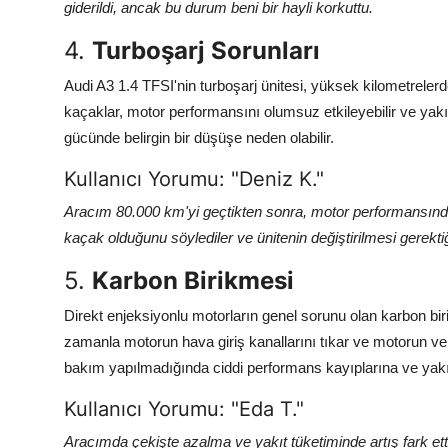
giderildi, ancak bu durum beni bir hayli korkuttu.
4.
Turboşarj Sorunları
Audi A3 1.4 TFSI'nin turboşarj ünitesi, yüksek kilometrelerd
kaçaklar, motor performansını olumsuz etkileyebilir ve yakı
gücünde belirgin bir düşüşe neden olabilir.
Kullanıcı Yorumu: "Deniz K."
Aracım 80.000 km'yi geçtikten sonra, motor performansında b
kaçak olduğunu söylediler ve ünitenin değiştirilmesi gerektiğ
5.
Karbon Birikmesi
Direkt enjeksiyonlu motorların genel sorunu olan karbon bir
zamanla motorun hava giriş kanallarını tıkar ve motorun veri
bakım yapılmadığında ciddi performans kayıplarına ve yakıt 
Kullanıcı Yorumu: "Eda T."
Aracımda çekişte azalma ve yakıt tüketiminde artış fark ett