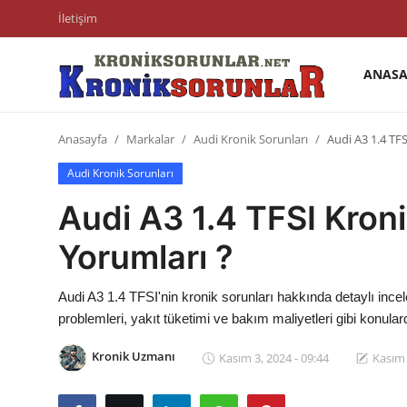
İletişim
ANASA
Anasayfa
Anasayfa
Markalar
Audi Kronik Sorunları
Audi A3 1.4 TFS
Markalar
Audi Kronik Sorunları
İletişim
Audi A3 1.4 TFSI Kroni
Trafik & Cezalar
Yorumları ?
Sigorta & Kasko
Audi A3 1.4 TFSI'nin kronik sorunları hakkında detaylı inc
Vergi & ÖTV & MTV
problemleri, yakıt tüketimi ve bakım maliyetleri gibi konular
Muayene & Ruhsat
Kronik Uzmanı
Kasım 3, 2024 - 09:44
Kasım 
Sorgulamalar