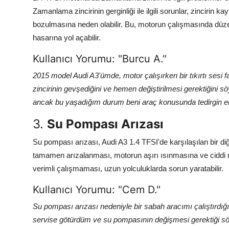
Zamanlama zincirinin gerginliği ile ilgili sorunlar, zincir
bozulmasına neden olabilir. Bu, motorun çalışmasında düze
hasarına yol açabilir.
Kullanıcı Yorumu: "Burcu A."
2015 model Audi A3'ümde, motor çalışırken bir tıkırtı se
zincirinin gevşediğini ve hemen değiştirilmesi gerektiğini s
ancak bu yaşadığım durum beni araç konusunda tedirgin ett
3.
Su Pompası Arızası
Su pompası arızası, Audi A3 1.4 TFSI'de karşılaşılan bir 
tamamen arızalanması, motorun aşırı ısınmasına ve ciddi mo
verimli çalışmaması, uzun yolculuklarda sorun yaratabilir.
Kullanıcı Yorumu: "Cem D."
Su pompası arızası nedeniyle bir sabah aracımı çalıştırdı
servise götürdüm ve su pompasının değişmesi gerektiği söyl