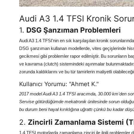
Aydınlatma & Görüş
Audi A3 1.4 TFSI Kronik Sorun
Şanzıman & Aktarma
1.
DSG Şanzıman Problemleri
Dizel Sistemler
Audi A3 1.4 TFSI'nin en sık karşılaşılan kronik sorunlarında
Multimedya & Elektronik
DSG şanzıman kullanan modellerde, vites geçişlerinde hissed
gecikmesi gibi problemler rapor edilmiştir. Bu sorunların b
ve kavrama (clutch) sistemindeki aşınmalar bulunmaktadır. 
zorunda kaldıklarını ve bu tür tamirlerin maliyetli olabileceğin
Kullanıcı Yorumu: "Ahmet K."
2017 model Audi A3 1.4 TFSI aracımda, 30.000 km'den sonra
Servise götürdüğümde mekatronik ünitesinde sorun olduğunu
bu durum beni hayal kırıklığına uğrattı çünkü bu kadar dü
2.
Zincirli Zamanlama Sistemi (
1.4 TFSI motorlarda zamanlama zinciri ile ilgili problemler d