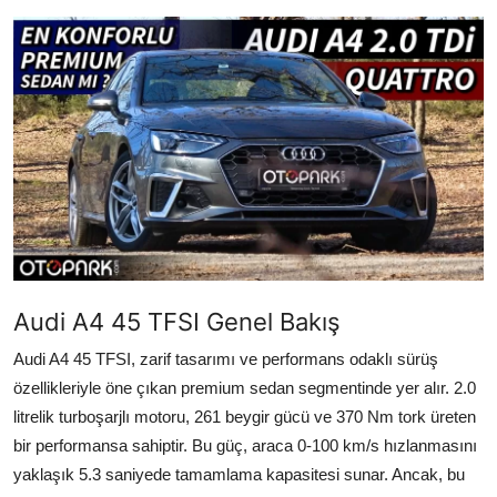
İkinci El & Alım-Satım
Bakım & Arıza Çözümleri
Elektrikli & Hibrit
Kiralama & Filo
Sürüş & Güvenlik
Lastik & Jant
Audi A4 45 TFSI Genel Bakış
Yağlar & Sıvılar
Audi A4 45 TFSI, zarif tasarımı ve performans odaklı sürüş
LPG & Yakıt
özellikleriyle öne çıkan premium sedan segmentinde yer alır. 2.0
litrelik turboşarjlı motoru, 261 beygir gücü ve 370 Nm tork üreten
Elektrik & Akü
bir performansa sahiptir. Bu güç, araca 0-100 km/s hızlanmasını
Klima & Konfor
yaklaşık 5.3 saniyede tamamlama kapasitesi sunar. Ancak, bu