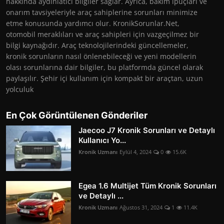
hakkında aydınlatıcı bilgiler sağlar. Ayrıca, bakım ipuçları ve
onarım tavsiyeleriyle araç sahiplerine sorunları minimize
etme konusunda yardımcı olur. KronikSorunlar.Net,
otomobil meraklıları ve araç sahipleri için vazgeçilmez bir
bilgi kaynağıdır. Araç teknolojilerindeki güncellemeler,
kronik sorunların nasıl önlenebileceği ve yeni modellerin
olası sorunlarına dair bilgiler, bu platformda güncel olarak
paylaşılır. Şehir içi kullanım için kompakt bir araçtan, uzun
yolculuk
En Çok Görüntülenen Gönderiler
Jaecoo J7 Kronik Sorunları ve Detaylı
Kullanıcı Yo...
Kronik Uzmanı
Eylül 4, 2024
0
15.6K
Egea 1.6 Multijet Tüm Kronik Sorunları
ve Detaylı ...
Kronik Uzmanı
Ağustos 31, 2024
1
11.4K