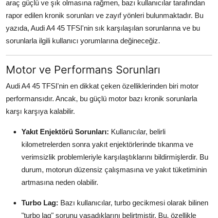
araç güçlü ve şık olmasına rağmen, bazı kullanıcılar tarafından
Aydınlatma & Görüş
rapor edilen kronik sorunları ve zayıf yönleri bulunmaktadır. Bu
yazıda, Audi A4 45 TFSI'nin sık karşılaşılan sorunlarına ve bu
Şanzıman & Aktarma
sorunlarla ilgili kullanıcı yorumlarına değineceğiz.
Dizel Sistemler
Motor ve Performans Sorunları
Multimedya & Elektronik
Audi A4 45 TFSI'nin en dikkat çeken özelliklerinden biri motor
performansıdır. Ancak, bu güçlü motor bazı kronik sorunlarla
karşı karşıya kalabilir.
Yakıt Enjektörü Sorunları:
Kullanıcılar, belirli
kilometrelerden sonra yakıt enjektörlerinde tıkanma ve
verimsizlik problemleriyle karşılaştıklarını bildirmişlerdir. Bu
durum, motorun düzensiz çalışmasına ve yakıt tüketiminin
artmasına neden olabilir.
Turbo Lag:
Bazı kullanıcılar, turbo gecikmesi olarak bilinen
"turbo lag" sorunu yaşadıklarını belirtmiştir. Bu, özellikle