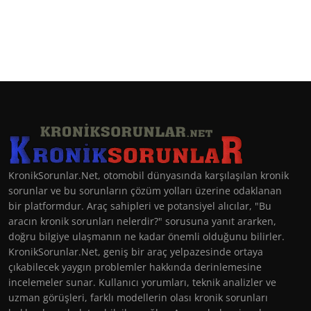
KronikSorunlar.Net, otomobil dünyasında karşılaşılan kronik
sorunlar ve bu sorunların çözüm yolları üzerine odaklanan
bir platformdur. Araç sahipleri ve potansiyel alıcılar, "Bu
aracın kronik sorunları nelerdir?" sorusuna yanıt ararken,
doğru bilgiye ulaşmanın ne kadar önemli olduğunu bilirler.
KronikSorunlar.Net, geniş bir araç yelpazesinde ortaya
çıkabilecek yaygın problemler hakkında derinlemesine
incelemeler sunar. Kullanıcı yorumları, teknik analizler ve
uzman görüşleri, farklı modellerin olası kronik sorunları