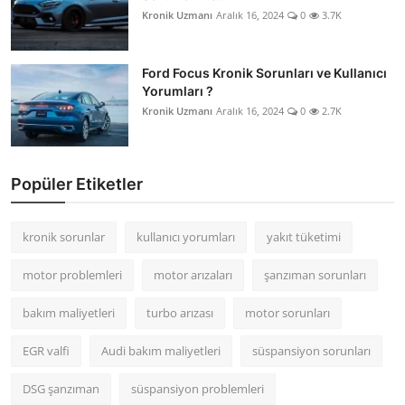
Kronik Uzmanı
Aralık 16, 2024
0
3.7K
Ford Focus Kronik Sorunları ve Kullanıcı
Yorumları ?
Kronik Uzmanı
Aralık 16, 2024
0
2.7K
Popüler Etiketler
kronik sorunlar
kullanıcı yorumları
yakıt tüketimi
motor problemleri
motor arızaları
şanzıman sorunları
bakım maliyetleri
turbo arızası
motor sorunları
EGR valfi
Audi bakım maliyetleri
süspansiyon sorunları
DSG şanzıman
süspansiyon problemleri