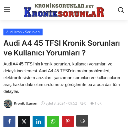
Audi Kronik Sorunları
Anasayfa
Audi A4 45 TFSI Kronik Sorunları
Markalar
ve Kullanıcı Yorumları ?
İletişim
Audi A4 45 TFSI'nin kronik sorunları, kullanıcı yorumları ve
detaylı incelemesi. Audi A4 45 TFSI'nin motor problemleri,
Trafik & Cezalar
elektronik sistem arızaları, şanzıman sorunları ve kullanıcıların
araç hakkındaki olumlu-olumsuz görüşleri ile bu araca dair tüm
Sigorta & Kasko
detaylar.
Vergi & ÖTV & MTV
Kronik Uzmanı
Eylül 3, 2024 - 09:52
0
1.6K
Muayene & Ruhsat
Sorgulamalar