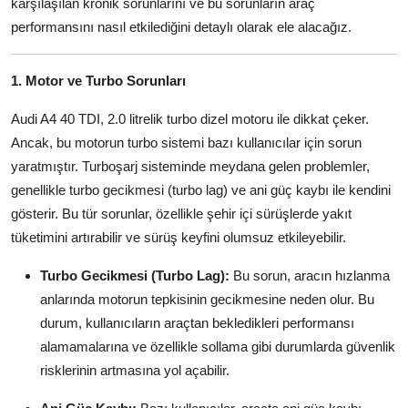
karşılaşılan kronik sorunlarını ve bu sorunların araç
Aydınlatma & Görüş
performansını nasıl etkilediğini detaylı olarak ele alacağız.
Şanzıman & Aktarma
1. Motor ve Turbo Sorunları
Dizel Sistemler
Audi A4 40 TDI, 2.0 litrelik turbo dizel motoru ile dikkat çeker.
Multimedya & Elektronik
Ancak, bu motorun turbo sistemi bazı kullanıcılar için sorun
yaratmıştır. Turboşarj sisteminde meydana gelen problemler,
genellikle turbo gecikmesi (turbo lag) ve ani güç kaybı ile kendini
gösterir. Bu tür sorunlar, özellikle şehir içi sürüşlerde yakıt
tüketimini artırabilir ve sürüş keyfini olumsuz etkileyebilir.
Turbo Gecikmesi (Turbo Lag):
Bu sorun, aracın hızlanma
anlarında motorun tepkisinin gecikmesine neden olur. Bu
durum, kullanıcıların araçtan bekledikleri performansı
alamamalarına ve özellikle sollama gibi durumlarda güvenlik
risklerinin artmasına yol açabilir.