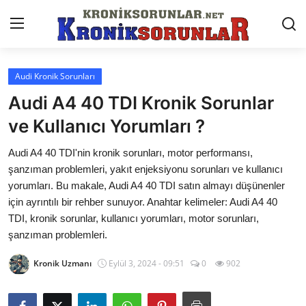
Audi Kronik Sorunları
Anasayfa
Audi A4 40 TDI Kronik Sorunlar
Markalar
ve Kullanıcı Yorumları ?
İletişim
Audi A4 40 TDI'nin kronik sorunları, motor performansı,
şanzıman problemleri, yakıt enjeksiyonu sorunları ve kullanıcı
Trafik & Cezalar
yorumları. Bu makale, Audi A4 40 TDI satın almayı düşünenler
için ayrıntılı bir rehber sunuyor. Anahtar kelimeler: Audi A4 40
Sigorta & Kasko
TDI, kronik sorunlar, kullanıcı yorumları, motor sorunları,
şanzıman problemleri.
Vergi & ÖTV & MTV
Kronik Uzmanı
Eylül 3, 2024 - 09:51
0
902
Muayene & Ruhsat
Sorgulamalar