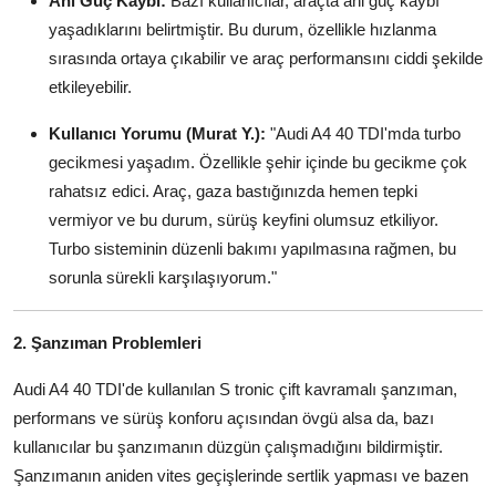
Ani Güç Kaybı:
Bazı kullanıcılar, araçta ani güç kaybı
yaşadıklarını belirtmiştir. Bu durum, özellikle hızlanma
sırasında ortaya çıkabilir ve araç performansını ciddi şekilde
etkileyebilir.
Kullanıcı Yorumu (Murat Y.):
"Audi A4 40 TDI'mda turbo
gecikmesi yaşadım. Özellikle şehir içinde bu gecikme çok
rahatsız edici. Araç, gaza bastığınızda hemen tepki
vermiyor ve bu durum, sürüş keyfini olumsuz etkiliyor.
Turbo sisteminin düzenli bakımı yapılmasına rağmen, bu
sorunla sürekli karşılaşıyorum."
2. Şanzıman Problemleri
Audi A4 40 TDI'de kullanılan S tronic çift kavramalı şanzıman,
performans ve sürüş konforu açısından övgü alsa da, bazı
kullanıcılar bu şanzımanın düzgün çalışmadığını bildirmiştir.
Şanzımanın aniden vites geçişlerinde sertlik yapması ve bazen