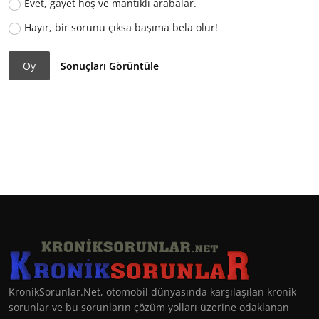
Evet, gayet hoş ve mantıklı arabalar.
Hayır, bir sorunu çıksa başıma bela olur!
Oy
Sonuçları Görüntüle
KronikSorunlar.Net, otomobil dünyasında karşılaşılan kronik
sorunlar ve bu sorunların çözüm yolları üzerine odaklanan