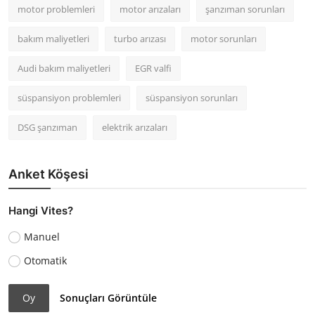
motor problemleri
motor arızaları
şanzıman sorunları
bakım maliyetleri
turbo arızası
motor sorunları
Audi bakım maliyetleri
EGR valfi
süspansiyon problemleri
süspansiyon sorunları
DSG şanzıman
elektrik arızaları
Anket Köşesi
Hangi Vites?
Manuel
Otomatik
Oy
Sonuçları Görüntüle