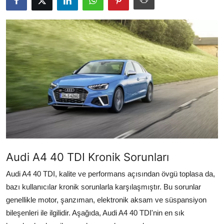
İkinci El & Alım-Satım
Bakım & Arıza Çözümleri
Elektrikli & Hibrit
Kiralama & Filo
Sürüş & Güvenlik
Lastik & Jant
Yağlar & Sıvılar
Audi A4 40 TDI Kronik Sorunları
LPG & Yakıt
Audi A4 40 TDI, kalite ve performans açısından övgü toplasa da,
bazı kullanıcılar kronik sorunlarla karşılaşmıştır. Bu sorunlar
Elektrik & Akü
genellikle motor, şanzıman, elektronik aksam ve süspansiyon
bileşenleri ile ilgilidir. Aşağıda, Audi A4 40 TDI'nin en sık
Klima & Konfor