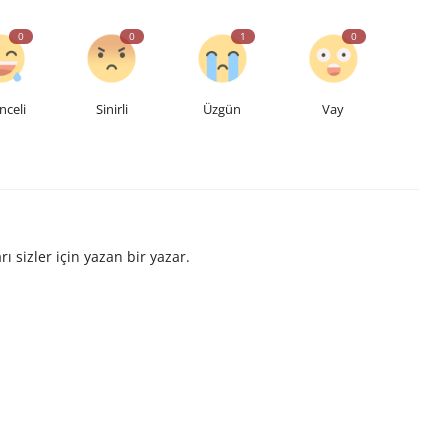
0
0
1
0
nceli
Sinirli
Üzgün
Vay
ı sizler için yazan bir yazar.