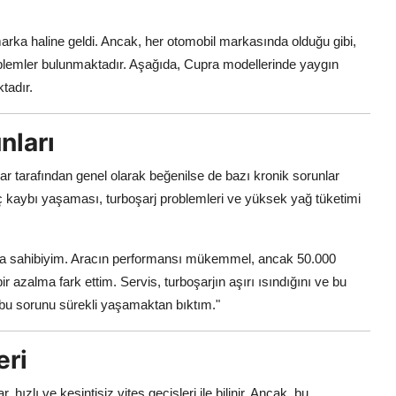
arka haline geldi. Ancak, her otomobil markasında olduğu gibi,
roblemler bulunmaktadır. Aşağıda, Cupra modellerinde yaygın
tadır.
nları
lar tarafından genel olarak beğenilse de bazı kronik sorunlar
kaybı yaşaması, turboşarj problemleri ve yüksek yağ tüketimi
a sahibiyim. Aracın performansı mükemmel, ancak 50.000
r azalma fark ettim. Servis, turboşarjın aşırı ısındığını ve bu
bu sorunu sürekli yaşamaktan bıktım."
eri
ızlı ve kesintisiz vites geçişleri ile bilinir. Ancak, bu