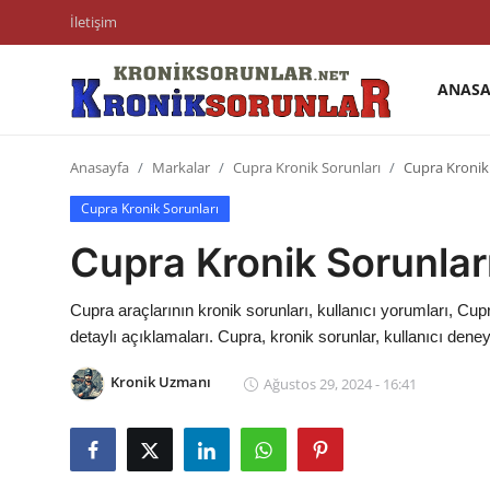
İletişim
ANASA
Anasayfa
Anasayfa
Markalar
Cupra Kronik Sorunları
Cupra Kronik 
Markalar
Cupra Kronik Sorunları
İletişim
Cupra Kronik Sorunları
Trafik & Cezalar
Cupra araçlarının kronik sorunları, kullanıcı yorumları, C
Sigorta & Kasko
detaylı açıklamaları. Cupra, kronik sorunlar, kullanıcı deney
Vergi & ÖTV & MTV
Kronik Uzmanı
Ağustos 29, 2024 - 16:41
Muayene & Ruhsat
Sorgulamalar