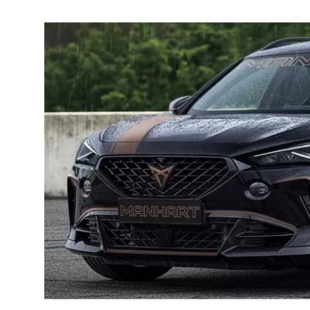
İkinci El & Alım-Satım
Bakım & Arıza Çözümleri
Elektrikli & Hibrit
Kiralama & Filo
Sürüş & Güvenlik
Lastik & Jant
Yağlar & Sıvılar
LPG & Yakıt
Elektrik & Akü
Klima & Konfor