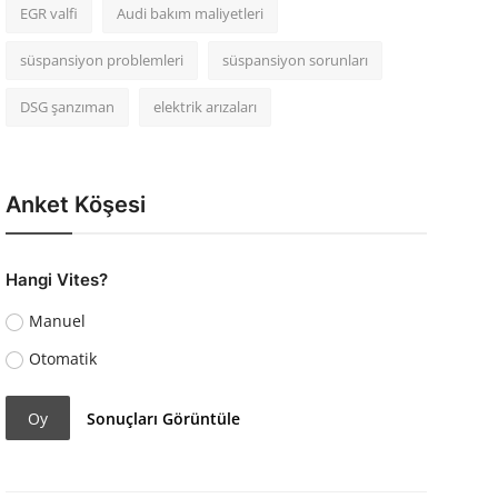
EGR valfi
Audi bakım maliyetleri
süspansiyon problemleri
süspansiyon sorunları
DSG şanzıman
elektrik arızaları
Anket Köşesi
Hangi Vites?
Manuel
Otomatik
Oy
Sonuçları Görüntüle