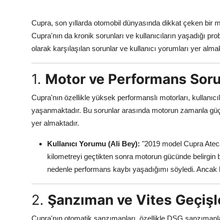
Aydınlatma & Görüş
Cupra, son yıllarda otomobil dünyasında dikkat çeken bir m
Şanzıman & Aktarma
Cupra'nın da kronik sorunları ve kullanıcıların yaşadığı p
olarak karşılaşılan sorunlar ve kullanıcı yorumları yer almak
Dizel Sistemler
1.
Motor ve Performans Soru
Multimedya & Elektronik
Cupra'nın özellikle yüksek performanslı motorları, kullanıcı
yaşanmaktadır. Bu sorunlar arasında motorun zamanla güç 
yer almaktadır.
Kullanıcı Yorumu (Ali Bey):
"2019 model Cupra Atec
kilometreyi geçtikten sonra motorun gücünde belirgin bi
nedenle performans kaybı yaşadığımı söyledi. Ancak 
2.
Şanzıman ve Vites Geçişl
Cupra'nın otomatik şanzımanları, özellikle DSG şanzımanlar, h