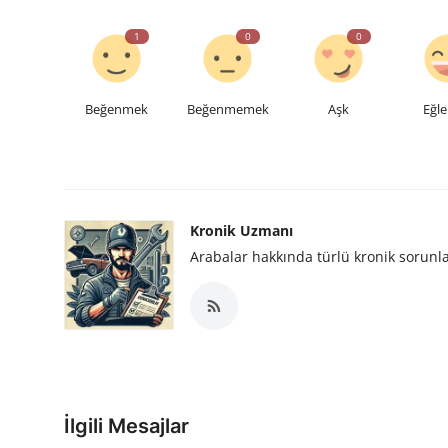
1
0
0
Beğenmek
Beğenmemek
Aşk
Eğle
Kronik Uzmanı
Arabalar hakkında türlü kronik sorunlar
İlgili Mesajlar