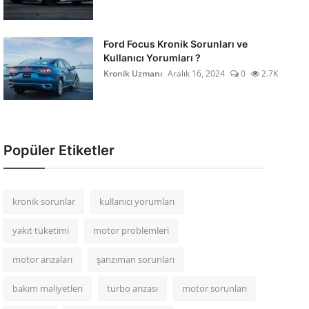
Ford Focus Kronik Sorunları ve
Kullanıcı Yorumları ?
Kronik Uzmanı
Aralık 16, 2024
0
2.7K
Popüler Etiketler
kronik sorunlar
kullanıcı yorumları
yakıt tüketimi
motor problemleri
motor arızaları
şanzıman sorunları
bakım maliyetleri
turbo arızası
motor sorunları