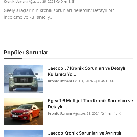
Kronik Uzmanı
Ağustos 29, 2024
0
1.8K
İkinci El & Alım-Satım
Geely araçlarının kronik sorunları nelerdir? Detaylı bir
inceleme ve kullanıcı y...
Bakım & Arıza Çözümleri
Elektrikli & Hibrit
Kiralama & Filo
Popüler Sorunlar
Sürüş & Güvenlik
Jaecoo J7 Kronik Sorunları ve Detaylı
Kullanıcı Yo...
Lastik & Jant
Kronik Uzmanı
Eylül 4, 2024
0
15.6K
Yağlar & Sıvılar
Egea 1.6 Multijet Tüm Kronik Sorunları ve
LPG & Yakıt
Detaylı ...
Kronik Uzmanı
Ağustos 31, 2024
1
11.4K
Elektrik & Akü
Klima & Konfor
Jaecoo Kronik Sorunları ve Ayrıntılı