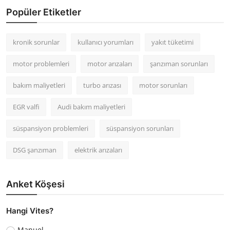
Popüler Etiketler
kronik sorunlar
kullanıcı yorumları
yakıt tüketimi
motor problemleri
motor arızaları
şanzıman sorunları
bakım maliyetleri
turbo arızası
motor sorunları
EGR valfi
Audi bakım maliyetleri
süspansiyon problemleri
süspansiyon sorunları
DSG şanzıman
elektrik arızaları
Anket Köşesi
Hangi Vites?
Manuel