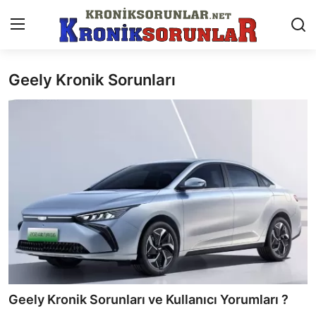
Geely Kronik Sorunları
Anasayfa
Markalar
İletişim
Trafik & Cezalar
Sigorta & Kasko
Vergi & ÖTV & MTV
Muayene & Ruhsat
Geely Kronik Sorunları ve Kullanıcı Yorumları ?
Sorgulamalar