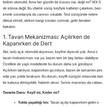
beliren otomobil. Ama her güzelin bir kusuru var, değil mi? MX-5
Aydınlatma & Görüş
de istisna değil. Bu ufaklık sürüş keyfiyle kalbinizi çalarken, bazı
kronik sorunlarıyla da canınızı sıkabilir. Test sürüşünde nelere
Şanzıman & Aktarma
dikkat etmeli, alırken hangi soruları sormalı, gelin beraber
Dizel Sistemler
bakalım.
1. Tavan Mekanizması: Açılırken de
Multimedya & Elektronik
Kapanırken de Dert
Abi, üstü açık otomobil alıyorsun, keyfine diyecek yok. Ama o
tavan mekanizması var ya, bazen tam bir baş belası olabiliyor.
Özellikle de yaşlı modellerde bu durum daha sık görülüyor.
Açılırken takılıyor, kapanırken gıcırdıyor, bazen de tamamen pes
edip yarı yolda bırakıyor. Bu durum, keyifli sürüşün ortasında tam
bir kabusa dönüşebilir, haberin olsun. Servis macerası da cabası.
Tavanla Dans: Keyif mi, Keder mi?
Yolda yaşattığı his:
Tavan açılıp kapanırken gelen o