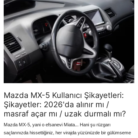
İkinci El & Alım-Satım
Bakım & Arıza Çözümleri
Elektrikli & Hibrit
Kiralama & Filo
Sürüş & Güvenlik
Lastik & Jant
Yağlar & Sıvılar
Mazda MX-5 Kullanıcı Şikayetleri:
Şikayetler: 2026'da alınır mı /
LPG & Yakıt
masraf açar mı / uzak durmalı mı?
Elektrik & Akü
Mazda MX-5, yani o efsanevi Miata... Hani şu rüzgarı
Klima & Konfor
saçlarınızda hissettiğiniz, her virajda yüzünüzde bir gülümseme