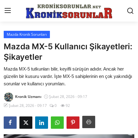
Mazda Kronik Sorunları
Anasayfa
Mazda MX-5 Kullanıcı Şikayetleri:
Markalar
Şikayetler
İletişim
Mazda MX-5 tutkunları bilir, keyifli sürüşün adıdır. Ancak her
güzelin bir kusuru vardır. İşte MX-5 sahiplerinin en çok yakındığı
Trafik & Cezalar
sorunlar ve kullanıcı yorumları.
Sigorta & Kasko
Kronik Uzmanı
Şubat 28, 2026 - 09:17
Şubat 28, 2026 - 09:17
0
92
Vergi & ÖTV & MTV
Muayene & Ruhsat
Sorgulamalar