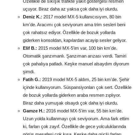
Özellikle de sıkışık trafikte yakıt göstergesi resmen
uçuyor. Biraz daha az yaksa çok daha iyi olurdu.
Deniz K.:
2017 model MX-5 kullanıcısıyım, 80 bin
km'de. Aracımı çok seviyorum ama trim sesleri beni
çok rahatsız ediyor. Özellikle de bozuk yollarda
giderken konsoldan, kapılardan acayip sesler geliyor.
Elif B.:
2015 model MX-5'im var, 100 bin km'de.
Otomatik şanzımanlı. Şanzıman arızası verdi. Tamiri
çok pahalıya patladı. Keşke manuel alsaydım diyorum
şimdi.
Fatih G.:
2019 model MX-5 aldım, 25 bin km'de. Şehir
içinde kullanıyorum. Süspansiyonları çok sert. Özellikle
de bozuk yollarda giderken araba resmen zıplıyor.
Biraz daha yumuşak olsaydı çok daha iyi olurdu.
Gamze H.:
2016 model MX-5'im var, 55 bin km'de.
Uzun yolda kullanmayı çok seviyorum. Ama fark ettim
ki, farları çok zayıf. Özellikle de gece yolculuklarında
görüş mesafesi çok kısa. Keşke daha güçlü farları