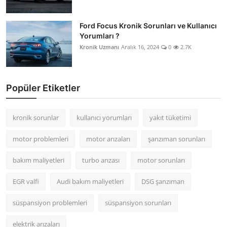
Ford Focus Kronik Sorunları ve Kullanıcı
Yorumları ?
Kronik Uzmanı
Aralık 16, 2024
0
2.7K
Popüler Etiketler
kronik sorunlar
kullanıcı yorumları
yakıt tüketimi
motor problemleri
motor arızaları
şanzıman sorunları
bakım maliyetleri
turbo arızası
motor sorunları
EGR valfi
Audi bakım maliyetleri
DSG şanzıman
süspansiyon problemleri
süspansiyon sorunları
elektrik arızaları