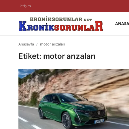
İletişim
ANASA
Anasayfa
Anasayfa
motor arızaları
Markalar
Etiket: motor arızaları
İletişim
Trafik & Cezalar
Sigorta & Kasko
Vergi & ÖTV & MTV
Muayene & Ruhsat
Sorgulamalar