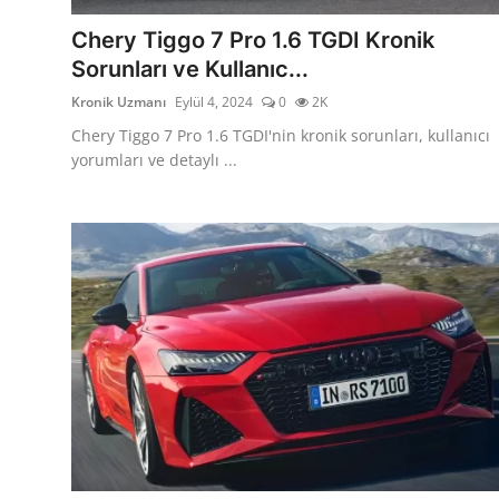
Aydınlatma & Görüş
Chery Tiggo 7 Pro 1.6 TGDI Kronik
Sorunları ve Kullanıc...
Şanzıman & Aktarma
Kronik Uzmanı
Eylül 4, 2024
0
2K
Dizel Sistemler
Chery Tiggo 7 Pro 1.6 TGDI'nin kronik sorunları, kullanıcı
yorumları ve detaylı ...
Multimedya & Elektronik