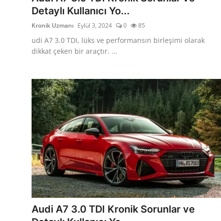
Detaylı Kullanıcı Yo...
Kronik Uzmanı
Eylül 3, 2024
0
85
udi A7 3.0 TDI, lüks ve performansın birleşimi olarak
dikkat çeken bir araçtır. ...
Audi A7 3.0 TDI Kronik Sorunlar ve