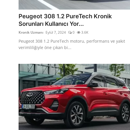
İkinci El & Alım-Satım
Peugeot 308 1.2 PureTech Kronik
Bakım & Arıza Çözümleri
Sorunları Kullanıcı Yor...
Kronik Uzmanı
Eylül 7, 2024
0
3.6K
Elektrikli & Hibrit
Peugeot 308 1.2 PureTech motoru, performans ve yakıt
Kiralama & Filo
verimliliğiyle öne çıkan bi...
Sürüş & Güvenlik
Lastik & Jant
Yağlar & Sıvılar
LPG & Yakıt
Elektrik & Akü
Klima & Konfor