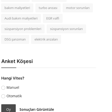
bakım maliyetleri
turbo arızası
motor sorunları
Audi bakım maliyetleri
EGR valfi
süspansiyon problemleri
süspansiyon sorunları
DSG şanzıman
elektrik arızaları
Anket Köşesi
Hangi Vites?
Manuel
Otomatik
Oy
Sonuçları Görüntüle