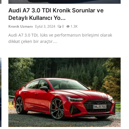
Audi A7 3.0 TDI Kronik Sorunlar ve
Detaylı Kullanıcı Yo...
Kronik Uzmanı
Eylül 3, 2024
0
1.3K
Audi A7 3.0 TDI, lüks ve performansın birleşimi olarak
dikkat çeken bir araçtır....