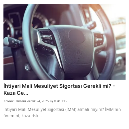
İhtiyari Mali Mesuliyet Sigortası Gerekli mi? -
Kaza Ge...
Kronik Uzmanı
Aralık 24, 2025
0
135
İhtiyari Mali Mesuliyet Sigortası (İMM) almalı mıyım? İMM'nin
önemini, kaza risk...