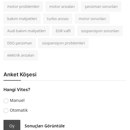
motor problemleri
motor arızaları
şanzıman sorunları
bakım maliyetleri
turbo arızası
motor sorunları
Audi bakım maliyetleri
EGR valfi
süspansiyon sorunları
DSG şanzıman
süspansiyon problemleri
elektrik arızaları
Anket Köşesi
Hangi Vites?
Manuel
Otomatik
Oy
Sonuçları Görüntüle