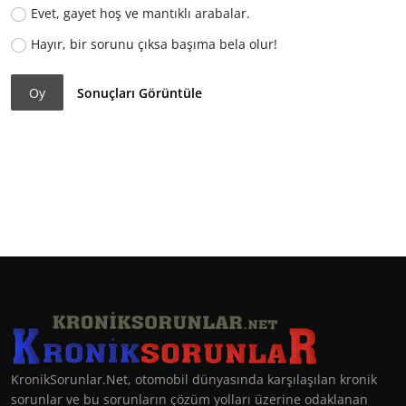
Evet, gayet hoş ve mantıklı arabalar.
Hayır, bir sorunu çıksa başıma bela olur!
Oy
Sonuçları Görüntüle
KronikSorunlar.Net, otomobil dünyasında karşılaşılan kronik
sorunlar ve bu sorunların çözüm yolları üzerine odaklanan