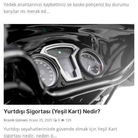
Yedek anahtarınızı kaybettiniz ve kasko poliçeniz bu durumu
Aydınlatma & Görüş
karşılar mı merak ed...
Şanzıman & Aktarma
Dizel Sistemler
Multimedya & Elektronik
Yurtdışı Sigortası (Yeşil Kart) Nedir?
Kronik Uzmanı
Aralık 25, 2025
0
129
Yurtdışı seyahatlerinizde güvende olmak için Yeşil Kart
sigortası nedir, neden ö...