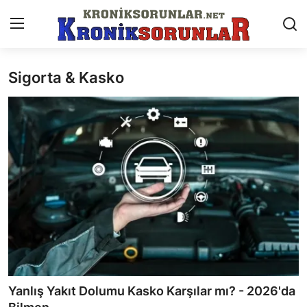
Sigorta & Kasko
Anasayfa
Markalar
İletişim
Trafik & Cezalar
Sigorta & Kasko
Vergi & ÖTV & MTV
Muayene & Ruhsat
Yanlış Yakıt Dolumu Kasko Karşılar mı? - 2026'da
Sorgulamalar