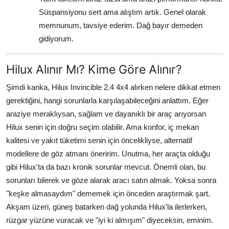
Süspansiyonu sert ama alıştım artık. Genel olarak
memnunum, tavsiye ederim. Dağ bayır demeden
gidiyorum.
Hilux Alınır Mı? Kime Göre Alınır?
Şimdi kanka, Hilux Invincible 2.4 4x4 alırken nelere dikkat etmen
gerektiğini, hangi sorunlarla karşılaşabileceğini anlattım. Eğer
araziye meraklıysan, sağlam ve dayanıklı bir araç arıyorsan
Hilux senin için doğru seçim olabilir. Ama konfor, iç mekan
kalitesi ve yakıt tüketimi senin için öncelikliyse, alternatif
modellere de göz atmanı öneririm. Unutma, her araçta olduğu
gibi Hilux'ta da bazı kronik sorunlar mevcut. Önemli olan, bu
sorunları bilerek ve göze alarak aracı satın almak. Yoksa sonra
"keşke almasaydım" dememek için önceden araştırmak şart.
Akşam üzeri, güneş batarken dağ yolunda Hilux'la ilerlerken,
rüzgar yüzüne vuracak ve "iyi ki almışım" diyeceksin, eminim.