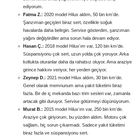
ediyorum.
Fatma Z.:
2020 model Hilux aldım, 50 bin km'de.
Şanzıman geçişleri biraz sert, özellikle soğuk
havalarda daha belirgin. Servise gösterdim, şanzıman
yağını değiştirdiler ama sorun hala devam ediyor.
Hasan Ç.:
2018 model Hilux'ım var, 120 bin km'de.
Süspansiyonu çok sert, uzun yolda çok yoruyor. Arka
koltukta oturanlar daha da rahatsız oluyor. Ama araziye
girince hakkını veriyor, her yerden geçiyor.
Zeynep D.:
2021 model Hilux aldım, 30 bin km'de.
Genel olarak memnunum ama yakıt tüketimi biraz
fazla. Bir de iç mekanda bazı trim sesleri var, zamanla
artacak gibi duruyor. Servise götürmeyi düşünüyorum.
Murat B.:
2015 model Hilux'ım var, 250 bin km'de.
Araziye çok giriyorum, bu yüzden aldım. Motoru çok
sağlam, hiç sorun çıkarmadı. Sadece yakıt tüketimi
biraz fazla ve süspansiyonu sert.