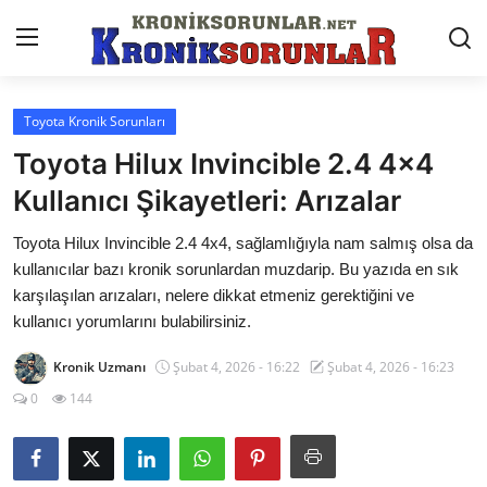
Toyota Kronik Sorunları
Anasayfa
Toyota Hilux Invincible 2.4 4x4
Markalar
Kullanıcı Şikayetleri: Arızalar
İletişim
Toyota Hilux Invincible 2.4 4x4, sağlamlığıyla nam salmış olsa da
kullanıcılar bazı kronik sorunlardan muzdarip. Bu yazıda en sık
Trafik & Cezalar
karşılaşılan arızaları, nelere dikkat etmeniz gerektiğini ve
kullanıcı yorumlarını bulabilirsiniz.
Sigorta & Kasko
Kronik Uzmanı
Şubat 4, 2026 - 16:22
Şubat 4, 2026 - 16:23
Vergi & ÖTV & MTV
0
144
Muayene & Ruhsat
Sorgulamalar