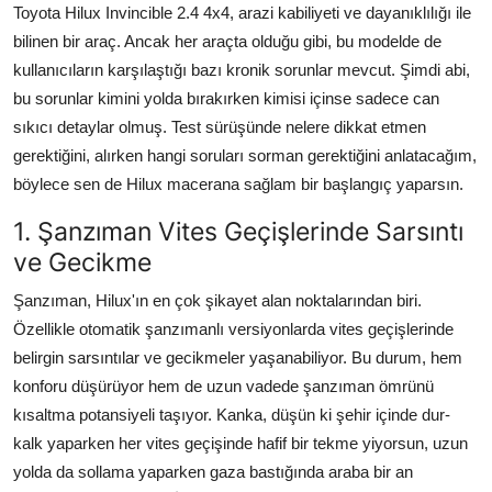
Toyota Hilux Invincible 2.4 4x4, arazi kabiliyeti ve dayanıklılığı ile
Aydınlatma & Görüş
bilinen bir araç. Ancak her araçta olduğu gibi, bu modelde de
kullanıcıların karşılaştığı bazı kronik sorunlar mevcut. Şimdi abi,
Şanzıman & Aktarma
bu sorunlar kimini yolda bırakırken kimisi içinse sadece can
Dizel Sistemler
sıkıcı detaylar olmuş. Test sürüşünde nelere dikkat etmen
gerektiğini, alırken hangi soruları sorman gerektiğini anlatacağım,
Multimedya & Elektronik
böylece sen de Hilux macerana sağlam bir başlangıç yaparsın.
1. Şanzıman Vites Geçişlerinde Sarsıntı
ve Gecikme
Şanzıman, Hilux'ın en çok şikayet alan noktalarından biri.
Özellikle otomatik şanzımanlı versiyonlarda vites geçişlerinde
belirgin sarsıntılar ve gecikmeler yaşanabiliyor. Bu durum, hem
konforu düşürüyor hem de uzun vadede şanzıman ömrünü
kısaltma potansiyeli taşıyor. Kanka, düşün ki şehir içinde dur-
kalk yaparken her vites geçişinde hafif bir tekme yiyorsun, uzun
yolda da sollama yaparken gaza bastığında araba bir an