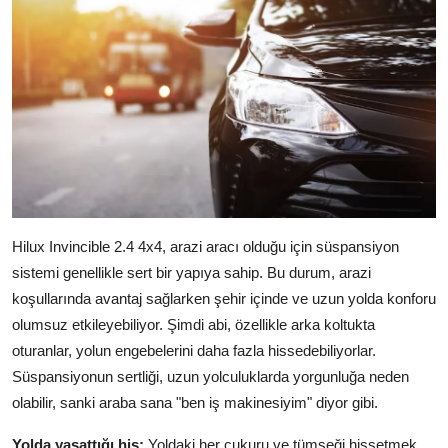
Hilux Invincible 2.4 4x4, arazi aracı olduğu için süspansiyon
sistemi genellikle sert bir yapıya sahip. Bu durum, arazi
koşullarında avantaj sağlarken şehir içinde ve uzun yolda konforu
olumsuz etkileyebiliyor. Şimdi abi, özellikle arka koltukta
oturanlar, yolun engebelerini daha fazla hissedebiliyorlar.
Süspansiyonun sertliği, uzun yolculuklarda yorgunluğa neden
olabilir, sanki araba sana "ben iş makinesiyim" diyor gibi.
Yolda yaşattığı his:
Yoldaki her çukuru ve tümseği hissetmek,