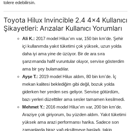
tolere edebilirsin.
Toyota Hilux Invincible 2.4 4x4 Kullanıcı
Şikayetleri: Arızalar Kullanıcı Yorumları
Ali K.:
2017 model Hilux'ım var, 150 bin km'de. Şehir
içi kullanımda yakıt tüketimi çok yüksek, uzun yolda
daha iyi ama yine de üzüyor. Bir de ara sıra
şanzımanda hafif vuruntular oluyor, servise gösterdim
ama bir şey bulamadılar.
Ayşe T.:
2019 model Hilux aldım, 80 bin km'de. İç
mekan kalitesi beklediğim gibi değil, bozuk yolda
giderken her yerden ses geliyor. Servise götürdüm,
bazı yerleri düzelttiler ama sesler tamamen kesilmedi.
Mehmet Y.:
2016 model Hilux'ım var, 200 bin km'de.
Araziye çok giriyorum, bu yüzden aldım. Yakıt tüketimi
yüksek ama arazi performansı harika. Sadece son
zamanlarda biraz yağ eksiltmeye başladı, takip