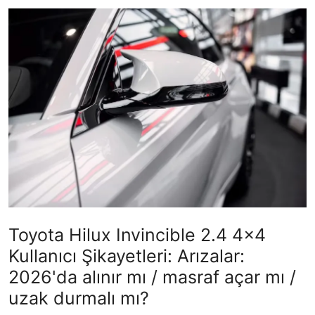
İkinci El & Alım-Satım
Bakım & Arıza Çözümleri
Elektrikli & Hibrit
Kiralama & Filo
Sürüş & Güvenlik
Lastik & Jant
Yağlar & Sıvılar
Toyota Hilux Invincible 2.4 4x4
LPG & Yakıt
Kullanıcı Şikayetleri: Arızalar:
Elektrik & Akü
2026'da alınır mı / masraf açar mı /
uzak durmalı mı?
Klima & Konfor