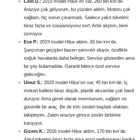
Cem D.:
2015 model Hilux'ım var, 260 bin km'de.
Araziye çok giriyorum, bu yüzden aldım. Motoru çok
sağlam, hiç sorun çıkarmadı. Sadece yakıt tüketimi
biraz fazla ve süspansiyonu sert. Artık alıştım, beni
üzmüyor.
Ece P.:
2019 model Hilux aldım, 65 bin km'de.
Şanzıman geçişleri bazen sarsıntılı oluyor, özellikle
soğuk havalarda daha belirgin. Servise gösterdim ama
bir şey bulamadılar. Garanti bitince özel servise
gideceğim.
Umut S.:
2020 model Hilux'ım var, 45 bin km'de. İç
mekan kalitesi biraz düşük, plastik aksamlar çok basit
duruyor. Ama genel olarak memnunum, sağlam ve
güvenilir bir araç. Bir de trim sesleri başladı ufaktan,
takipteyim. Zaten araziye girince sesler birbirine
karışıyor.
Gizem K.:
2016 model Hilux aldım, 170 bin km'de.
Yakıt tüketimi biraz fazla ama arazi performansı harika.