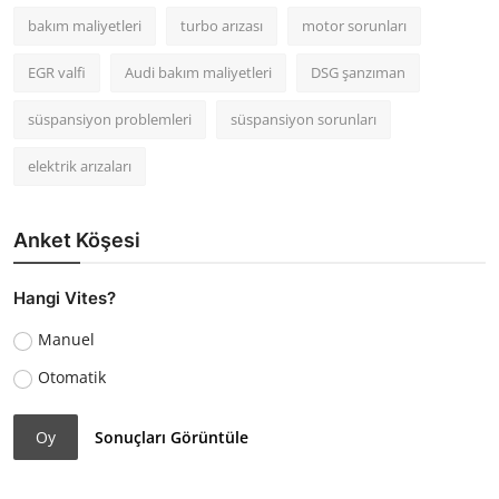
bakım maliyetleri
turbo arızası
motor sorunları
EGR valfi
Audi bakım maliyetleri
DSG şanzıman
süspansiyon problemleri
süspansiyon sorunları
elektrik arızaları
Anket Köşesi
Hangi Vites?
Manuel
Otomatik
Oy
Sonuçları Görüntüle