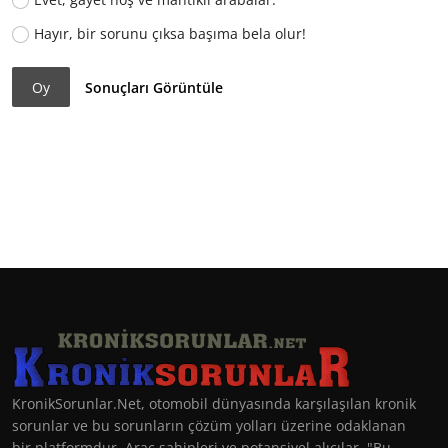
Hayır, bir sorunu çıksa başıma bela olur!
Oy
Sonuçları Görüntüle
KronikSorunlar.Net, otomobil dünyasında karşılaşılan kronik
sorunlar ve bu sorunların çözüm yolları üzerine odaklanan
bir platformdur. Araç sahipleri ve potansiyel alıcılar, "Bu