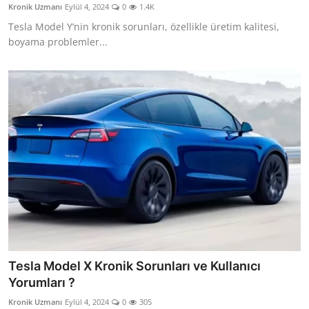
Kronik Uzmanı
Eylül 4, 2024
0
1.4K
Aydınlatma & Görüş
Tesla Model Y’nin kronik sorunları, özellikle üretim kalitesi,
boyama problemler...
Şanzıman & Aktarma
Dizel Sistemler
Multimedya & Elektronik
Tesla Model X Kronik Sorunları ve Kullanıcı
Yorumları ?
Kronik Uzmanı
Eylül 4, 2024
0
305