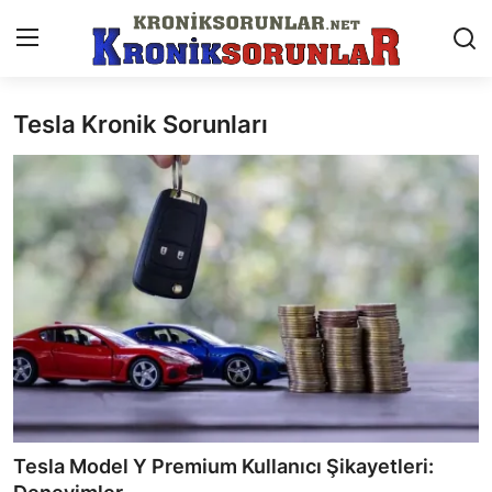
Tesla Kronik Sorunları
Anasayfa
Markalar
İletişim
Trafik & Cezalar
Sigorta & Kasko
Vergi & ÖTV & MTV
Muayene & Ruhsat
Tesla Model Y Premium Kullanıcı Şikayetleri:
Sorgulamalar