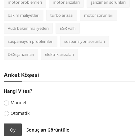
motor problemleri
motor arızaları
şanzıman sorunları
bakım maliyetleri
turbo arızası
motor sorunları
Audi bakım maliyetleri
EGR valfi
süspansiyon problemleri
süspansiyon sorunları
DSG şanzıman
elektrik arızaları
Anket Köşesi
Hangi Vites?
Manuel
Otomatik
Oy
Sonuçları Görüntüle