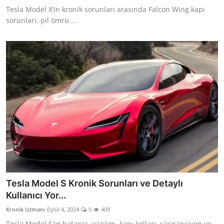
Tesla Model X’in kronik sorunları arasında Falcon Wing kapı
sorunları, pil ömrü ...
Tesla Model S Kronik Sorunları ve Detaylı
Kullanıcı Yor...
Kronik Uzmanı
Eylül 4, 2024
0
409
Tesla Model S'in batarya, yazılım, kapı kolları, süspansiyon ve