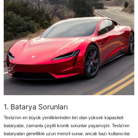
İkinci El & Alım-Satım
Bakım & Arıza Çözümleri
Elektrikli & Hibrit
Kiralama & Filo
Sürüş & Güvenlik
Lastik & Jant
Yağlar & Sıvılar
LPG & Yakıt
1. Batarya Sorunları
Tesla'nın en büyük yeniliklerinden biri olan yüksek kapasiteli
Elektrik & Akü
bataryalar, zamanla çeşitli kronik sorunlar yaşamıştır. Tesla'nın
Klima & Konfor
bataryaları genellikle uzun menzil sunar, ancak bazı kullanıcılar