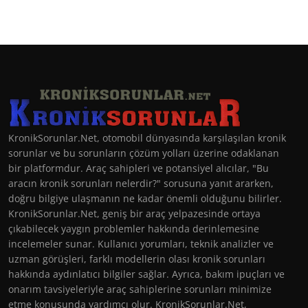
KronikSorunlar.Net, otomobil dünyasında karşılaşılan kronik
sorunlar ve bu sorunların çözüm yolları üzerine odaklanan
bir platformdur. Araç sahipleri ve potansiyel alıcılar, "Bu
aracın kronik sorunları nelerdir?" sorusuna yanıt ararken,
doğru bilgiye ulaşmanın ne kadar önemli olduğunu bilirler.
KronikSorunlar.Net, geniş bir araç yelpazesinde ortaya
çıkabilecek yaygın problemler hakkında derinlemesine
incelemeler sunar. Kullanıcı yorumları, teknik analizler ve
uzman görüşleri, farklı modellerin olası kronik sorunları
hakkında aydınlatıcı bilgiler sağlar. Ayrıca, bakım ipuçları ve
onarım tavsiyeleriyle araç sahiplerine sorunları minimize
etme konusunda yardımcı olur. KronikSorunlar.Net,