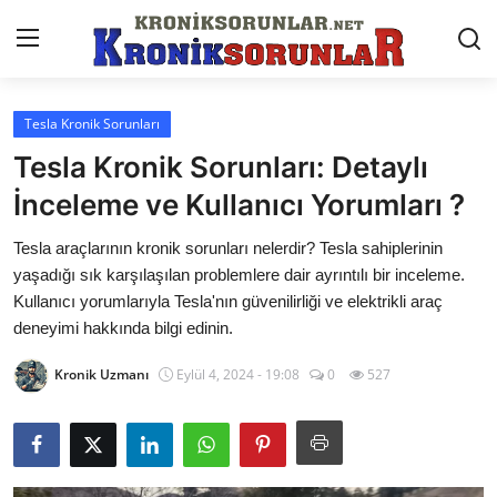
Tesla Kronik Sorunları
Anasayfa
Tesla Kronik Sorunları: Detaylı
Markalar
İnceleme ve Kullanıcı Yorumları ?
İletişim
Tesla araçlarının kronik sorunları nelerdir? Tesla sahiplerinin
yaşadığı sık karşılaşılan problemlere dair ayrıntılı bir inceleme.
Trafik & Cezalar
Kullanıcı yorumlarıyla Tesla'nın güvenilirliği ve elektrikli araç
deneyimi hakkında bilgi edinin.
Sigorta & Kasko
Kronik Uzmanı
Eylül 4, 2024 - 19:08
0
527
Vergi & ÖTV & MTV
Muayene & Ruhsat
Sorgulamalar