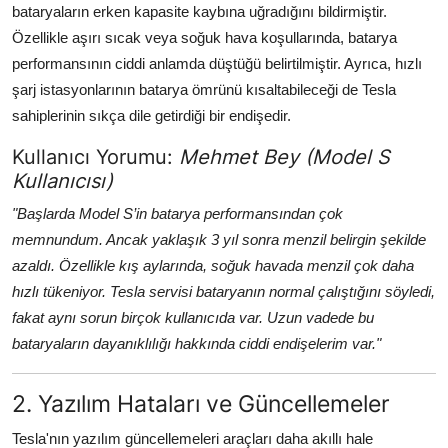
bataryaların erken kapasite kaybına uğradığını bildirmiştir.
Aydınlatma & Görüş
Özellikle aşırı sıcak veya soğuk hava koşullarında, batarya
performansının ciddi anlamda düştüğü belirtilmiştir. Ayrıca, hızlı
Şanzıman & Aktarma
şarj istasyonlarının batarya ömrünü kısaltabileceği de Tesla
Dizel Sistemler
sahiplerinin sıkça dile getirdiği bir endişedir.
Kullanıcı Yorumu:
Mehmet Bey (Model S
Multimedya & Elektronik
Kullanıcısı)
"Başlarda Model S’in batarya performansından çok
memnundum. Ancak yaklaşık 3 yıl sonra menzil belirgin şekilde
azaldı. Özellikle kış aylarında, soğuk havada menzil çok daha
hızlı tükeniyor. Tesla servisi bataryanın normal çalıştığını söyledi,
fakat aynı sorun birçok kullanıcıda var. Uzun vadede bu
bataryaların dayanıklılığı hakkında ciddi endişelerim var."
2. Yazılım Hataları ve Güncellemeler
Tesla'nın yazılım güncellemeleri araçları daha akıllı hale