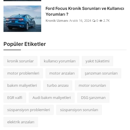
Ford Focus Kronik Sorunları ve Kullanıcı
Yorumları ?
Kronik Uzmanı
Aralık 16, 2024
0
2.7K
Popüler Etiketler
kronik sorunlar
kullanıcı yorumları
yakıt tüketimi
motor problemleri
motor arızaları
şanzıman sorunları
bakım maliyetleri
turbo arızası
motor sorunları
EGR valfi
Audi bakım maliyetleri
DSG şanzıman
süspansiyon problemleri
süspansiyon sorunları
elektrik arızaları